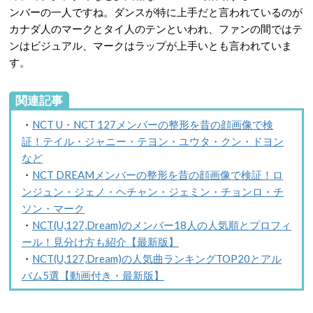
ンバーの一人ですね。ダンスが特に上手だと言われているのが
カナダ人のマークとタイ人のテンといわれ、ファンの間ではテ
ンはビジュアル、マークはラップが上手いとも言われていま
す。
関連記事
・
NCT U・NCT 127メンバーの整形を昔の顔画像で検
証！テイル・ジャニー・テヨン・ユウタ・クン・ドヨン
など
・
NCT DREAMメンバーの整形を昔の顔画像で検証！ロ
ンジュン・ジェノ・ヘチャン・ジェミン・チョンロ・チ
ソン・マーク
・
NCT(U,127,Dream)のメンバー18人の人気順とプロフィ
ール！見分け方も紹介【最新版】
・
NCT(U,127,Dream)の人気曲ランキングTOP20とアル
バム5選【動画付き・最新版】