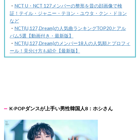
・
NCT U・NCT 127メンバーの整形を昔の顔画像で検
証！テイル・ジャニー・テヨン・ユウタ・クン・ドヨン
など
・
NCT(U,127,Dream)の人気曲ランキングTOP20とアル
バム5選【動画付き・最新版】
・
NCT(U,127,Dream)のメンバー18人の人気順とプロフィ
ール！見分け方も紹介【最新版】
K-POPダンスが上手い男性韓国人8：ホシさん