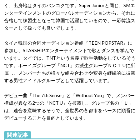
く、出身地はタイのバンコクです。Super Juniorと同じ、SMエ
ンターテインメントのグローバルオーディションから、それに
合格して練習生となって韓国で活躍しているので、一応韓流ス
ターとして扱っても良いでしょう。
タイと韓国の合同オーディション番組『TEEN POPSTAR』に
参加し、STARSHIPエンターテイメントで歌とダンスを学んで
います。タイでは、TNTという名義で歌手活動をしているそう
です。ボーイズグループ「NCT」の派生グループＮＣＴ Uに所
属し、メンバーたちの様々な組み合わせや変身を継続的に披露
する男性アイドルグループとして活躍しています。
デビュー曲「The 7th Sense」と「Without You」で、メンバー
構成が異なる2つの「NCT U」を披露し、グループ名の「Ｕ」
は、連合を意味するそうで、全世界の各都市をベースに順番に
デビューすることを目的としています。
関連記事