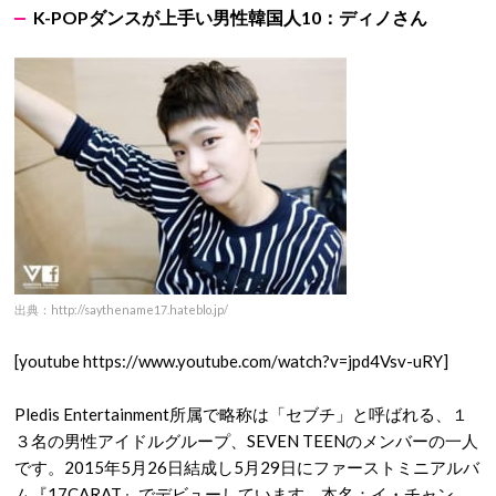
K-POPダンスが上手い男性韓国人10：ディノさん
出典：http://saythename17.hateblo.jp/
[youtube https://www.youtube.com/watch?v=jpd4Vsv-uRY]
Pledis Entertainment所属で略称は「セブチ」と呼ばれる、１
３名の男性アイドルグループ、SEVEN TEENのメンバーの一人
です。2015年5月26日結成し5月29日にファーストミニアルバ
ム『17CARAT』でデビューしています。本名：イ・チャン、