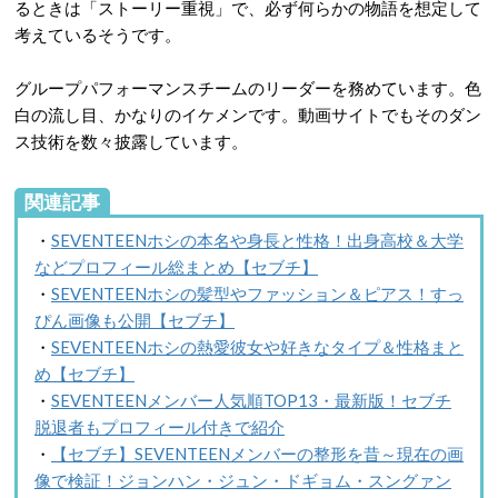
るときは「ストーリー重視」で、必ず何らかの物語を想定して
考えているそうです。
グループパフォーマンスチームのリーダーを務めています。色
白の流し目、かなりのイケメンです。動画サイトでもそのダン
ス技術を数々披露しています。
関連記事
・
SEVENTEENホシの本名や身長と性格！出身高校＆大学
などプロフィール総まとめ【セブチ】
・
SEVENTEENホシの髪型やファッション＆ピアス！すっ
ぴん画像も公開【セブチ】
・
SEVENTEENホシの熱愛彼女や好きなタイプ＆性格まと
め【セブチ】
・
SEVENTEENメンバー人気順TOP13・最新版！セブチ
脱退者もプロフィール付きで紹介
・
【セブチ】SEVENTEENメンバーの整形を昔～現在の画
像で検証！ジョンハン・ジュン・ドギョム・スングァン