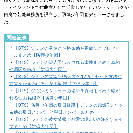
抜くという意味がこめられて名付けられています。JYPエンタ
ーテインメントで作曲家として活動していたパン・シヒョクが
自身で芸能事務所を設立し、防弾少年団をデビューさせまし
た。
関連記事
・
【BTS】ジミンの身長と性格＆弟や家族などプロフィ
ールまとめ【防弾少年団】
・
【BTS】ジミンの殺人予告＆倒れる事件まとめ！真相
や原因を解説【防弾少年団】
・
【BTS】ジミンの髪型10選＆髪色12選！セット方法や
前髪をかきあげる仕草も話題【防弾少年団】
・
【BTS】ジミンのタトゥーの場所＆真相まとめ！騒が
れる理由も紹介【防弾少年団】
・
【BTS】防弾少年団の反日疑惑｜ジミンの原爆Tシャツ
＆他の反日メンバーと親日メンバーまとめ
・
【BTS】ジミンの彼女情報！熱愛の噂3人や好きなタイ
プまとめ【防弾少年団】