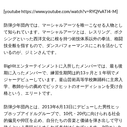
[youtube https://www.youtube.com/watch?v=RYQYvATl4-M]
防弾少年団内では、マーシャルアーツを唯一こなせる人物とし
て知られています。マーシャルアーツとは、レスリング、ボク
シングといった西洋文化に根を持つ術技体系以外の拳法、格闘
技全般を指すもので、ダンスパフォーマンスにこれを活かして
いるのが、ジミンさんです。
BigHitエンターテインメントに入所したメンバーでは、最も後
期に入ったメンバーで、練習生期間は約13ヶ月と１年弱でメ
ジャーデビューしています。釜山芸術高等学校舞踊科に主席入
学、教師からの薦めでビックヒットのオーディションを受け合
格という、エリートです。
防弾少年団内とは、2013年6月13日にデビューした男性ヒッ
プホップアイドルグループで、10代・20代に向けられる社会
的偏見や抑圧を止め、自分たちの音楽と価値を弾き出して守り