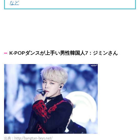
など
K-POPダンスが上手い男性韓国人7：ジミンさん
出典：http://bangtan-boys.net/