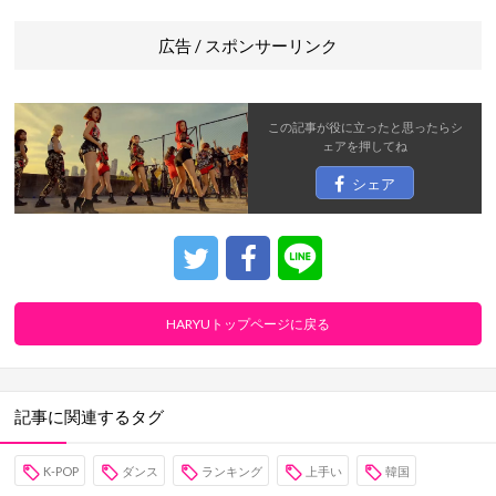
広告 / スポンサーリンク
この記事が役に立ったと思ったら
シ
ェア
を押してね
シェア
HARYUトップページに戻る
記事に関連するタグ
K-POP
ダンス
ランキング
上手い
韓国