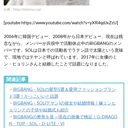
出典：https://stylehaus.jp/
[youtube https://www.youtube.com/watch?v=yXR4qdJxZcU]
2006年に韓国デビュー、2008年から日本デビュー、現在は残
念ながら、メンバーが兵役中で活動休止中のBIGBANGのメン
バーです。SOLは日本での活動名でラテン語で太陽という意味
で、現地ではテヤンと呼ばれています。2017年に女優のミ
ン・ヒョリンさんと結婚したことで話題になりました。
関連記事
・
BIGBANG・SOLの髪型5選＆愛用ファッションブラン
ド3選！かっこいいと話題
・
BIGBANG・SOL(テヤン)の彼女や結婚情報！嫁ミンヒ
ョリンとの子供や結婚式も紹介
・
BIGBANGの整形を昔～現在の画像で検証！G-DRAGO
N・TOP・SOL・D-LITE・VI