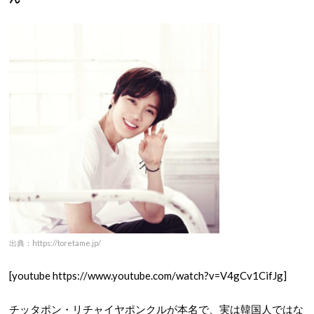
出典：https://toretame.jp/
[youtube https://www.youtube.com/watch?v=V4gCv1CifJg]
チッタポン・リチャイヤポンクルが本名で、実は韓国人ではな