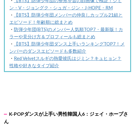
・
【BTS】防弾少年団の整形を昔の顔画像で検証！ジミ
ン・V・ジョングク・シュガ・ジン・J-HOPE・RM
・
【BTS】防弾少年団メンバーの仲良しカップル21組と
エピソード！年齢順に総まとめ
・
防弾少年団(BTS)のメンバー人気順TOP7・最新版！カ
ラーや見分け方＆プロフィールも総まとめ
・
【BTS】防弾少年団ダンス上手いランキングTOP7！メ
ンバーのダンスエピソードも多数紹介
・
Red Velvetスルギの熱愛彼氏はジミン？キュヒョン？
性格や好きなタイプ紹介
K-POPダンスが上手い男性韓国人6：ジェイ・ホープさ
ん