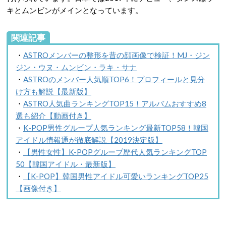
キとムンビンがメインとなっています。
関連記事
・
ASTROメンバーの整形を昔の顔画像で検証！MJ・ジン
ジン・ウヌ・ムンビン・ラキ・サナ
・
ASTROのメンバー人気順TOP6！プロフィールと見分
け方も解説【最新版】
・
ASTRO人気曲ランキングTOP15！アルバムおすすめ8
選も紹介【動画付き】
・
K-POP男性グループ人気ランキング最新TOP58！韓国
アイドル情報通が徹底解説【2019決定版】
・
【男性女性】K-POPグループ歴代人気ランキングTOP
50【韓国アイドル・最新版】
・
【K-POP】韓国男性アイドル可愛いランキングTOP25
【画像付き】