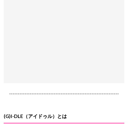
----------------------------------------------------------------
(G)I-DLE
（アイドゥル）とは