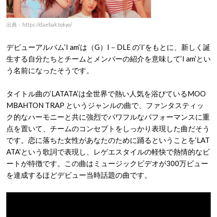
出典：https://daebak.tokyo/
デビューアルバム‘I am’は（G）I－DLE の‘I’をもとに、新しく誕
生する自分たちとチームとメンバーの紹介を意味して‘I am’とい
う名前になったそうです。
タイトル曲の‘LATATA’は全世界で熱い人気を浴びているMOO
MBAHTON TRAP というジャンルの曲で、ファンタスティッ
ク的なハーモニーと共に強烈でパワフルなパフォーマンスに重
点を置いて、チームのコンセプトをしっかり表現した曲だそう
です。恋に落ちた女性があなたのために踊るということを‘LAT
ATA’という歌詞で表現し、レゲエスタイルの軽快で熱情的なビ
ートが特徴です。この曲はミュージックビデオが300万ビュー
を達成するほどデビュー当時話題の曲です。