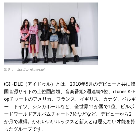
出典：https://toretame.jp/
(G)I-DLE（アイドゥル）とは、2018年5月のデビューと共に韓
国音源サイトの上位圏占領、音楽番組2週連続1位、iTunes K-P
opチャートのアメリカ、フランス、イギリス、カナダ、ベルギ
ー、ドイツ、シンガポールなど、全世界11か國で1位、ビルボ
ードワールドアルバムチャート7位などなど、デビューから2
か月で獲得。かわいいいルックスと新人とは思えない才能を持
ったグループです。