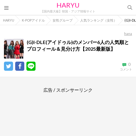
HARYU
【国内最大級】韓国・アジア情報サイト
HARYU
K-POPアイドル
女性グループ
人気ランキング（女性）
(G)I
hana
(G)I-DLE(アイドゥル)のメンバー6人の人気順と
プロフィール＆見分け方【2025最新版】
0
コメント
広告 / スポンサーリンク