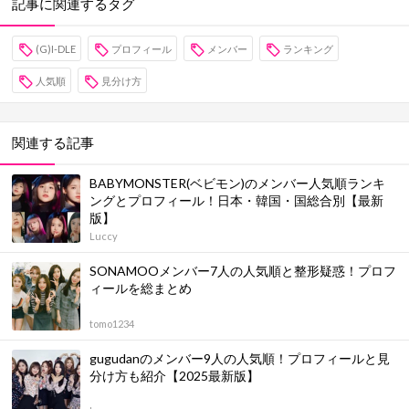
記事に関連するタグ
(G)I-DLE
プロフィール
メンバー
ランキング
人気順
見分け方
関連する記事
BABYMONSTER(ベビモン)のメンバー人気順ランキ
ングとプロフィール！日本・韓国・国総合別【最新
版】
Luccy
SONAMOOメンバー7人の人気順と整形疑惑！プロフ
ィールを総まとめ
tomo1234
gugudanのメンバー9人の人気順！プロフィールと見
分け方も紹介【2025最新版】