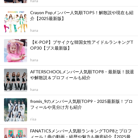
hana
Crayon Popメンバー人気順TOP5！解散説や現在も紹
介【2025最新版】
hana
【K-POP】ブサイクな韓国女性アイドルランキングT
OP30【ブス最新版】
hana
AFTERSCHOOLメンバー人気順TOP8・最新版！脱退
や解散説＆プロフィールも紹介
hana
fromis_9のメンバー人気順TOP9・2025最新版！プロ
フィールや見分け方も紹介
risa
FANATICSメンバー人気順ランキングTOP8とプロフ
ィール！曲の動画・経歴や魅力も徹底紹介【2025最