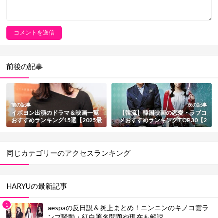
前後の記事
前の記事
次の記事
イボヨン出演のドラマ＆映画一覧
【韓流】韓国映画の恋愛・ラブコ
おすすめランキング15選【2025最
メおすすめランキングTOP30【2
新版】
025最新版】
同じカテゴリーのアクセスランキング
HARYUの最新記事
aespaの反日説＆炎上まとめ！ニンニンのキノコ雲ラ
ンプ騒動・紅白署名問題や現在も解説