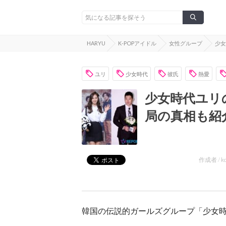
HARYU
K-POPアイドル
女性グループ
少女
ユリ
少女時代
彼氏
熱愛
少女時代ユリ
局の真相も紹
作成者 /
k
韓国の伝説的ガールズグループ「少女