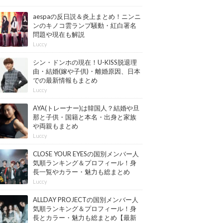
aespaの反日説＆炎上まとめ！ニンニ
ンのキノコ雲ランプ騒動・紅白署名
問題や現在も解説
Luccy
シン・ドンホの現在！U-KISS脱退理
由・結婚(嫁や子供)・離婚原因、日本
での最新情報もまとめ
Luccy
AYA(トレーナー)は韓国人？結婚や旦
那と子供・国籍と本名・出身と家族
や両親もまとめ
Luccy
CLOSE YOUR EYESの国別メンバー人
気順ランキング＆プロフィール！身
長一覧やカラー・魅力も総まとめ
【最新版】
Luccy
ALLDAY PROJECTの国別メンバー人
気順ランキング＆プロフィール！身
長とカラー・魅力も総まとめ【最新