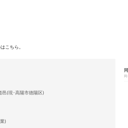
ルはこちら。
同
邑(現･高陽市徳陽区)
業)