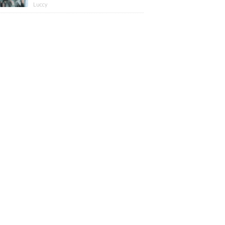
版】
Luccy