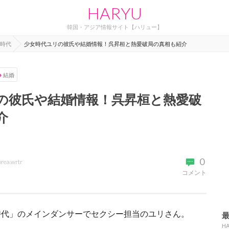
HARYU
韓国・アジア情報サイト【ハリュー】
時代
少女時代ユリの彼氏や結婚情報！呉昇桓と熱愛破局の真相も紹介
結婚
の彼氏や結婚情報！呉昇桓と熱愛破
介
0
orea.wrtr
コメント
時代」のメインダンサーでセクシー担当のユリさん。
H