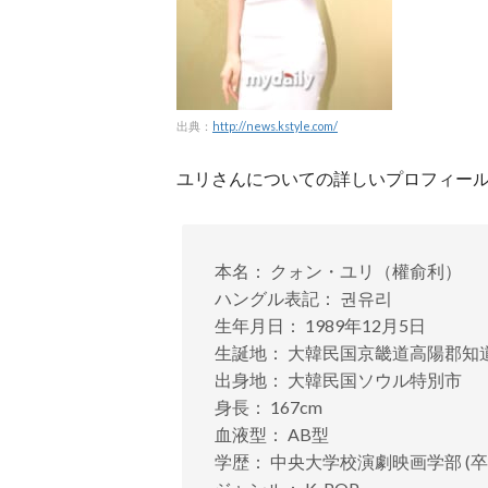
出典：
http://news.kstyle.com/
ユリさんについての詳しいプロフィー
本名： クォン・ユリ（權俞利）
ハングル表記： 권유리
生年月日： 1989年12月5日
生誕地： 大韓民国京畿道高陽郡知道
出身地： 大韓民国ソウル特別市
身長： 167cm
血液型： AB型
学歴： 中央大学校演劇映画学部 (卒