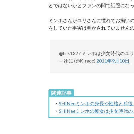
とではないかとファンの間で話題にな
ミンホさんがユリさんに憧れてお揃い
をしていた事実は明かされていません
@hrk1327 ミンホは少女時代の
— ゆに (@K_race)
2011年9月10日
関連記事
・
SHINeeミンホの身長や性格と
・
SHINeeミンホの彼女は少女時