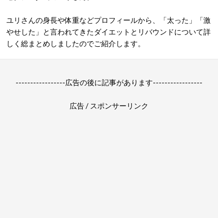
ユリさんの身長や体重などプロフィールから、「太った」「激
やせした」と言われてきたダイエットとリバウンドについて詳
しく総まとめしましたのでご紹介します。
-----------------広告の後に記事があります-----------------
広告 / スポンサーリンク