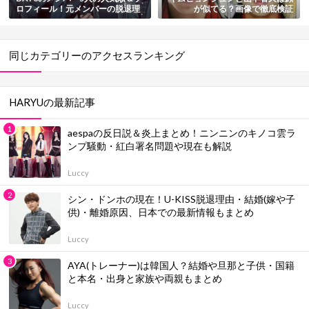
ロフィール！元メンバーの脱退理
が似てる？画像で徹底検証
由も徹底解説
同じカテゴリーのアクセスランキング
HARYUの最新記事
aespaの反日説＆炎上まとめ！ニンニンのキノコ雲ラ
ンプ騒動・紅白署名問題や現在も解説
Luccy
シン・ドンホの現在！U-KISS脱退理由・結婚(嫁や子
供)・離婚原因、日本での最新情報もまとめ
Luccy
AYA(トレーナー)は韓国人？結婚や旦那と子供・国籍
と本名・出身と家族や両親もまとめ
Luccy