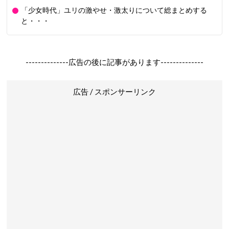
「少女時代」ユリの激やせ・激太りについて総まとめする
と・・・
--------------広告の後に記事があります--------------
広告 / スポンサーリンク