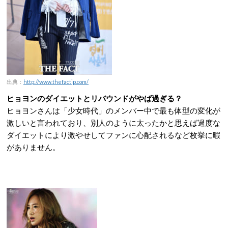
出典：
http://www.thefactjp.com/
ヒョヨンのダイエットとリバウンドがやば過ぎる？
ヒョヨンさんは「少女時代」のメンバー中で最も体型の変化が
激しいと言われており、別人のように太ったかと思えば過度な
ダイエットにより激やせしてファンに心配されるなど枚挙に暇
がありません。