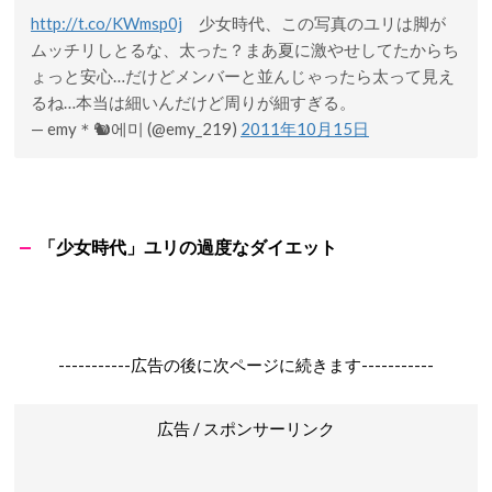
http://t.co/KWmsp0j
少女時代、この写真のユリは脚が
ムッチリしとるな、太った？まあ夏に激やせしてたからち
ょっと安心…だけどメンバーと並んじゃったら太って見え
るね…本当は細いんだけど周りが細すぎる。
— emy＊🐿에미 (@emy_219)
2011年10月15日
「少女時代」ユリの過度なダイエット
-----------広告の後に次ページに続きます-----------
広告 / スポンサーリンク