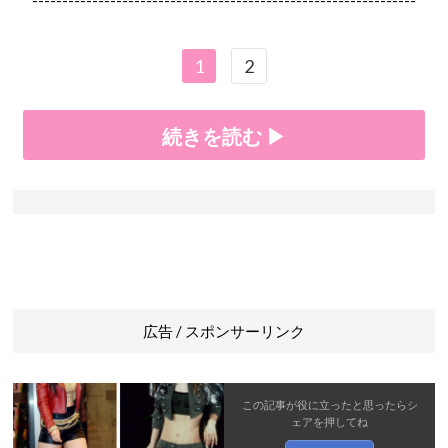
----------------------------------------------------------------
1
2
続きを読む ▶
広告 / スポンサーリンク
この記事が役に立ったと思ったら
シ
ェア
を押してね