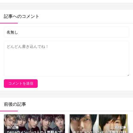
記事へのコメント
前後の記事
前の記事
次の記事
DAY6のメンバー5人の人気順＆プ
キムヒョンジュンと山下智久は顔