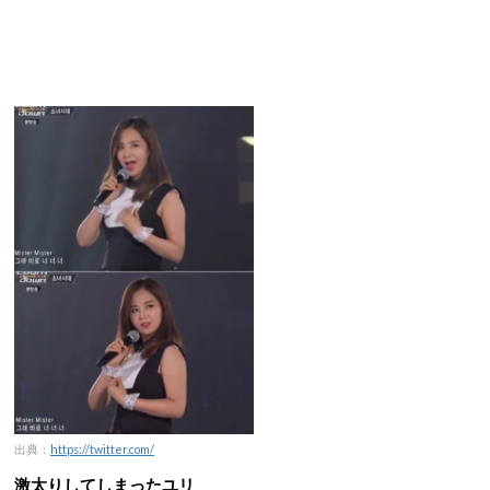
出典：
https://twitter.com/
激太りしてしまったユリ