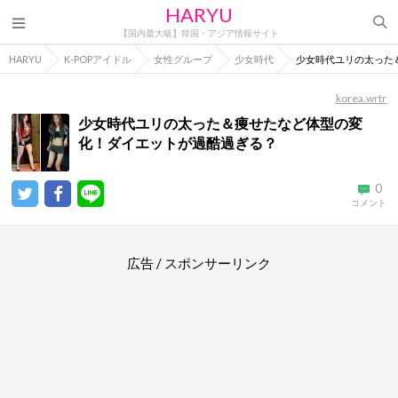
HARYU
【国内最大級】韓国・アジア情報サイト
HARYU
K-POPアイドル
女性グループ
少女時代
少女時代ユリの太った
korea.wrtr
少女時代ユリの太った＆痩せたなど体型の変
化！ダイエットが過酷過ぎる？
0
コメント
広告 / スポンサーリンク