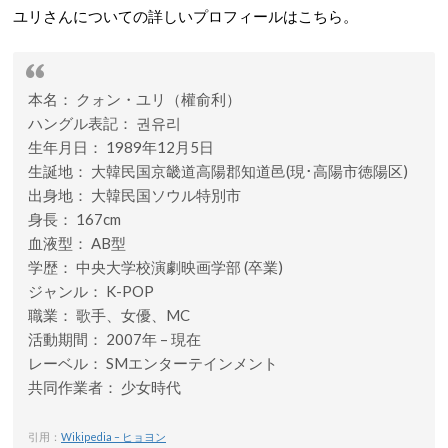
ユリさんについての詳しいプロフィールはこちら。
本名： クォン・ユリ（權俞利）
ハングル表記： 권유리
生年月日： 1989年12月5日
生誕地： 大韓民国京畿道高陽郡知道邑(現･高陽市徳陽区)
出身地： 大韓民国ソウル特別市
身長： 167cm
血液型： AB型
学歴： 中央大学校演劇映画学部 (卒業)
ジャンル： K-POP
職業： 歌手、女優、MC
活動期間： 2007年 – 現在
レーベル： SMエンターテインメント
共同作業者： 少女時代
引用：
Wikipedia – ヒョヨン