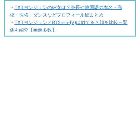
・
TXTヨンジュンの彼女は？身長や韓国語の本名・高
校・性格・ダンスなどプロフィール総まとめ
・
TXTヨンジュンとBTSテテ(V)は似てる？顔を比較～関
係も紹介【画像多数】