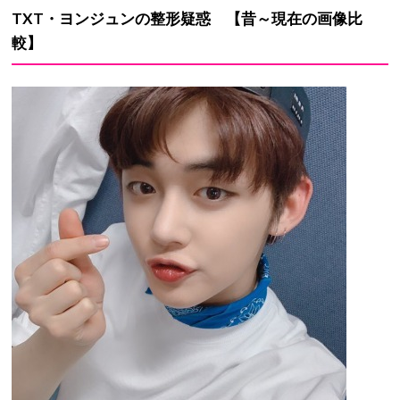
TXT・ヨンジュン
の
整形疑惑
【昔～現在の画像比
較】