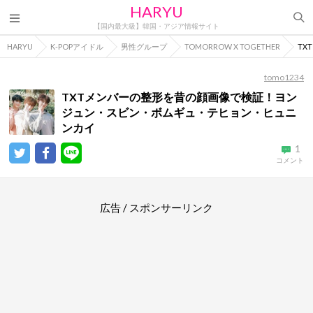
HARYU
【国内最大級】韓国・アジア情報サイト
HARYU
K-POPアイドル
男性グループ
TOMORROW X TOGETHER
TX
tomo1234
TXTメンバーの整形を昔の顔画像で検証！ヨン
ジュン・スビン・ボムギュ・テヒョン・ヒュニ
ンカイ
1
コメント
広告 / スポンサーリンク