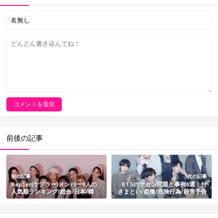
前後の記事
前の記事
次の記事
Kep1er(ケプラー)メンバー9人の
BTSのサセン問題と事例8選！付
人気順ランキング(総合/日本/韓
きまとい/盗撮/危険行為/殺害予告
国)！カラーや身長などプロフィー
など総まとめ
ルも紹介【最新版】