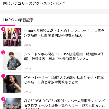
同じカテゴリーのアクセスランキング
HARYUの最新記事
aespaの反日説＆炎上まとめ！ニンニンのキノコ雲ラ
ンプ騒動・紅白署名問題や現在も解説
Luccy
シン・ドンホの現在！U-KISS脱退理由・結婚(嫁や子
供)・離婚原因、日本での最新情報もまとめ
Luccy
AYA(トレーナー)は韓国人？結婚や旦那と子供・国籍
と本名・出身と家族や両親もまとめ
Luccy
CLOSE YOUR EYESの国別メンバー人気順ランキング
＆プロフィール！身長一覧やカラー・魅力も総まとめ