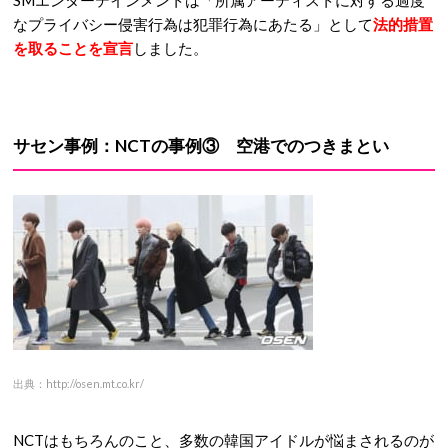
なプライバシー侵害行為は犯罪行為にあたる」として
法的措置
を取ることを宣言
しました。
サセン事例：
NCTの事例③ 空港でのつきまとい
出典：http://osen.mt.co.kr/
NCTはもちろんのこと、多数の韓国アイドルが悩まされるのが