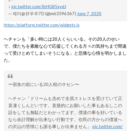
↓
pic.twitter.com/IbHG85xydJ
— 제미@뀨우우7D (@m63596367)
June 7, 2020
https://platform.twitter.com/widgets.js
ヘチャンも「多い時には20人くらいいる。その20人のせい
で、僕たちを素敵な心で応援してくれる方々の気持ちまで間違
って受けとめてしまいそうになる」と悲痛な心情を明かしまし
た。
〜宿舎の前にいる20人程のサセン〜
ヘチャン「ドリームも含めて全員ストレスを受けていて正
直凄くしんどいです。直接的にお願いした事もあるしこの
話をしても無駄だとわかってます。僕達の事を好いている
なら余計理解が出来ない行動です。住民の方からの僕達へ
の沢山の苦情にも謝る事しか出来ません」
pic.twitter.com/