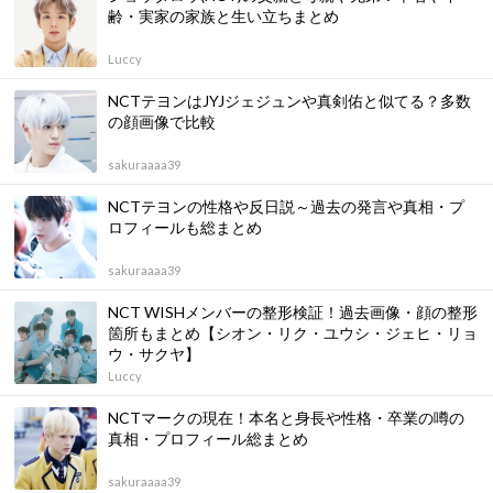
齢・実家の家族と生い立ちまとめ
Luccy
NCTテヨンはJYJジェジュンや真剣佑と似てる？多数
の顔画像で比較
sakuraaaa39
NCTテヨンの性格や反日説～過去の発言や真相・プ
ロフィールも総まとめ
sakuraaaa39
NCT WISHメンバーの整形検証！過去画像・顔の整形
箇所もまとめ【シオン・リク・ユウシ・ジェヒ・リョ
ウ・サクヤ】
Luccy
NCTマークの現在！本名と身長や性格・卒業の噂の
真相・プロフィール総まとめ
sakuraaaa39