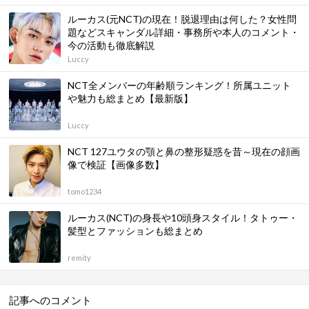
ルーカス(元NCT)の現在！脱退理由は何した？女性問
題などスキャンダル詳細・事務所や本人のコメント・
今の活動も徹底解説
Luccy
NCT全メンバーの年齢順ランキング！所属ユニット
や魅力も総まとめ【最新版】
Luccy
NCT 127ユウタの顎と鼻の整形疑惑を昔～現在の顔画
像で検証【画像多数】
tomo1234
ルーカス(NCT)の身長や10頭身スタイル！タトゥー・
髪型とファッションも総まとめ
remity
記事へのコメント