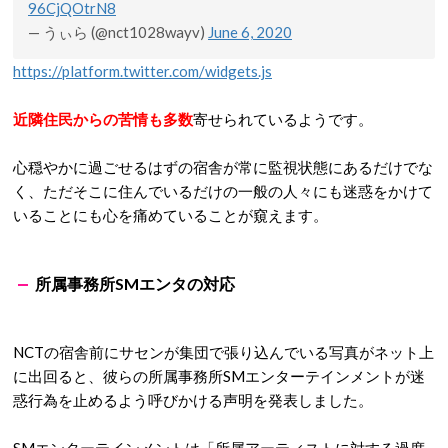
96CjQOtrN8
— うぃら (@nct1028wayv)
June 6, 2020
https://platform.twitter.com/widgets.js
近隣住民からの苦情も多数
寄せられているようです。
心穏やかに過ごせるはずの宿舎が常に監視状態にあるだけでな
く、ただそこに住んでいるだけの一般の人々にも迷惑をかけて
いることにも心を痛めていることが窺えます。
所属事務所SMエンタの対応
NCTの宿舎前にサセンが集団で張り込んでいる写真がネット上
に出回ると、彼らの所属事務所SMエンターテインメントが迷
惑行為を止めるよう呼びかける声明を発表しました。
SMエンターテインメントは「所属アーティストに対する過度