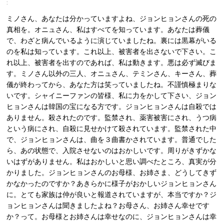
:
ミノさん、あなたは分かっていますよね、ジョンヒョンさんの死の
真相を。オニュさん、私はすべてを知っています。あなたは葬儀
で、わざと病んでいるように演じていましたね。裏には黒幕がいる
のを私は知っています。これ以上、被害者を出さないで下さい。こ
れ以上、被害者を出すのであれば、私は動きます。悪は必ず滅びま
す。ミノさん以外の三人、オニュさん、テミンさん、キーさん、葬
儀が終わってから、あなた方は笑っていましたね。不謹慎極まりな
いです。シャイニーファンの皆様、私に力をかして下さい、ジョン
ヒョンさんは韓国の宝になる方です。ジョンヒョンさんは自殺では
ありません。殺されたのです。監禁され、薬害被害にされ、うつ病
という病にされ、自殺に見せかけて殺されています。監禁された中
で、ジョンヒョンさんは、曲を３曲書かされています。普通でした
ら、あの状態で、入院させないのはおかしいです。周りがきずかな
いはずがありません。私はおかしいと思い調べたところ、真実が分
かりました。ジョンヒョンさんのお母様、お姉さま、どうしてきず
かなかったのですか？あきらかに様子がおかしいジョンヒョンさん
に。とても家族は仲が良いと報道されていますが、本当ですか？ジ
ョンヒョンさんは聞きましたよね？お母さん、お姉さん幸せです
か？って。お母様とお姉さんは幸せなのに、ジョンヒョンさんは幸