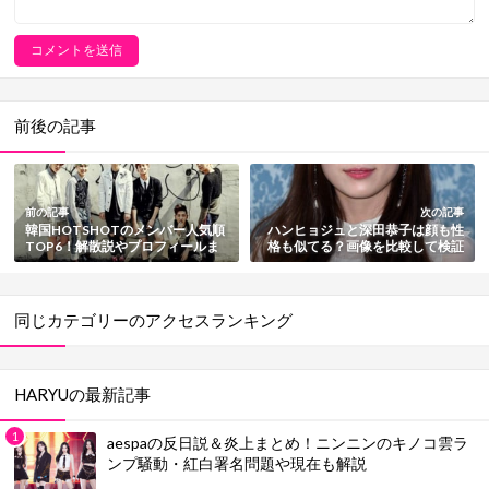
前後の記事
前の記事
次の記事
韓国HOTSHOTのメンバー人気順
ハンヒョジュと深田恭子は顔も性
TOP6！解散説やプロフィールま
格も似てる？画像を比較して検証
とめ
【韓国人気女優】
同じカテゴリーのアクセスランキング
HARYUの最新記事
aespaの反日説＆炎上まとめ！ニンニンのキノコ雲ラ
ンプ騒動・紅白署名問題や現在も解説