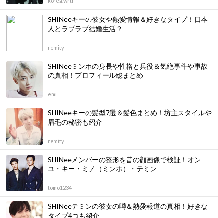
korea.wrtr
SHINeeキーの彼女や熱愛情報＆好きなタイプ！日本
人とラブラブ結婚生活？
remity
SHINeeミンホの身長や性格と兵役＆気絶事件や事故
の真相！プロフィール総まとめ
emi
SHINeeキーの髪型7選＆髪色まとめ！坊主スタイルや
眉毛の秘密も紹介
remity
SHINeeメンバーの整形を昔の顔画像で検証！オン
ユ・キー・ミノ（ミンホ）・テミン
tomo1234
SHINeeテミンの彼女の噂＆熱愛報道の真相！好きな
タイプ4つも紹介