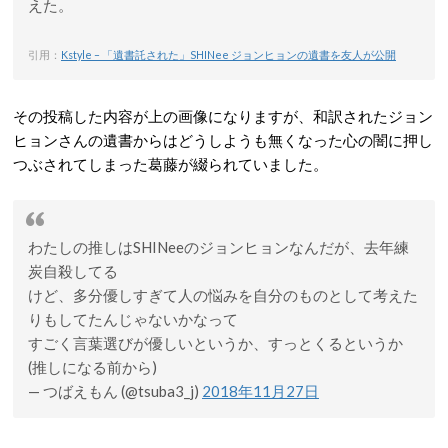
えた。
引用：
Kstyle – 「遺書託された」SHINee ジョンヒョンの遺書を友人が公開
その投稿した内容が上の画像になりますが、和訳されたジョン
ヒョンさんの遺書からはどうしようも無くなった心の闇に押し
つぶされてしまった葛藤が綴られていました。
わたしの推しはSHINeeのジョンヒョンなんだが、去年練
炭自殺してる
けど、多分優しすぎて人の悩みを自分のものとして考えた
りもしてたんじゃないかなって
すごく言葉選びが優しいというか、すっとくるというか
(推しになる前から)
— つばえもん (@tsuba3_j)
2018年11月27日