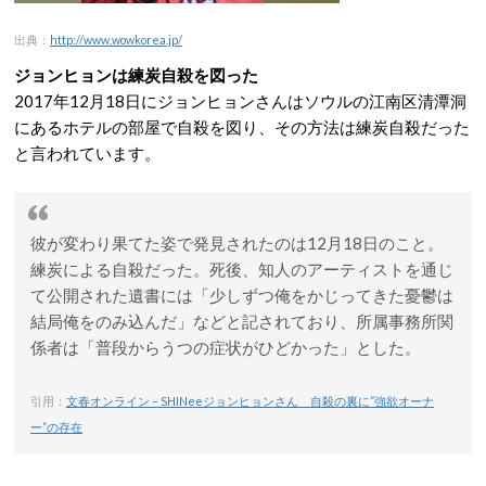
出典：
http://www.wowkorea.jp/
ジョンヒョンは練炭自殺を図った
2017年12月18日にジョンヒョンさんはソウルの江南区清潭洞
にあるホテルの部屋で自殺を図り、その方法は練炭自殺だった
と言われています。
彼が変わり果てた姿で発見されたのは12月18日のこと。
練炭による自殺だった。死後、知人のアーティストを通じ
て公開された遺書には「少しずつ俺をかじってきた憂鬱は
結局俺をのみ込んだ」などと記されており、所属事務所関
係者は「普段からうつの症状がひどかった」とした。
引用：
文春オンライン – SHINeeジョンヒョンさん 自殺の裏に“強欲オーナ
ー”の存在