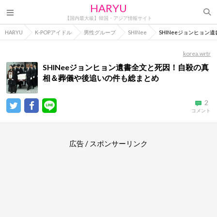
HARYU
【国内最大級】韓国・アジア情報サイト
HARYU
K-POPアイドル
男性グループ
SHINee
SHINeeジョンヒョ
korea.wrtr
SHINeeジョンヒョン遺書全文と死因！自殺の真
相＆葬儀や後追いの件も総まとめ
2
コメント
広告 / スポンサーリンク