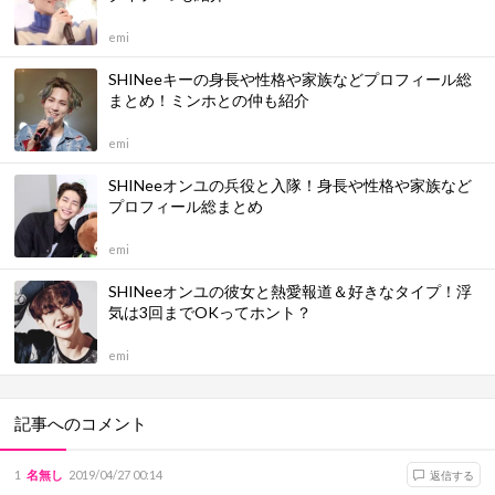
emi
SHINeeキーの身長や性格や家族などプロフィール総
まとめ！ミンホとの仲も紹介
emi
SHINeeオンユの兵役と入隊！身長や性格や家族など
プロフィール総まとめ
emi
SHINeeオンユの彼女と熱愛報道＆好きなタイプ！浮
気は3回までOKってホント？
emi
記事へのコメント
1
名無し
2019/04/27 00:14
返信する