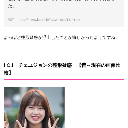
た。
引用：https://kt.wowkorea.jp/news-read/13141.html
よっぽど整形疑惑が浮上したことが悔しかったようですね。
I.O.I・チェユジョン
の
整形疑惑
【昔～現在の画像比
較】