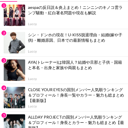
aespaの反日説＆炎上まとめ！ニンニンのキノコ雲ラ
ンプ騒動・紅白署名問題や現在も解説
Luccy
シン・ドンホの現在！U-KISS脱退理由・結婚(嫁や子
供)・離婚原因、日本での最新情報もまとめ
Luccy
AYA(トレーナー)は韓国人？結婚や旦那と子供・国籍
と本名・出身と家族や両親もまとめ
Luccy
CLOSE YOUR EYESの国別メンバー人気順ランキング
＆プロフィール！身長一覧やカラー・魅力も総まとめ
【最新版】
Luccy
ALLDAY PROJECTの国別メンバー人気順ランキング
＆プロフィール！身長とカラー・魅力も総まとめ【最
新版】