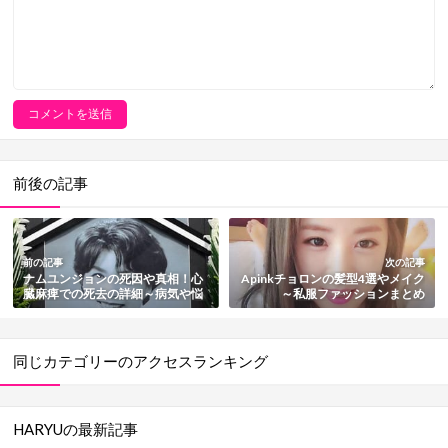
前後の記事
前の記事
次の記事
ナムユンジョンの死因や真相！心
Apinkチョロンの髪型4選やメイク
臓麻痺での死去の詳細～病気や悩
～私服ファッションまとめ
みまとめ
同じカテゴリーのアクセスランキング
HARYUの最新記事