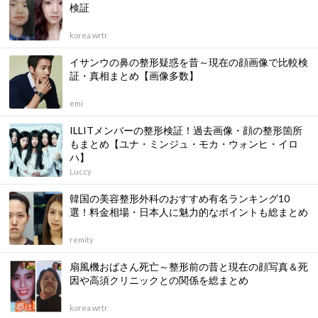
検証
korea.wrtr
イサンウの鼻の整形疑惑を昔～現在の顔画像で比較検
証・真相まとめ【画像多数】
emi
ILLITメンバーの整形検証！過去画像・顔の整形箇所
もまとめ【ユナ・ミンジュ・モカ・ウォンヒ・イロ
ハ】
Luccy
韓国の美容整形外科のおすすめ有名ランキング10
選！料金相場・日本人に魅力的なポイントも総まとめ
remity
扇風機おばさん死亡～整形前の昔と現在の顔写真＆死
因や高須クリニックとの関係を総まとめ
korea.wrtr