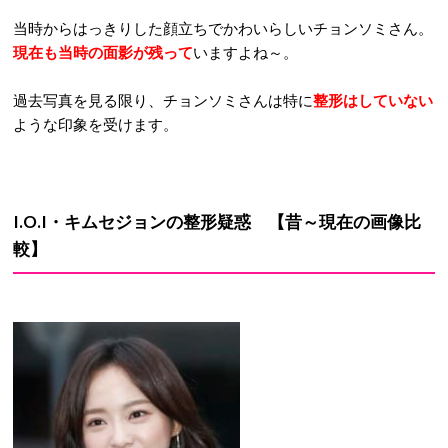
当時からはっきりした顔立ちでかわいらしいチョンソミさん。
現在も当時の面影が残って
いますよね～。
過去写真を見る限り、チョンソミさんは特に
整形はしていない
ような印象を受けます。
I.O.I・キムセジョン
の
整形疑惑
【昔～現在の画像比
較】