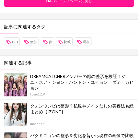
HARYUトップページに戻る
記事に関連するタグ
I.O.I
整形
昔
比較
現在
関連する記事
DREAMCATCHERメンバーの顔の整形を検証！ジ
ユ・スア・シヨン・ハンドン・ユヒョン・ダミ・ガヒ
ョン
tomo1234
クォンウンビは整形？私服やメイクなしの美容法も総
まとめ【IZONE】
massqat1
パクミニョンの整形＆劣化を昔から現在の画像で比較