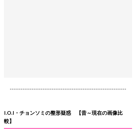
----------------------------------------------------------------
I.O.I・チョンソミ
の
整形疑惑
【昔～現在の画像比
較】