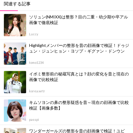
関連する記事
ソリュン(NMIXX)は整形？目の二重・幼少期や卒アル
画像で徹底検証
Luccy
Highlightメンバーの整形を昔の顔画像で検証！ドゥジ
ュン・ジュンヒョン・ヨソプ・ギグァン・ドンウン
tomo1234
イボミ整形前の秘蔵写真とは？顔の変化を昔と現在の
画像で比較検証
korea.wrtr
キムソヨンの鼻の整形疑惑を昔～現在の顔画像で比較
検証【画像多数】
passpi
ワンダーガールズの整形を昔の顔画像で検証！ユビ