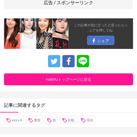
広告 / スポンサーリンク
この記事が役に立ったと思ったら
シ
ェア
を押してね
シェア
HARYUトップページに戻る
記事に関連するタグ
miss A
整形
昔
比較
現在