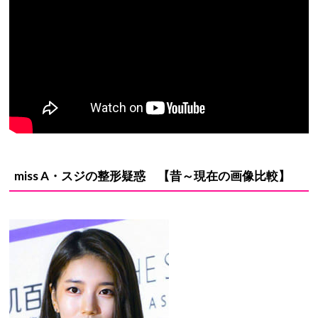
miss A・スジ
の
整形疑惑
【昔～現在の画像比較】