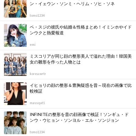
ン・イェウン・ソンミ・ヘリム・ソヒ・ソネ
tomo1234
ペ・スジの彼氏や結婚＆性格まとめ！イミンホやイド
ンウクと熱愛報道
emi
ミスコリアが同じ顔の整形美人で溢れた理由！韓国美
女の雛形を作った人物とは
korea.wrtr
イヒョリの顔の整形＆豊胸疑惑を昔～現在の画像で比
較検証
massqat1
INFINITEの整形を昔の顔画像で検証！ソンギュ・ド
ンウ・ウヒョン・ソンヨル・エル・ソンジョン
tomo1234