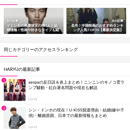
前の記事
次の記事
イミンギの熱愛彼女の噂3人と結
名作！中国映画のおすすめランキ
婚情報！性格や好きなタイプも紹
ング人気TOP50【最新決定版】
介
同じカテゴリーのアクセスランキング
HARYUの最新記事
aespaの反日説＆炎上まとめ！ニンニンのキノコ雲ラ
ンプ騒動・紅白署名問題や現在も解説
Luccy
シン・ドンホの現在！U-KISS脱退理由・結婚(嫁や子
供)・離婚原因、日本での最新情報もまとめ
Luccy