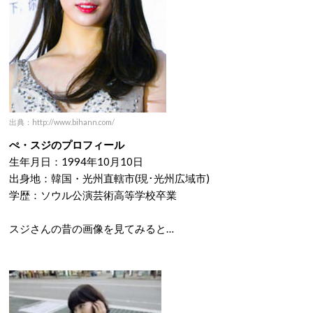
出典：http://www.bihann.com/
ぺ・スジのプロフィール
生年月日：1994年10月10日
出身地：韓国・光州直轄市(現･光州広域市)
学歴：ソウル公演芸術高等学校卒業
スジさんの昔の画像を見てみると…