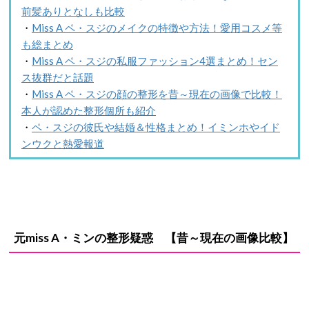
前髪ありとなしも比較
・
Miss A ペ・スジのメイクの特徴や方法！愛用コスメ等
も総まとめ
・
Miss A ペ・スジの私服ファッション4選まとめ！セン
ス抜群だと話題
・
Miss A ペ・スジの顔の整形を昔～現在の画像で比較！
本人が認めた整形個所も紹介
・
ペ・スジの彼氏や結婚＆性格まとめ！イミンホやイド
ンウクと熱愛報道
元miss A・ミン
の
整形疑惑
【昔～現在の画像比較】