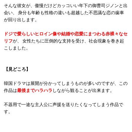
そんな彼女が、傲慢だけどカッコいい年下の御曹司ジノンと出
会い、 身分も年齢も性格の違いも超越した不思議な恋の歯車
が回り出します。
ドジで愛らしいヒロイン像や結婚や恋愛にまつわる赤裸々なセ
リフ
が、 女性たちに圧倒的な支持を受け、社会現象を巻き起
こしました。
【見どころ】
韓国ドラマは展開が分かってしまうものが多いのですが、この
作品は
最後までハラハラ
しながら観ることが出来ます。
不器用で一途な主人公に声援を送りたくなってしまう作品で
す。