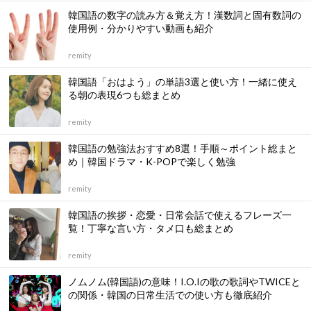
韓国語の数字の読み方＆覚え方！漢数詞と固有数詞の
使用例・分かりやすい動画も紹介
remity
韓国語「おはよう」の単語3選と使い方！一緒に使え
る朝の表現6つも総まとめ
remity
韓国語の勉強法おすすめ8選！手順～ポイント総まと
め｜韓国ドラマ・K-POPで楽しく勉強
remity
韓国語の挨拶・恋愛・日常会話で使えるフレーズ一
覧！丁寧な言い方・タメ口も総まとめ
remity
ノムノム(韓国語)の意味！I.O.Iの歌の歌詞やTWICEと
の関係・韓国の日常生活での使い方も徹底紹介