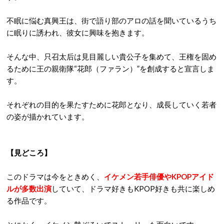
不眠に悩む真興王は、街で語り部のアロの話を聞いているうち
に眠りに誘われ、彼女に興味を抱きます。
そんな中、只召太后は見目麗しい貴公子を集めて、王権を固め
るために王の親衛隊“花郎（ファラン）”を創成すると宣言しま
す。
それぞれの目的を果たすために花郎となり、成長していく若者
の姿が描かれています。
【見どころ】
このドラマは今をときめく、
イケメン若手俳優やKPOPアイド
ルが多数出演
していて、ドラマ好きもKPOP好きも共に楽しめ
る作品です。