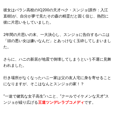
彼女はパラン高校のIQ200の天才ぺク・スンジョ(原作：入江
直樹)が、自分が夢で見たその森の精霊だと固く信じ、熱烈に
彼に片思いをしていました。
2年間の片思いの末、一大決心し、スンジョに告白するハニは
「頭の悪い女は嫌いなんだ」とあっけなく玉砕してしまいまし
た。
さらに、ハニの新居が地震で倒壊してしまうという不運に見舞
われました。
行き場所がなくなったハニ一家は父の友人宅に身を寄せること
になりますが、そこはなんとスンジョの家！？
“一途で健気な女子高生”ハニと、”クールでイケメンな天才”ス
ンジョが繰り広げる
王道ツンデレラブコメディ
です。