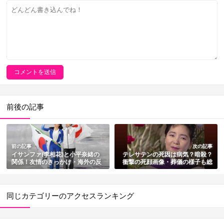
前後の記事
前の記事
次の記事
イサンファ(李相花)と小平奈緒の
テレサテンの死因は病気？暗殺？
関係！友情のきっかけ・海外の反
衝撃の死顔画像・葬儀の様子も総
応まとめ
まとめ【台湾人気歌手】
同じカテゴリーのアクセスランキング