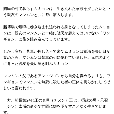
賤民の村で暮らすムミョンは、生き別れた家族を捜したいとい
う親友のマンムンと共に都に潜入します。
賭博場で喧嘩に巻き込まれ追われる身となってしまったムミョ
ンは、親友のマンムンと一緒に賤民が超えてはいけない「ワン
ギョン」に足を踏み込んでしまいます。
しかし突然、禁軍が押し入って来てムミョンは意識を失い目が
覚めたら、マンムンは禁軍の刃に倒れていました。兄弟のよう
に育った親友を失い泣き叫ぶムミョン。
マンムンの父であるアン・ジゴンから自分を責めるよりも、ワ
ンギョンでマンムンを無残に殺した者の正体を明らかにしてほ
しいと言われます。
一方、新羅第24代王の真興（チヌン）王 は、摂政の母・只召
（チソ）太后の命令で世間に顔を明かすことなく生きていま
す。