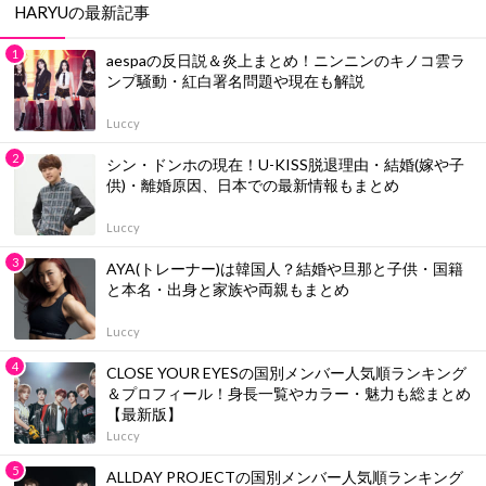
HARYUの最新記事
aespaの反日説＆炎上まとめ！ニンニンのキノコ雲ラ
ンプ騒動・紅白署名問題や現在も解説
Luccy
シン・ドンホの現在！U-KISS脱退理由・結婚(嫁や子
供)・離婚原因、日本での最新情報もまとめ
Luccy
AYA(トレーナー)は韓国人？結婚や旦那と子供・国籍
と本名・出身と家族や両親もまとめ
Luccy
CLOSE YOUR EYESの国別メンバー人気順ランキング
＆プロフィール！身長一覧やカラー・魅力も総まとめ
【最新版】
Luccy
ALLDAY PROJECTの国別メンバー人気順ランキング