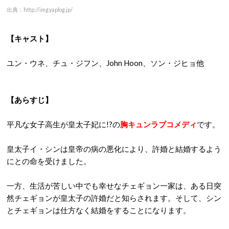
出典：http://img.yaplog.jp/
【キャスト】
ユン・ウネ、チュ・ジフン、John Hoon、ソン・ジヒョ他
【
あらすじ】
平凡な女子高生が皇太子妃に!?の
胸キュンラブコメディ
です。
皇太子イ・シンは皇帝の病の悪化により、許婚と結婚するよう
にとの命を受けました。
一方、生活が苦しい中でも幸せなチェギョン一家は、ある日突
然チェギョンが皇太子の許婚だと知らされます。そして、シン
とチェギョンは仕方なく結婚をすることになります。