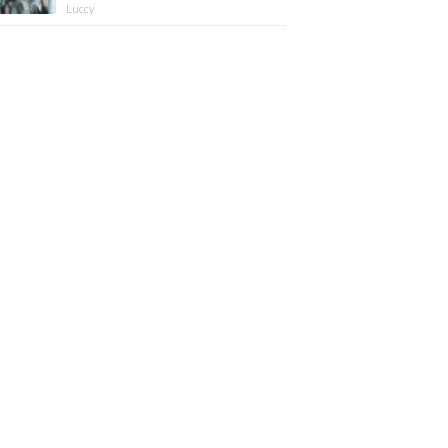
版】
Luccy