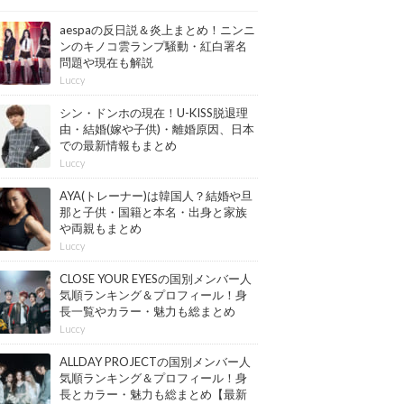
aespaの反日説＆炎上まとめ！ニンニ
ンのキノコ雲ランプ騒動・紅白署名
問題や現在も解説
Luccy
シン・ドンホの現在！U-KISS脱退理
由・結婚(嫁や子供)・離婚原因、日本
での最新情報もまとめ
Luccy
AYA(トレーナー)は韓国人？結婚や旦
那と子供・国籍と本名・出身と家族
や両親もまとめ
Luccy
CLOSE YOUR EYESの国別メンバー人
気順ランキング＆プロフィール！身
長一覧やカラー・魅力も総まとめ
【最新版】
Luccy
ALLDAY PROJECTの国別メンバー人
気順ランキング＆プロフィール！身
長とカラー・魅力も総まとめ【最新