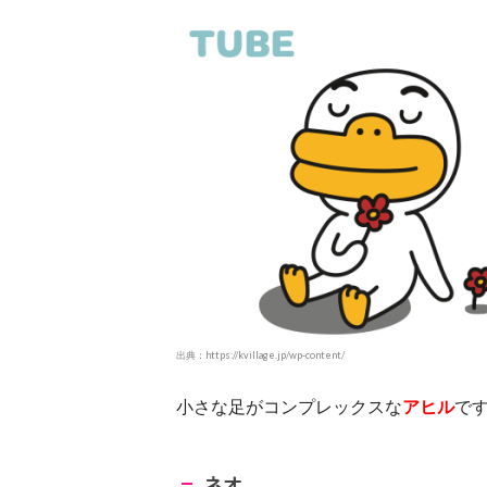
出典：https://kvillage.jp/wp-content/
小さな足がコンプレックスな
アヒル
で
ネオ