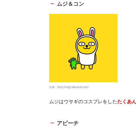
ムジ＆コン
出典：http://img1.daumcdn.net/
ムジはウサギのコスプレをした
たくあ
アピーチ