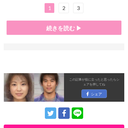
1
2
3
続きを読む ▶
この記事が役に立ったと思ったら
シ
ェア
を押してね
シェア