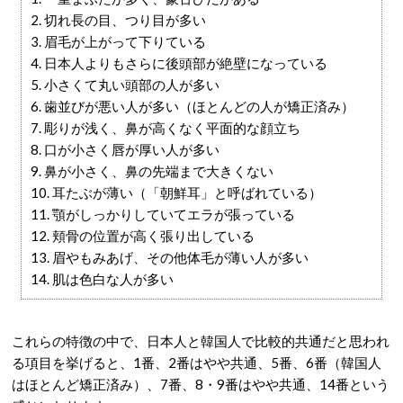
2. 切れ長の目、つり目が多い
3. 眉毛が上がって下りている
4. 日本人よりもさらに後頭部が絶壁になっている
5. 小さくて丸い頭部の人が多い
6. 歯並びが悪い人が多い（ほとんどの人が矯正済み）
7. 彫りが浅く、鼻が高くなく平面的な顔立ち
8. 口が小さく唇が厚い人が多い
9. 鼻が小さく、鼻の先端まで大きくない
10. 耳たぶが薄い（「朝鮮耳」と呼ばれている）
11. 顎がしっかりしていてエラが張っている
12. 頬骨の位置が高く張り出している
13. 眉やもみあげ、その他体毛が薄い人が多い
14. 肌は色白な人が多い
これらの特徴の中で、日本人と韓国人で比較的共通だと思われ
る項目を挙げると、1番、2番はやや共通、5番、6番（韓国人
はほとんど矯正済み）、7番、8・9番はやや共通、14番という