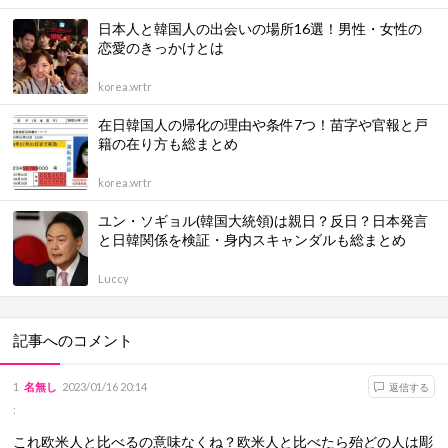
日本人と韓国人の出会いの場所16選！男性・女性の
恋愛のきっかけとは
korea.wrtr
在日韓国人の帰化の理由や条件7つ！苗字や官報と戸
籍の在り方も総まとめ
korea.wrtr
ユン・ソギョル(韓国大統領)は親日？反日？日本発言
と日韓関係を検証・身内スキャンダルも総まとめ
Luccy
記事へのコメント
1
名無し
2023/01/16 20:14
返信する
:
これ欧米人と比べるの意味なくね？欧米人と比べたら殆どの人は彫