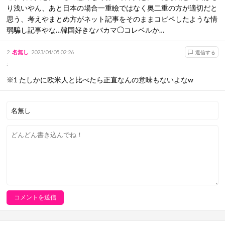
り浅いやん、あと日本の場合一重瞼ではなく奥二重の方が適切だと
思う、考えやまとめ方がネット記事をそのままコピペしたような情
弱騙し記事やな…韓国好きなバカマ◯コレベルか…
2
名無し
2023/04/05 02:26
返信する
:
※1 たしかに欧米人と比べたら正直なんの意味もないよなw