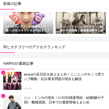
前後の記事
前の記事
次の記事
BTOBウングァンの熱愛彼女情
チョンソグォンとペクチヨンの結
報！LINEスキャンダルや好きなタ
婚や子供情報！薬物逮捕事件も総
イプなど総まとめ
まとめ
同じカテゴリーのアクセスランキング
HARYUの最新記事
aespaの反日説＆炎上まとめ！ニンニンのキノコ雲ラ
ンプ騒動・紅白署名問題や現在も解説
Luccy
シン・ドンホの現在！U-KISS脱退理由・結婚(嫁や子
供)・離婚原因、日本での最新情報もまとめ