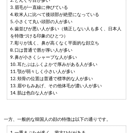
2. どんぐり目が多い
3. 眉毛が一直線に伸びている
4. 欧米人に比べて後頭部が絶壁になっている
5. 小さくて丸い頭部の人が多い
6. 歯並びが悪い人が多い（矯正しない人も多く、日本人
を特徴づける印象のひとつ）
7. 彫りが浅く、鼻が高くなく平面的な顔立ち
8. 口は普通で唇が厚い人が多い
9. 鼻が小さくシャープな人が多い
10. 耳たぶはふくよかで厚みがある人が多い
11. 顎が弱々しく小さい人が多い
12. 頬骨の位置は普通で標準的な人が多い
13. 眉やもみあげ、その他体毛が濃い人が多い
14. 肌は色白な人が多い
一方、一般的な韓国人の顔の特徴は以下の通りです。
1. 一重まぶたが多く、蒙古ひだがある