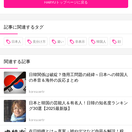
HARYUトップページに戻る
記事に関連するタグ
日本人
見分け方
違い
非表示
韓国人
顔
関連する記事
日韓関係は破綻？徴用工問題の経緯～日本への韓国人
の本音＆海外の反応まとめ
korea.wrtr
日本と韓国の芸能人＆有名人！日韓の知名度ランキン
グ30選【2025最新版】
korea.wrtr
在日特権とは～真実・嘘やデマなど内容を解説！税