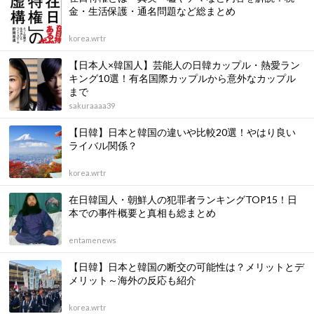
金・生活保護・通名問題など総まとめ
korea.wrtr
【日本人×韓国人】芸能人の日韓カップル・熱愛ラン
キング10選！有名国際カップルから意外なカップル
まで
sakuraaaa39
【日韓】日本と韓国の違いや比較20選！やはり良い
ライバル関係？
korea.wrtr
在日韓国人・朝鮮人の犯罪者ランキングTOP15！日
本での事件概要と真相も総まとめ
entamenews
【日韓】日本と韓国の断交の可能性は？メリットとデ
メリット～海外の反応も紹介
korea.wrtr