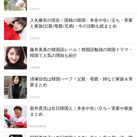
Luccy
入矢麻衣の現在！国籍の韓国・本名や生い立ち・実家
と家族(父親/母親/兄弟)・今の活動も総まとめ
Luccy
藤井美菜の韓国語レベル！韓国語勉強の韓国ドラマ・
韓国で人気の理由も紹介
remity
清塚信也は韓国ハーフ！父親・母親・姉など家族＆実
家まとめ
Luccy
新井貴浩は在日韓国人｜本名や生い立ち～実家や家族
まとめ
korea.wrtr