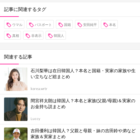
記事に関連するタグ
ウマル
パスポート
国籍
安田純平
本名
真相
非表示
韓国人
関連する記事
石川梨華は在日韓国人？本名と国籍・実家の家族や生
い立ちなど総まとめ
korea.wrtr
間宮祥太朗は韓国人？本名と家族(父親/母親)＆実家の
お金持ち説まとめ
Luccy
吉田優利は韓国人？父親と母親・妹の吉田鈴や弟など
家族＆実家まとめ