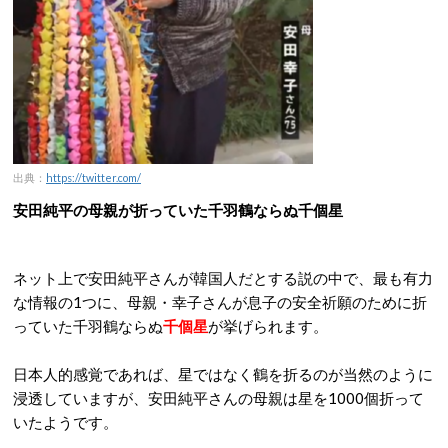
出典：
https://twitter.com/
安田純平の母親が折っていた千羽鶴ならぬ千個星
ネット上で安田純平さんが韓国人だとする説の中で、最も有力
な情報の1つに、母親・幸子さんが息子の安全祈願のために折
っていた千羽鶴ならぬ
千個星
が挙げられます。
日本人的感覚であれば、星ではなく鶴を折るのが当然のように
浸透していますが、安田純平さんの母親は星を1000個折って
いたようです。