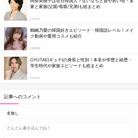
阿部美穂子は在日韓国人？生い立ちと昔や若い頃・実
家と家族(父親/母親/兄弟)も総まとめ
Luccy
鶴嶋乃愛の韓国好きエピソード・韓国語レベル！メイ
ク動画や愛用コスメも紹介
remity
GYUTAE(ギュテ)の身長と性別！本名や学歴と経歴・
学生時代や家族エピソードも総まとめ
Luccy
記事へのコメント