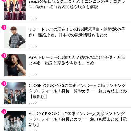
aespaの反日説＆炎上まとめ！ニンニンのキノコ雲ラ
ンプ騒動・紅白署名問題や現在も解説
Luccy
シン・ドンホの現在！U-KISS脱退理由・結婚(嫁や子
供)・離婚原因、日本での最新情報もまとめ
Luccy
AYA(トレーナー)は韓国人？結婚や旦那と子供・国籍
と本名・出身と家族や両親もまとめ
Luccy
CLOSE YOUR EYESの国別メンバー人気順ランキング
＆プロフィール！身長一覧やカラー・魅力も総まとめ
【最新版】
Luccy
ALLDAY PROJECTの国別メンバー人気順ランキング
＆プロフィール！身長とカラー・魅力も総まとめ【最
新版】
Luccy