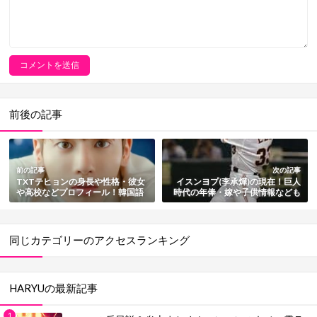
前後の記事
前の記事
次の記事
TXTテヒョンの身長や性格・彼女
イスンヨプ(李承燁)の現在！巨人
や高校などプロフィール！韓国語
時代の年俸・嫁や子供情報なども
表記も紹介
総まとめ
同じカテゴリーのアクセスランキング
HARYUの最新記事