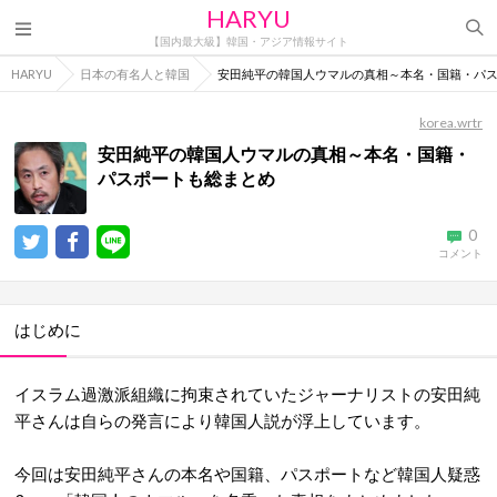
HARYU
【国内最大級】韓国・アジア情報サイト
HARYU
日本の有名人と韓国
安田純平の韓国人ウマルの真相～本名・国籍・パ
korea.wrtr
安田純平の韓国人ウマルの真相～本名・国籍・
パスポートも総まとめ
0
コメント
はじめに
イスラム過激派組織に拘束されていたジャーナリストの安田純
平さんは自らの発言により韓国人説が浮上しています。
今回は安田純平さんの本名や国籍、パスポートなど韓国人疑惑