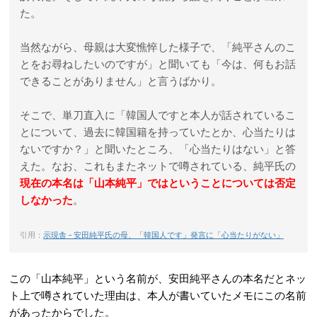
た。
当然ながら、母親は大変憔悴した様子で、「純平さんのこ
とをお尋ねしたいのですが」と聞いても「今は、何もお話
できることがありません」と言うばかり。
そこで、単刀直入に「韓国人ですと本人が話されているこ
とについて、過去に韓国籍を持っていたとか、心当たりは
ないですか？」と聞いたところ、「心当たりはない」と答
えた。なお、これもまたネットで噂されている、純平氏の
現在の本名は「山本純平」ではということについては否定
しなかった
。
引用：
示現舎 – 安田純平氏の母、「韓国人です」発言に「心当たりがない」
この「山本純平」という名前が、安田純平さんの本名だとネッ
ト上で噂されていた理由は、本人が書いていたメモにこの名前
があったからでした。