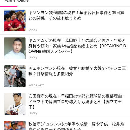
キソンヨン(奇誠庸)の現在！猿まね反日事件と旭日旗
との関係・その後も総まとめ
Luccy
キムアムゲの現在！瓜田純士との試合と強さ・年齢と
身長や筋肉・家族や結婚歴も総まとめ【BREAKING D
OWN8 韓国人メンバー】
Luccy
チェホンマンの現在！彼女と結婚？大阪でパチンコ三
昧？目撃情報も多数紹介
korea.wrtr
安田権守の現在！早稲田の学部と野球部の退部理由・
ドラフトで韓国プロ野球入りも総まとめ【腕立て王
子】
Luccy
秋信守(チュシンス)の年俸や成績・嫁や子供・松井秀
喜やイチローとの関係まとめ