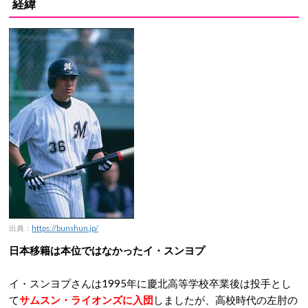
経緯
出典：
https://bunshun.jp/
日本移籍は本位ではなかったイ・スンヨプ
イ・スンヨプさんは1995年に慶北高等学校卒業後は投手とし
て
サムスン・ライオンズに入団
しましたが、高校時代の左肘の