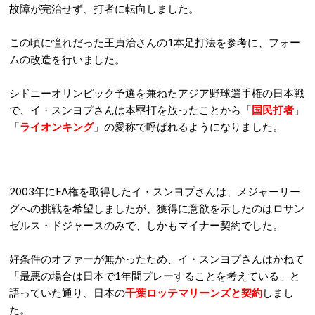
故障が完治せず、打者に転向しました。
この頃に憧れだった王貞治さんの1本足打法を参考に、フォー
ムの改造を行いました。
シドニーオリンピック予選を兼ねたアジア野球選手権の日本戦
で、イ・スンヨプさんは本塁打を放ったことから「
国民打者
」
「
ライオンキング
」の愛称で呼ばれるようになりました。
2003年にFA権を取得したイ・スンヨプさんは、メジャーリー
グへの挑戦を希望しましたが、獲得に意欲を示したのはロサン
ゼルス・ドジャースのみで、しかもマイナー契約でした。
好条件のオファーが無かったため、イ・スンヨプさんはかねて
「最悪の場合は日本で1年間プレーすることを考えている」と
語っていた通り、日本の
千葉ロッテマリーンズと契約
しまし
た。