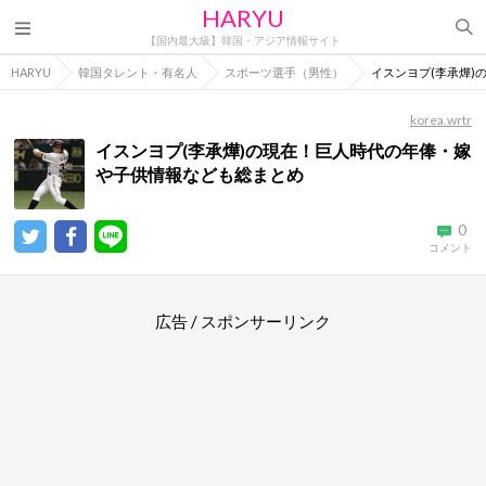
HARYU
【国内最大級】韓国・アジア情報サイト
HARYU
韓国タレント・有名人
スポーツ選手（男性）
イスンヨプ(李承燁)
korea.wrtr
イスンヨプ(李承燁)の現在！巨人時代の年俸・嫁
や子供情報なども総まとめ
0
コメント
広告 / スポンサーリンク