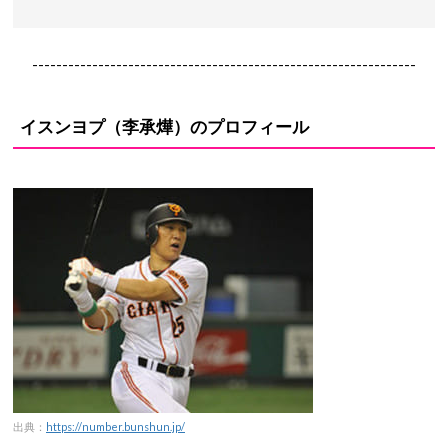
----------------------------------------------------------------
イスンヨプ（李承燁）のプロフィール
出典：
https://number.bunshun.jp/