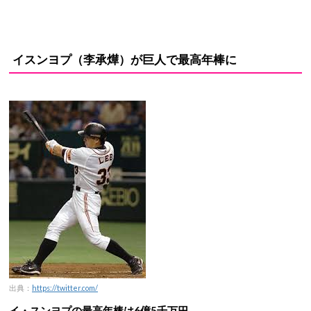
イスンヨプ（李承燁）が巨人で最高年棒に
出典：
https://twitter.com/
イ・スンヨプの最高年棒は6億5千万円