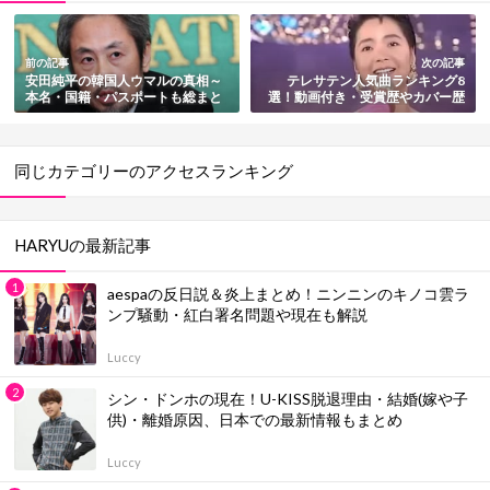
前の記事
次の記事
安田純平の韓国人ウマルの真相～
テレサテン人気曲ランキング8
本名・国籍・パスポートも総まと
選！動画付き・受賞歴やカバー歴
め
も紹介【台湾人気歌手】
同じカテゴリーのアクセスランキング
HARYUの最新記事
aespaの反日説＆炎上まとめ！ニンニンのキノコ雲ラ
ンプ騒動・紅白署名問題や現在も解説
Luccy
シン・ドンホの現在！U-KISS脱退理由・結婚(嫁や子
供)・離婚原因、日本での最新情報もまとめ
Luccy