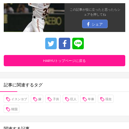
この記事が役に立ったと思ったら
シ
ェア
を押してね
シェア
HARYUトップページに戻る
記事に関連するタグ
イスンヨプ
嫁
子供
巨人
年俸
現在
韓国
関連する記事