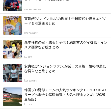
entamenews
宣銅烈(ソンドンヨル)の現在！中日時代や親日エピソ
ード＆引退後まとめ
korea.wrtr
森本稀哲の嫁・悠美と子供！結婚前のゲイ疑惑・イン
スタ画像など総まとめ
Luccy
安貞桓(アンジョンファン)が反日の真相！性格や最低
な発言など総まとめ
korea.wrtr
韓国プロ野球チームの人気ランキングTOP10！KBO
リーグの歴史や基礎知識・人気の理由まとめ【2025
最新版】
Luccy