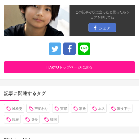
この記事が役に立ったと思ったら
シ
ェア
を押してね
シェア
HARYUトップページに戻る
記事に関連するタグ
城桧吏
声変わり
実家
家族
本名
演技下手
現在
身長
韓国