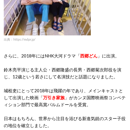
出典：https://mdpr.jp/
さらに、2018年にはNHK大河ドラマ「
西郷どん
」に出演。
鈴木亮平演じる主人公・西郷隆盛の長男・西郷菊次郎役を演
じ、12歳という若さにして名演技だと話題になりました。
城桧吏にとって2018年は飛躍の年であり、メインキャストと
して出演した映画「
万引き家族
」がカンヌ国際映画祭コンペテ
ィション部門で最高賞パルムドールを受賞。
日本はもちろん、世界から注目を浴びる新進気鋭のスター子役
の地位を確立しました。