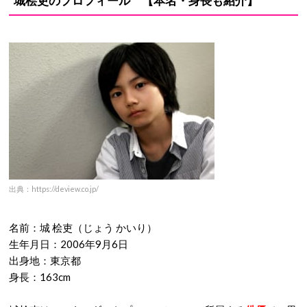
城桧吏のプロフィール 【本名・身長も紹介】
出典：https://deview.co.jp/
名前：城 桧吏（じょう かいり）
生年月日：2006年9月6日
出身地：東京都
身長：163cm