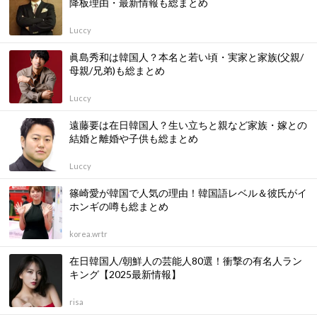
降板理由・最新情報も総まとめ
Luccy
眞島秀和は韓国人？本名と若い頃・実家と家族(父親/
母親/兄弟)も総まとめ
Luccy
遠藤要は在日韓国人？生い立ちと親など家族・嫁との
結婚と離婚や子供も総まとめ
Luccy
篠崎愛が韓国で人気の理由！韓国語レベル＆彼氏がイ
ホンギの噂も総まとめ
korea.wrtr
在日韓国人/朝鮮人の芸能人80選！衝撃の有名人ラン
キング【2025最新情報】
risa