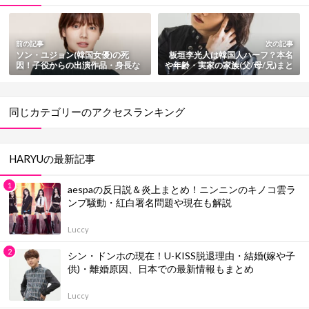
前の記事
次の記事
ソン・ユジョン(韓国女優)の死
板垣李光人は韓国人ハーフ？本名
因！子役からの出演作品・身長な
や年齢・実家の家族(父/母/兄)まと
どプロフィールも総まとめ
め
同じカテゴリーのアクセスランキング
HARYUの最新記事
aespaの反日説＆炎上まとめ！ニンニンのキノコ雲ラ
ンプ騒動・紅白署名問題や現在も解説
Luccy
シン・ドンホの現在！U-KISS脱退理由・結婚(嫁や子
供)・離婚原因、日本での最新情報もまとめ
Luccy