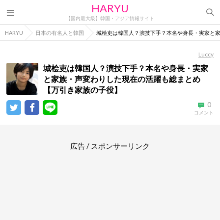
HARYU
【国内最大級】韓国・アジア情報サイト
HARYU
日本の有名人と韓国
城桧吏は韓国人？演技下手？本名や身長・実家と
Luccy
城桧吏は韓国人？演技下手？本名や身長・実家
と家族・声変わりした現在の活躍も総まとめ
【万引き家族の子役】
0
コメント
広告 / スポンサーリンク