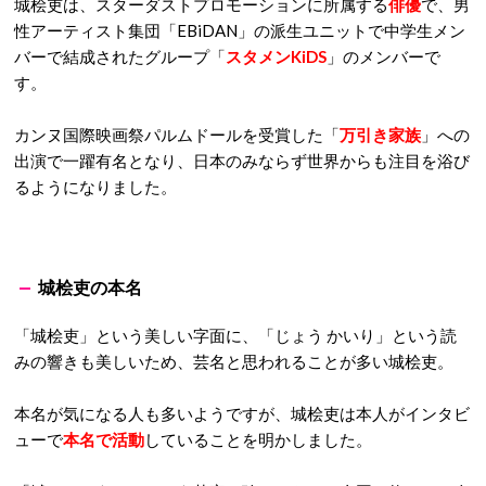
城桧吏は、スターダストプロモーションに所属する
俳優
で、男
性アーティスト集団「EBiDAN」の派生ユニットで中学生メン
バーで結成されたグループ「
スタメンKiDS
」のメンバーで
す。
カンヌ国際映画祭パルムドールを受賞した「
万引き家族
」への
出演で一躍有名となり、日本のみならず世界からも注目を浴び
るようになりました。
城桧吏の本名
「城桧吏」という美しい字面に、「じょう かいり」という読
みの響きも美しいため、芸名と思われることが多い城桧吏。
本名が気になる人も多いようですが、城桧吏は本人がインタビ
ューで
本名で活動
していることを明かしました。