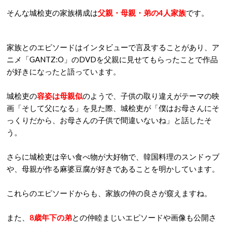
そんな城桧吏の家族構成は
父親・母親・弟の4人家族
です。
家族とのエピソードはインタビューで言及することがあり、ア
ニメ「GANTZ:O」のDVDを父親に見せてもらったことで作品
が好きになったと語っています。
城桧吏の
容姿は母親似
のようで、子供の取り違えがテーマの映
画「そして父になる」を見た際、城桧吏が「僕はお母さんにそ
っくりだから、お母さんの子供で間違いないね」と話したそ
う。
さらに城桧吏は辛い食べ物が大好物で、韓国料理のスンドゥブ
や、母親が作る麻婆豆腐が好きであることを明かしています。
これらのエピソードからも、家族の仲の良さが窺えますね。
また、
8歳年下の弟
との仲睦まじいエピソードや画像も公開さ