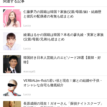
関連する記事
仁藤夢乃の国籍は韓国？家族(父親/母親/妹)・結婚歴
と彼氏や配偶者の有無も総まとめ
Luccy
綾瀬はるかの国籍は韓国？本名の蓼丸綾・実家と家族
(父親/母親/兄弟)も総まとめ
Luccy
韓国好き日本人芸能人のエピソード28選【親韓・好
韓】
massqat1
VERBAL(m-flo)の若い頃と現在！嫁との結婚や子供・
オシャレな自宅も徹底紹介
Luccy
長原成樹の現在！ガオーさん「探偵ナイトスクープ」