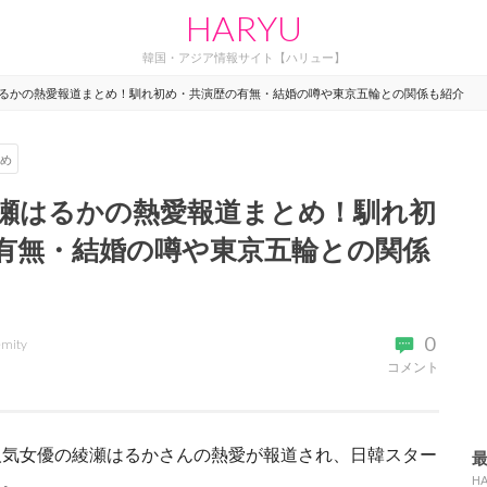
HARYU
韓国・アジア情報サイト【ハリュー】
るかの熱愛報道まとめ！馴れ初め・共演歴の有無・結婚の噂や東京五輪との関係も紹介
め
瀬はるかの熱愛報道まとめ！馴れ初
有無・結婚の噂や東京五輪との関係
0
emity
コメント
人気女優の綾瀬はるかさんの熱愛が報道され、日韓スター
た。
H