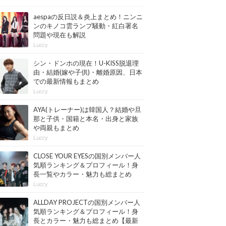
aespaの反日説＆炎上まとめ！ニンニ
ンのキノコ雲ランプ騒動・紅白署名
問題や現在も解説
Luccy
シン・ドンホの現在！U-KISS脱退理
由・結婚(嫁や子供)・離婚原因、日本
での最新情報もまとめ
Luccy
AYA(トレーナー)は韓国人？結婚や旦
那と子供・国籍と本名・出身と家族
や両親もまとめ
Luccy
CLOSE YOUR EYESの国別メンバー人
気順ランキング＆プロフィール！身
長一覧やカラー・魅力も総まとめ
【最新版】
Luccy
ALLDAY PROJECTの国別メンバー人
気順ランキング＆プロフィール！身
長とカラー・魅力も総まとめ【最新