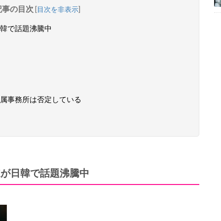
記事の目次
[
目次を非表示
]
韓で話題沸騰中
属事務所は否定している
道が日韓で話題沸騰中