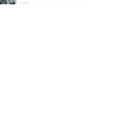
版】
Luccy