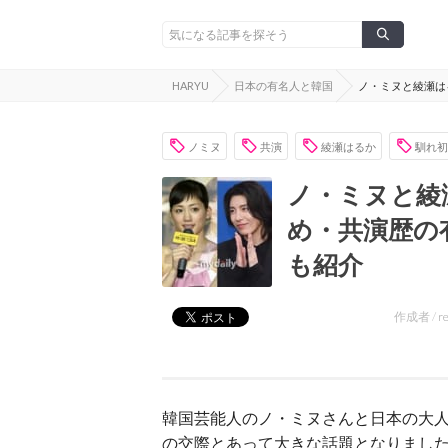
HARYU
日本の有名人と韓国
ノ・ミヌと綾瀬は
ノミヌ
共演
綾瀬はるか
馴れ初
ノ・ミヌと綾
め・共演歴の
も紹介
作成者 /
r
韓国芸能人のノ・ミヌさんと日本の大
の交際とあって大きな話題となりまし