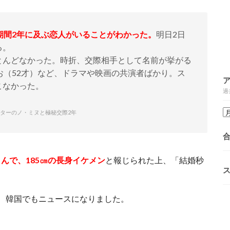
期間2年に及ぶ恋人がいることがわかった。
明日2日
る。
んどなかった。時折、交際相手として名前が挙がる
お（52才）など、ドラマや映画の共演者ばかり。ス
こなかった。
過
スターのノ・ミヌと極秘交際2年
んで、185㎝の長身イケメン
と報じられた上、「結婚秒
、韓国でもニュースになりました。