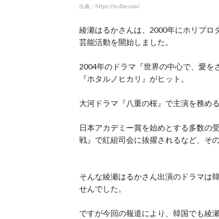
出典：https://m.ilbe.com/
綾瀬はるかさんは、2000年にホリプ
芸能活動を開始しました。
2004年のドラマ『世界の中心で、愛
『ホタルノヒカリ』がヒット。
大河ドラマ『八重の桜』で主演を務め
日本アカデミー賞を始めとする多数の
戦』で紅組司会に抜擢されるなど、そ
そんな綾瀬はるかさん出演のドラマは
せんでした。
ですが今回の報道により、韓国でも綾