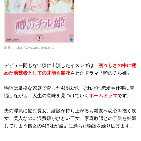
出典：https://www.amazon.co.jp/
デビュー間もない頃に出演したイスンギは、
初々しさの中に秘
めた演技者としての才能を開花
させたドラマ「噂のチル姫」。
物語は厳格な家庭で育った4姉妹が、それぞれ恋愛や仕事に苦
悩しながら、人生の意味を見つけていく
ホームドラマ
です。
夫の浮気に悩む長女、縁談が持ち上がるも親友へ恋心を抱く次
女、美人なのに浪費癖がひどい三女、家庭教師との子供を妊娠
してしまう四女の4姉妹が波乱に満ちた物語を繰り広げます。