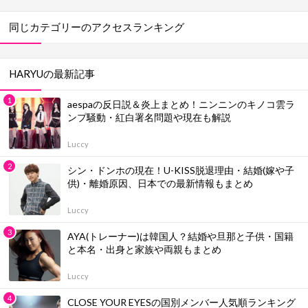
も紹介
同じカテゴリーのアクセスランキング
HARYUの最新記事
aespaの反日説＆炎上まとめ！ニンニンのキノコ雲ラ
ンプ騒動・紅白署名問題や現在も解説
Luccy
シン・ドンホの現在！U-KISS脱退理由・結婚(嫁や子
供)・離婚原因、日本での最新情報もまとめ
Luccy
AYA(トレーナー)は韓国人？結婚や旦那と子供・国籍
と本名・出身と家族や両親もまとめ
Luccy
CLOSE YOUR EYESの国別メンバー人気順ランキング