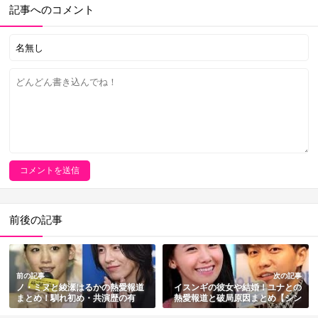
記事へのコメント
前後の記事
前の記事
次の記事
ノ・ミヌと綾瀬はるかの熱愛報道
イスンギの彼女や結婚！ユナとの
まとめ！馴れ初め・共演歴の有
熱愛報道と破局原因まとめ【シン
無・結婚の噂や東京五輪との関係
デレラデートの2人】