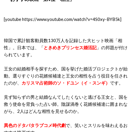
[youtube https://www.youtube.com/watch?v=4S0xy-BYB5k]
韓国で累計観客動員数130万人を記録した大ヒット映画「相
性」。日本では、「
ときめきプリンセス婚活記
」の邦題が付け
られています。
王女の結婚相手を探すため、国を挙げた婚活プロジェクトが始
動。選りすぐりの花婿候補達と王女の相性を占う役目を任され
たのが、
カリスマ占術師のソ・ドユン（イ・スンギ）
です。
見ず知らずの男と結婚なんてしたくないと逃げる王女と、国を
救う使命を背負った占い師。陰謀渦巻く花婿候補達に囲まれな
がら、2人はどんな相性を見せるのか。
異色のドタバタラブコメ時代劇
で、笑いとスリルを味わえるお