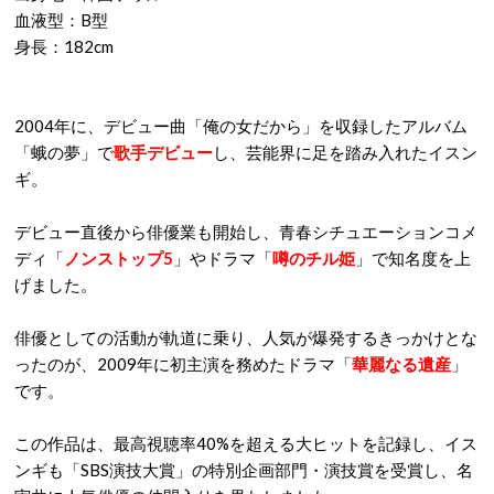
血液型：B型
身長：182cm
2004年に、デビュー曲「俺の女だから」を収録したアルバム
「蛾の夢」で
歌手デビュー
し、芸能界に足を踏み入れたイスン
ギ。
デビュー直後から俳優業も開始し、青春シチュエーションコメ
ディ「
ノンストップ5
」やドラマ「
噂のチル姫
」で知名度を上
げました。
俳優としての活動が軌道に乗り、人気が爆発するきっかけとな
ったのが、2009年に初主演を務めたドラマ「
華麗なる遺産
」
です。
この作品は、最高視聴率40%を超える大ヒットを記録し、イス
ンギも「SBS演技大賞」の特別企画部門・演技賞を受賞し、名