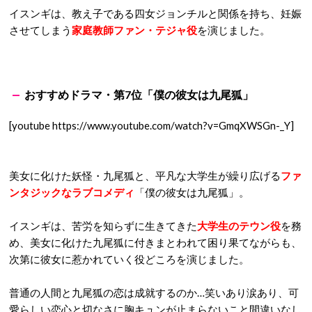
イスンギは、教え子である四女ジョンチルと関係を持ち、妊娠
させてしまう
家庭教師ファン・テジャ役
を演じました。
おすすめドラマ・第7位「僕の彼女は九尾狐」
[youtube https://www.youtube.com/watch?v=GmqXWSGn-_Y]
美女に化けた妖怪・九尾狐と、平凡な大学生が繰り広げる
ファ
ンタジックなラブコメディ
「僕の彼女は九尾狐」。
イスンギは、苦労を知らずに生きてきた
大学生のテウン役
を務
め、美女に化けた九尾狐に付きまとわれて困り果てながらも、
次第に彼女に惹かれていく役どころを演じました。
普通の人間と九尾狐の恋は成就するのか…笑いあり涙あり、可
愛らしい恋心と切なさに胸キュンが止まらないこと間違いなし