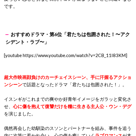
です。
おすすめドラマ・第6位「君たちは包囲された！〜アク
シデント・ラブ〜」
[youtube https://www.youtube.com/watch?v=2CB_11I83KM]
超大作映画顔負けのカーチェイスシーン、手に汗握るアクショ
ンシーン
で話題となったドラマ「君たちは包囲された！」。
イスンギがこれまでの爽やか好青年イメージをガラッと変化さ
せ、
心に傷を抱えて復讐だけを糧に生きる主人公・ウン・デグ
を演じました。
偶然再会した幼馴染のスソンとパートナーを組み、事件を追う
内に次第に惹かれ合い、心の傷を癒していく
ラブロマンス
が本