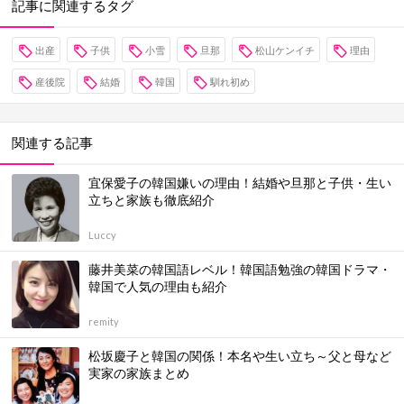
記事に関連するタグ
出産
子供
小雪
旦那
松山ケンイチ
理由
産後院
結婚
韓国
馴れ初め
関連する記事
宜保愛子の韓国嫌いの理由！結婚や旦那と子供・生い
立ちと家族も徹底紹介
Luccy
藤井美菜の韓国語レベル！韓国語勉強の韓国ドラマ・
韓国で人気の理由も紹介
remity
松坂慶子と韓国の関係！本名や生い立ち～父と母など
実家の家族まとめ