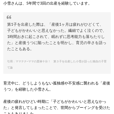
小雪さんは、5年間で3回の出産を経験しています。
第1子を出産した際は、「産後1ヶ月は疲れがひどくて、
子どもがかわいいと思えなかった。繊細でよく泣くので、
1時間おきに起こされて、眠れずに思考能力も落ちたりし
た」と産後うつに陥ったことを明かし、育児の辛さを語っ
たこともある。
引用：ママテナ~ママの貫禄十分！ 第３子を出産した小雪が語った独自の子育
て論
育児中に、どうしようもない孤独感や不安感に襲われる「産後
うつ」を経験した小雪さん。
産後の疲れがひどい時期に「子どもがかわいいと思えなかっ
た」と発言してしまったことで、世間からブーイングを受けた
こともありました。