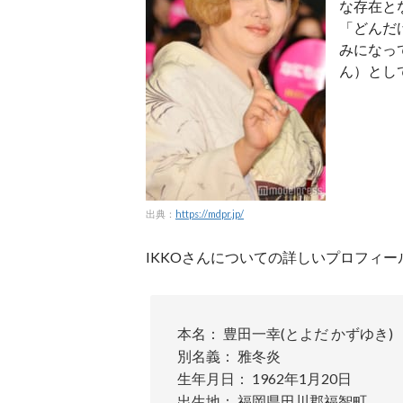
な存在と
「どんだ
みになっ
ん）とし
出典：
https://mdpr.jp/
IKKOさんについての詳しいプロフィー
本名： 豊田一幸(とよだ かずゆき)
別名義： 雅冬炎
生年月日： 1962年1月20日
出生地： 福岡県田川郡福智町