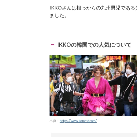
IKKOさんは根っからの九州男児であ
ました。
IKKOの韓国での人気について
出典：
https://www.konest.com/