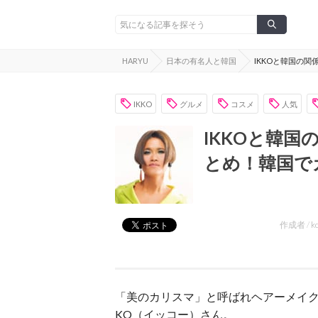
HARYU
日本の有名人と韓国
IKKOと韓国の
IKKO
グルメ
コスメ
人気
IKKOと韓
とめ！韓国で
作成者 /
k
「美のカリスマ」と呼ばれヘアーメイク
KO（イッコー）さん。