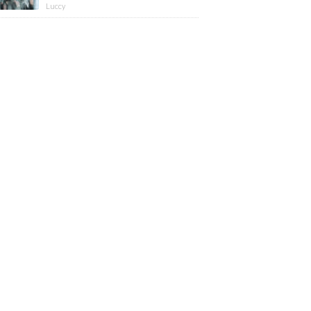
版】
Luccy