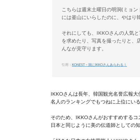
こちらは週末土曜日の明洞(ミョン
には釜山にいらしたのに、やはり
（中
それにしても、IKKOさんの人気
を求めたり、写真を撮ったりと、
んなが見守ります。
引用：
KONEST – 洞にIKKOさんあらわる！
IKKOさんは長年、韓国観光名誉広報
名人のランキングでもつねに上位にい
そのため、IKKOさんがおすすめする
日本と同じように美の伝道師としての