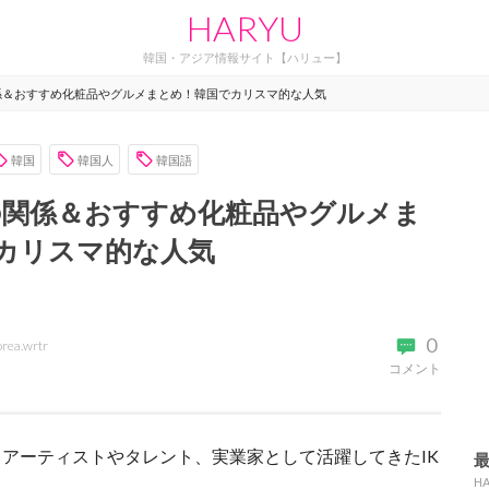
HARYU
韓国・アジア情報サイト【ハリュー】
関係＆おすすめ化粧品やグルメまとめ！韓国でカリスマ的な人気
韓国
韓国人
韓国語
国の関係＆おすすめ化粧品やグルメま
カリスマ的な人気
0
orea.wrtr
コメント
アーティストやタレント、実業家として活躍してきたIK
H