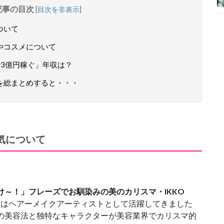
記事の目次
[
目次を非表示
]
ついて
やコスメについて
で3億円稼ぐ」年収は？
話を総まとめすると・・・
気について
け～！」フレーズでお馴染みの美のカリスマ・IKKO
さんはヘアーメイクアーティストとして活躍してきました
の美容法と独特なキャラクターが美容業界でカリスマ的