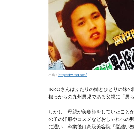
出典：
https://twitter.com/
IKKOさんはふたりの姉とひとりの妹
根っからの九州男児である父親に「男
しかし、母親が美容師をしていたことか
の子の洋服やコスメなどおしゃれへの
に通い、卒業後は高級美容院「髪結い