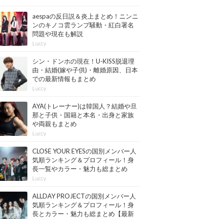
aespaの反日説＆炎上まとめ！ニンニ
ンのキノコ雲ランプ騒動・紅白署名
問題や現在も解説
Luccy
シン・ドンホの現在！U-KISS脱退理
由・結婚(嫁や子供)・離婚原因、日本
での最新情報もまとめ
Luccy
AYA(トレーナー)は韓国人？結婚や旦
那と子供・国籍と本名・出身と家族
や両親もまとめ
Luccy
CLOSE YOUR EYESの国別メンバー人
気順ランキング＆プロフィール！身
長一覧やカラー・魅力も総まとめ
【最新版】
Luccy
ALLDAY PROJECTの国別メンバー人
気順ランキング＆プロフィール！身
長とカラー・魅力も総まとめ【最新