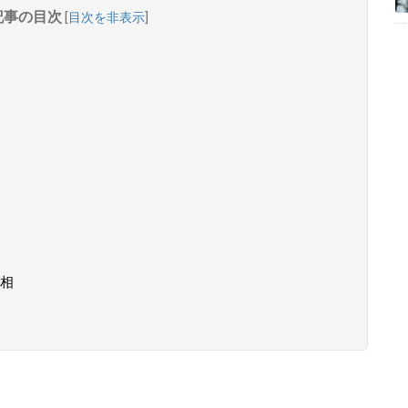
記事の目次
[
目次を非表示
]
相