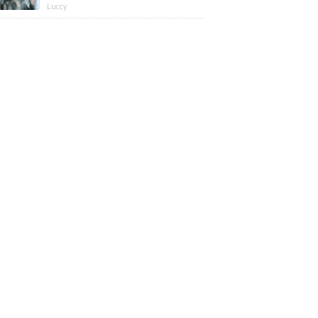
版】
Luccy