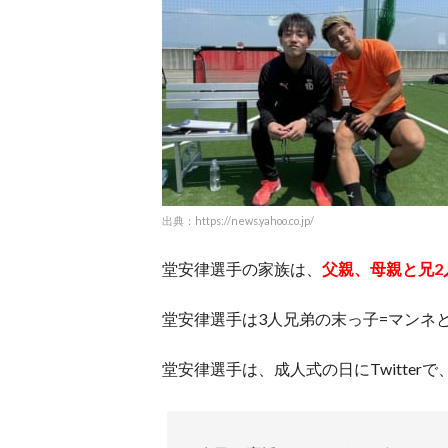
出典：https://news.yahoo.co.jp/
堂安律選手の家族は、
父親、母親と兄2
堂安律選手は3人兄弟の末っ子=マンネ
堂安律選手は、成人式の日にTwitte