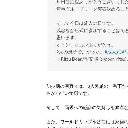
昨日は応援ありがとうございまし
無事グループリーグ突破決めるこ
そして今日は成人の日です。
残念ながら式に参加することはで
思います。
オトン、オカンありがとう。
2人の息子でよかった。
#成人式
#
— Ritsu Doan/堂安 律 (@doan_ritsu)
幼少期の写真では、3人兄弟の一番下だ
もかわいい笑顔です。
そして、両親への感謝の気持ちを素直
また、ワールドカップ本番前には家族の