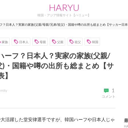
HARYU
韓国・アジア情報サイト【ハリュー】
フ？日本人？実家の家族(父親/母親/兄弟/祖父)・国籍や噂の出所も総まとめ【サッカー日
家族
日本人
母親
父親
祖父
韓国
ハーフ？日本人？実家の家族(父親/
祖父)・国籍や噂の出所も総まとめ【サ
表】
1
emity
コメント
で大活躍した堂安律選手ですが、韓国ハーフや日本人じゃ
H