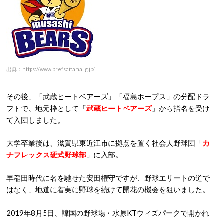
出典：https://www.pref.saitama.lg.jp/
その後、「武蔵ヒートベアーズ」「福島ホープス」の分配ドラ
フトで、地元枠として「
武蔵ヒートベアーズ
」から指名を受け
て入団しました。
大学卒業後は、滋賀県東近江市に拠点を置く社会人野球団「
カ
ナフレックス硬式野球部
」に入部。
早稲田時代に名を馳せた安田権守ですが、野球エリートの道で
はなく、地道に着実に野球を続けて開花の機会を狙いました。
2019年8月5日、韓国の野球場・水原KTウィズパークで開かれ