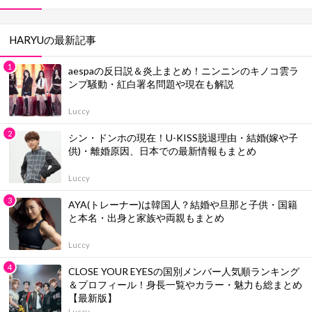
HARYUの最新記事
aespaの反日説＆炎上まとめ！ニンニンのキノコ雲ラ
ンプ騒動・紅白署名問題や現在も解説
Luccy
シン・ドンホの現在！U-KISS脱退理由・結婚(嫁や子
供)・離婚原因、日本での最新情報もまとめ
Luccy
AYA(トレーナー)は韓国人？結婚や旦那と子供・国籍
と本名・出身と家族や両親もまとめ
Luccy
CLOSE YOUR EYESの国別メンバー人気順ランキング
＆プロフィール！身長一覧やカラー・魅力も総まとめ
【最新版】
Luccy