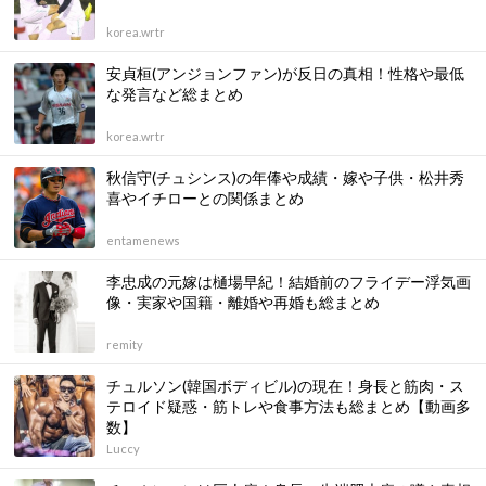
korea.wrtr
安貞桓(アンジョンファン)が反日の真相！性格や最低
な発言など総まとめ
korea.wrtr
秋信守(チュシンス)の年俸や成績・嫁や子供・松井秀
喜やイチローとの関係まとめ
entamenews
李忠成の元嫁は樋場早紀！結婚前のフライデー浮気画
像・実家や国籍・離婚や再婚も総まとめ
remity
チュルソン(韓国ボディビル)の現在！身長と筋肉・ス
テロイド疑惑・筋トレや食事方法も総まとめ【動画多
数】
Luccy