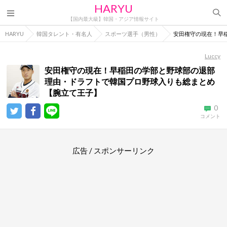
HARYU
【国内最大級】韓国・アジア情報サイト
HARYU
韓国タレント・有名人
スポーツ選手（男性）
安田権守の現在！早
Luccy
安田権守の現在！早稲田の学部と野球部の退部
理由・ドラフトで韓国プロ野球入りも総まとめ
【腕立て王子】
0
コメント
広告 / スポンサーリンク