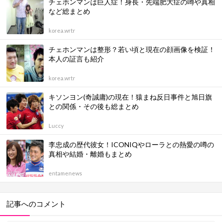
チェホンマンは巨人症！身長・先端肥大症の噂や真相
など総まとめ
korea.wrtr
チェホンマンは整形？若い頃と現在の顔画像を検証！
本人の証言も紹介
korea.wrtr
キソンヨン(奇誠庸)の現在！猿まね反日事件と旭日旗
との関係・その後も総まとめ
Luccy
李忠成の歴代彼女！ICONIQやローラとの熱愛の噂の
真相や結婚・離婚もまとめ
entamenews
記事へのコメント