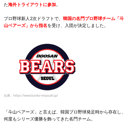
た
海外トライアウトに参加
。
プロ野球新人2次ドラフトで、
韓国の名門プロ野球チーム
「
斗
山ベアーズ」から指名
を受け、入団が決定しました。
出典：https://www.kanko-miyazaki.jp/
「斗山ベアーズ」と言えば、韓国プロ野球発足時から存在し、
何度もシリーズ優勝を飾ってきた名門チーム。