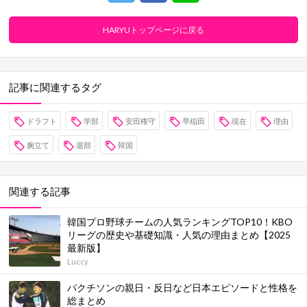
HARYUトップページに戻る
記事に関連するタグ
ドラフト
学部
安田権守
早稲田
現在
理由
腕立て
退部
韓国
関連する記事
韓国プロ野球チームの人気ランキングTOP10！KBO
リーグの歴史や基礎知識・人気の理由まとめ【2025
最新版】
Luccy
パクチソンの親日・反日など日本エピソードと性格を
総まとめ