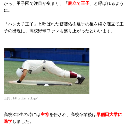
から、甲子園で注目が集まり、「
腕立て王子
」と呼ばれるよう
に。
「ハンカチ王子」と呼ばれた斎藤佑樹選手の後を継ぐ腕立て王
子の出現に、高校野球ファンも盛り上がったといいます。
出典：https://ameblo.jp/
高校3年生の時には
主将
を任され、高校卒業後は
早稲田大学に
進学
しました。