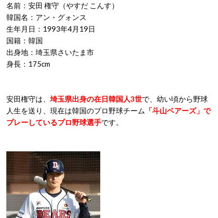
名前：安田 権守（やすだ こんす）
韓国名：アン・グォンス
生年月日：1993年4月19日
国籍：韓国
出身地：埼玉県さいたま市
身長：175cm
安田権守は、
埼玉県出身の在日韓国人3世
で、幼い頃から野球
人生を送り、現在は韓国のプロ野球チーム
「斗山ベアーズ」で
プレーしているプロ野球選手
です。