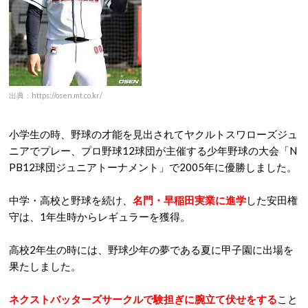
出典：https://osen.mt.co.kr/
小学生の時、野球の才能を見出されてヤクルトスワローズジュ
ニアでプレー、プロ野球12球団が主催する少年野球の大会「N
PB12球団ジュニアトーナメント」で2005年に優勝しました。
中学・高校と野球を続け、
名門・早稲田実業に進学
した安田権
守は、1年生時からレギュラーを獲得。
高校2年生の時には、野球少年の夢である夏に甲子園に出場を
果たしました。
ネクストバッターズサークルで験担ぎに腕立て伏せをする
こと