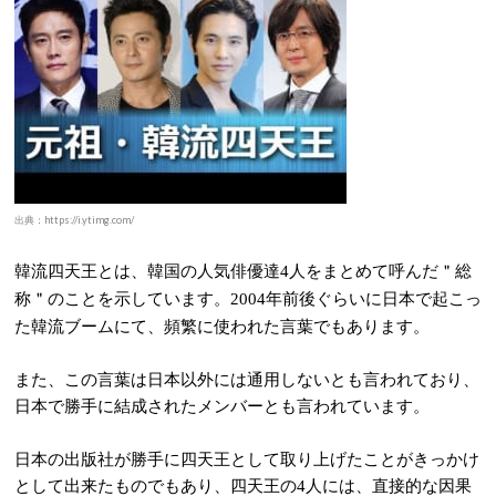
出典：https://i.ytimg.com/
韓流四天王とは、韓国の人気俳優達
人をまとめて呼んだ＂総
4
称＂のことを示しています。
年前後ぐらいに日本で起こっ
2004
た韓流ブームにて、頻繁に使われた言葉でもあります。
また、この言葉は日本以外には通用しないとも言われており、
日本で勝手に結成されたメンバーとも言われています。
日本の出版社が勝手に四天王として取り上げたことがきっかけ
として出来たものでもあり、四天王の
人には、直接的な因果
4