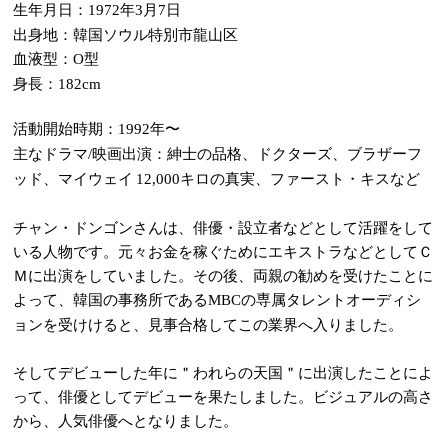
生年月日：
年
月
日
1972
3
7
出身地：韓国ソウル特別市龍山区
血液型：
型
O
身長：
182cm
活動開始時期：
年〜
1992
主なドラマ
映画出演：紳士の品格、ドクターズ、ブラザーフ
/
ッド、マイウェイ
キロの真実、ファースト・キスなど
12,000
チャン・ドンゴンさんは、俳優・設立者などとして活躍をして
いる人物です。元々お金を稼ぐためにエキストラなどとしてＣ
Ｍに出演をしていました。その後、両親の勧めを受けたことに
よって、韓国の事務所である
の専属タレントオーディシ
MBC
ョンを受けけると、見事合格してこの業界へ入りました。
そしてデビューした年に＂われらの天国＂に出演したことによ
って、俳優としてデビューを果たしました。ビジュアルの高さ
から、人気俳優へとなりました。