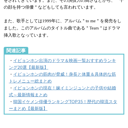
をされてきています。また、その演技力の高さなどから、＂千
の顔を持つ俳優＂などもしても言われています。
また、歌手としては
年に、アルバム＂
＂を発売をし
1999
to me
ました。このアルバムのタイトル曲である＂
＂はドラマ
Tears
挿入歌となっています。
関連記事
・
イビョンホン出演のドラマ＆映画一覧おすすめランキ
ング20選【最新版】
・
イビョンホンの筋肉が脅威！身長と体重＆具体的な筋
トレメニュー総まとめ
・
イビョンホンの現在！嫁イミンジュンとの子供や結婚
式～最新情報まとめ
・
韓国イケメン俳優ランキングTOP35！歴代の韓流スタ
ーまとめ【最新版】