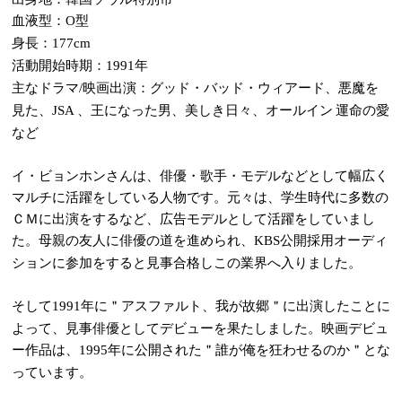
血液型：
型
O
身長：
177cm
活動開始時期：
年
1991
主なドラマ
映画出演：グッド・バッド・ウィアード、悪魔を
/
見た、
、王になった男、美しき日々、オールイン 運命の愛
JSA
など
イ・ビョンホンさんは、俳優・歌手・モデルなどとして幅広く
マルチに活躍をしている人物です。元々は、学生時代に多数の
ＣＭに出演をするなど、広告モデルとして活躍をしていまし
た。母親の友人に俳優の道を進められ、
公開採用オーディ
KBS
ションに参加をすると見事合格しこの業界へ入りました。
そして
年に＂アスファルト、我が故郷＂に出演したことに
1991
よって、見事俳優としてデビューを果たしました。映画デビュ
ー作品は、
年に公開された＂誰が俺を狂わせるのか＂とな
1995
っています。