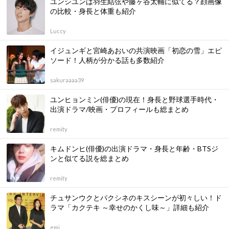
ユンシユンは羽生結弦や藤ヶ谷太輔に似てる？顔画像
の比較・身長と体重も紹介
Luccy
イジュンギと宮崎あおいの共演映画「初恋の雪」エピ
ソード！人柄が分かる話も多数紹介
sakuraaaa39
ユンヒョンミン(俳優)の現在！身長と野球選手時代・
出演ドラマ/映画・プロフィールも総まとめ
remity
キムドンヒ(俳優)の出演ドラマ・身長と年齢・BTSジ
ンと似てる説を総まとめ
remity
チュサンウクとパクシネのキスシーンが初々しい！ド
ラマ「カクテキ ～幸せのかくし味～」詳細も紹介
emi