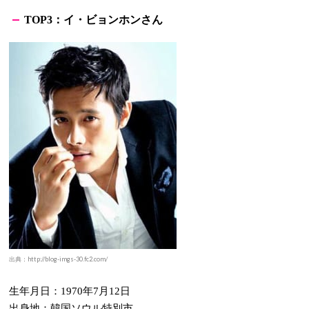
：イ・ビョンホンさん
TOP
3
出典：http://blog-imgs-30.fc2.com/
生年月日：
年
月
日
1970
7
12
出身地：韓国ソウル特別市