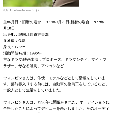
出典：http://www.koreanartist.jp/
生年月日：旧暦の場合…
年
月
日
新暦の場合…
年
1977
9
29
/
1977
11
月
日
10
出身地：韓国江原道旌善郡
血液型：
型
O
身長：
178cm
活動開始時期：
年
1996
主なドラマ
映画出演：プロポーズ、ドラマシティ、マイ・ブ
/
ラザー、母なる証明、アジョシなど
ウォンビンさんは、俳優・モデルなどとして活躍をしていま
す。芸能界入りする前には、自動車の整備工をしているなど、
一般人として生活をしていました。
ウォンビンさんは、
年に開催をされた、オーディションに
1996
合格したことによってデビューを果たしました。そのオーディ