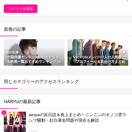
前後の記事
前の記事
次の記事
中国俳優ヤンヤン(楊洋)のドラマ
VICTONメンバー7人の人気順と
＆映画一覧おすすめランキング10
プロフィール＆見分け方まとめ
選【2025最新版】
【2025最新版】
同じカテゴリーのアクセスランキング
HARYUの最新記事
aespaの反日説＆炎上まとめ！ニンニンのキノコ雲ラ
ンプ騒動・紅白署名問題や現在も解説
Luccy