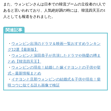
また、ウォンビンさんは日本での韓流ブームの立役者の
人で
1
あると言いわれており、人気絶好調の時には、韓流四天王の
1
人としても報道をされました。
関連記事
・
ウォンビン出演のドラマ＆映画一覧おすすめランキン
グ12選【最新版】
・
ウォンビンと深田恭子が共演したドラマや熱愛の噂ま
とめ【韓流四天王】
・
ウォンビンの現在！結婚した嫁イナヨンとの子供や挙
式～最新情報まとめ
・
イナヨンと旦那ウォンビンの結婚式＆子供や現在！柴
咲コウに似てる説も画像で検証