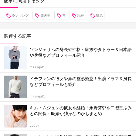
記事に関連するタグ
ランキング
四天王
昔
現在
韓流
関連する記事
ソンジェリムの身長や性格～家族やタトゥー＆日本語
や兵役などプロフィール紹介
massqat1
イテファンの彼女や鼻の整形疑惑！出演ドラマ＆身長
などプロフィールも紹介
massqat1
キム・ムジュンの彼女や結婚！永野芽郁や二階堂ふみ
との関係・既婚か独身なのかもまとめ
Luccy