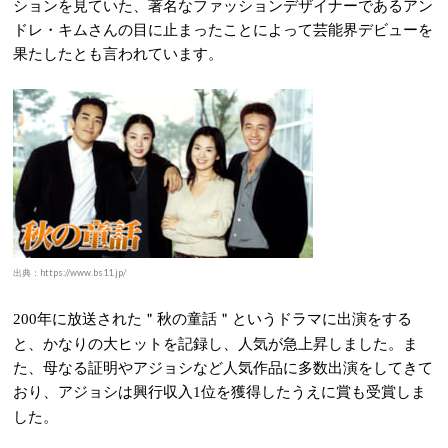
ションを見ていた、著名なファッションデザイナーであるアン
ドレ・キムさんの目に止まったことによって芸能界デビューを
果たしたとも言われています。
出典：https://www.bs11.jp/
年に放送された＂秋の童話＂というドラマに出演をする
200
と、かなりの大ヒットを記録し、人気が急上昇しました。ま
た、母なる証明やアジョシなど人気作品に多数出演をしてきて
おり、アジョシは興行収入
位を獲得したうえに賞も受賞しま
1
した。