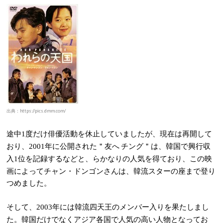
出典：https://pics.dmm.com/
途中
度だけ俳優活動を休止していましたが、現在は再開して
1
おり、
年に公開された＂友へ チング＂は、韓国で興行収
2001
入
位を記録するなどと、らかなりの人気を得ており、この映
1
画によってチャン・ドンゴンさんは、韓流スターの座まで登り
つめました。
そして、
年には韓流四天王のメンバー入りを果たしまし
2003
た。韓国だけでなくアジア各国で人気の高い人物となってお