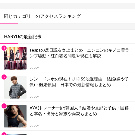
025最新版・動画付き】
25最新版】
同じカテゴリーのアクセスランキング
HARYUの最新記事
aespaの反日説＆炎上まとめ！ニンニンのキノコ雲ラ
ンプ騒動・紅白署名問題や現在も解説
Luccy
シン・ドンホの現在！U-KISS脱退理由・結婚(嫁や子
供)・離婚原因、日本での最新情報もまとめ
Luccy
AYA(トレーナー)は韓国人？結婚や旦那と子供・国籍
と本名・出身と家族や両親もまとめ
Luccy