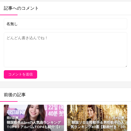
記事へのコメント
前後の記事
前の記事
次の記事
韓国歌手Aileeの人気曲ランキング
韓国ソロ女性歌手＆男性歌手の人
TOP8！アルバムTOP4も紹介【2
気ランキング40選【動画付き・20