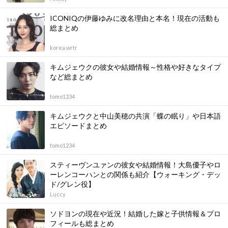
ICONIQの伊藤ゆみに改名理由と本名！現在の活動も
総まとめ
korea.wrtr
キムジェウクの彼女や結婚情報～性格や好きなタイプ
など総まとめ
tomo1234
キムジェウクと中山美穂の共演「蝶の眠り」や日本語
エピソードまとめ
tomo1234
スティーヴンユァンの彼女や結婚情報！大島優子やロ
ーレンコーハンとの関係も紹介【ウォーキング・デッ
ド/グレン役】
Luccy
ソドヨンの現在や近況！結婚した嫁と子供情報＆プロ
フィールも総まとめ