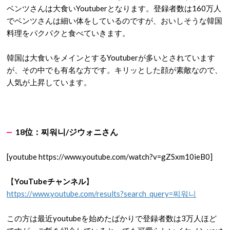
ベンツさんは大食いYoutuberとなります。登録者数は160万人
でベンツさんは細い体をしているのですが、おいしそうな韓国
料理をパクパクと食べていきます。
韓国は大食いをメインとするYoutuberが多いとされています
が、その中でも有名な方です。キリッとした顔が素敵なので、
人気が上昇しています。
18
位：
찌워니
/
ジウォニ
さん
[youtube https://www.youtube.com/watch?v=gZSxm10ieB0]
【
YouTubeチャンネル
】
https://www.youtube.com/results?search_query=찌워니
この方は最近youtubeを始めたばかりで登録者数は3万人ほど