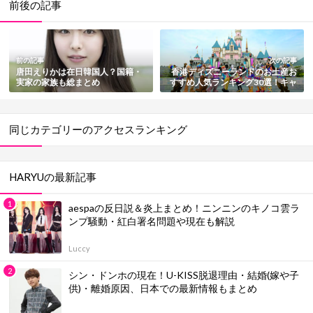
前後の記事
前の記事
次の記事
唐田えりかは在日韓国人？国籍・
香港ディズニーランドのお土産お
実家の家族も総まとめ
すすめ人気ランキング30選！キャ
ラグッズ・雑貨・お菓子・ファッ
ションを一挙紹介【2025最新版】
同じカテゴリーのアクセスランキング
HARYUの最新記事
aespaの反日説＆炎上まとめ！ニンニンのキノコ雲ラ
ンプ騒動・紅白署名問題や現在も解説
Luccy
シン・ドンホの現在！U-KISS脱退理由・結婚(嫁や子
供)・離婚原因、日本での最新情報もまとめ