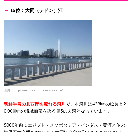
15位：大同（テドン）江
出典：https://media-cdn.tripadvisor.com/
朝鮮半島の北西部を流れる河川
で、本河川は439kmの延長と2
0,000kmの流域面積を誇る第5の大河となっています。
5000年前にエジプト・メソポタミア・インダス・黄河と並ぶ