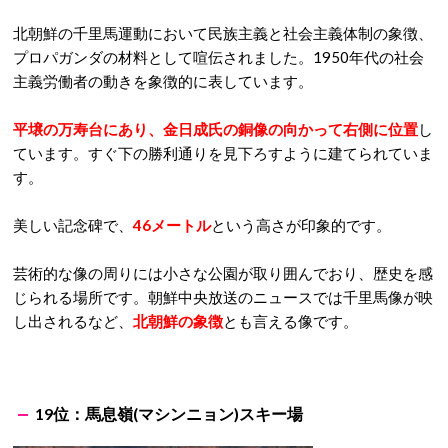
北朝鮮の千里馬運動において民族主義と社会主義体制の象徴、
プロパガンダの材料として喧伝されました。1950年代の社会
主義労働者の動きを象徴的に表しています。
平壌の万寿台にあり、金日成氏の銅像の向かって右側に位置
し
ています。すぐ下の勝利通りを見下ろすように建てられていま
す。
美しい記念碑で、
46メートル
という高さが印象的です。
芸術的な像の周りには小さな公園が取り囲んでおり、歴史を感
じられる場所です。朝鮮中央放送のニュースでは千里馬像が映
し出されるなど、
北朝鮮の象徴
とも言える像です。
19位：馬息嶺(マシンニョン)スキー場