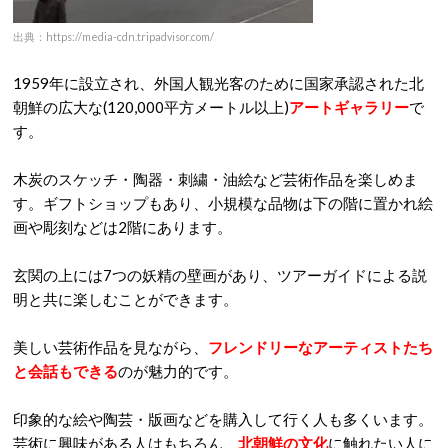
出典：https://media-cdn.tripadvisor.com/
1959年に設立され、外国人観光客のために国家承認された北
朝鮮の広大な(120,000平方メートル以上)
アートギャラリー
で
す。
木炭のスケッチ・陶器・刺繍・油絵など芸術作品を楽しめま
す。ギフトショップもあり、小規模な品物は下の階に置かれ絵
画や彫刻などは2階にあります。
玄関の上には7つの妖精の壁画があり、ツアーガイドによる説
明と共に楽しむことができます。
美しい芸術作品を見ながら、
フレンドリーなアーティストたち
と会話もできる
のが魅力的です。
印象的な絵や陶芸・版画などを購入して行く人も多くいます。
芸術に興味がある人はもちろん、
北朝鮮の文化
に触れたい人に