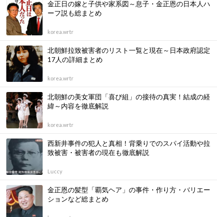
金正日の嫁と子供や家系図～息子・金正恩の日本人ハ
ーフ説も総まとめ
korea.wrtr
北朝鮮拉致被害者のリスト一覧と現在～日本政府認定
17人の詳細まとめ
korea.wrtr
北朝鮮の美女軍団「喜び組」の接待の真実！結成の経
緯～内容を徹底解説
korea.wrtr
西新井事件の犯人と真相！背乗りでのスパイ活動や拉
致被害・被害者の現在も徹底解説
Luccy
金正恩の髪型「覇気ヘア」の事件・作り方・バリエー
ションなど総まとめ