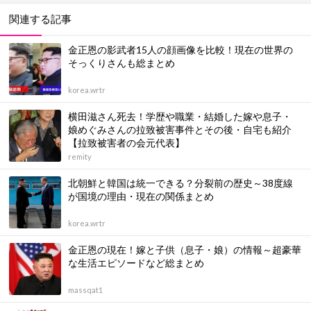
関連する記事
金正恩の影武者15人の顔画像を比較！現在の世界の
そっくりさんも総まとめ
korea.wrtr
横田滋さん死去！学歴や職業・結婚した嫁や息子・
娘めぐみさんの拉致被害事件とその後・自宅も紹介
【拉致被害者の会元代表】
remity
北朝鮮と韓国は統一できる？分裂前の歴史～38度線
が国境の理由・現在の関係まとめ
korea.wrtr
金正恩の現在！嫁と子供（息子・娘）の情報～超豪華
な生活エピソードなど総まとめ
massqat1