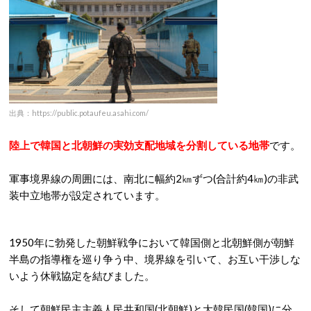
出典：https://public.potaufeu.asahi.com/
陸上で韓国と北朝鮮の実効支配地域を分割している地帯
です。
軍事境界線の周囲には、南北に幅約2㎞ずつ(合計約4㎞)の非武
装中立地帯が設定されています。
1950年に勃発した朝鮮戦争において韓国側と北朝鮮側が朝鮮
半島の指導権を巡り争う中、境界線を引いて、お互い干渉しな
いよう休戦協定を結びました。
そして朝鮮民主主義人民共和国(北朝鮮)と大韓民国(韓国)に分