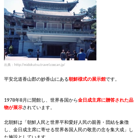
出典：http://midokutsu.travel.coocan.jp/
平安北道香山郡の妙香山にある
朝鮮様式の展示館
です。
1978年8月に開館し、世界各国から
金日成主席に贈答された品
物が展示
されています。
北朝鮮は「朝鮮人民と世界平和愛好人民の親善・団結を象徴
し、金日成主席に寄せる世界各国人民の敬意の念を集大成」し
た施設としています。