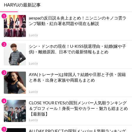
HARYUの最新記事
aespaの反日説＆炎上まとめ！ニンニンのキノコ雲ラ
ンプ騒動・紅白署名問題や現在も解説
Luccy
シン・ドンホの現在！U-KISS脱退理由・結婚(嫁や子
供)・離婚原因、日本での最新情報もまとめ
Luccy
AYA(トレーナー)は韓国人？結婚や旦那と子供・国籍
と本名・出身と家族や両親もまとめ
Luccy
CLOSE YOUR EYESの国別メンバー人気順ランキング
＆プロフィール！身長一覧やカラー・魅力も総まとめ
【最新版】
Luccy
ALLDAY PROJECTの国別メンバー人気順ランキング