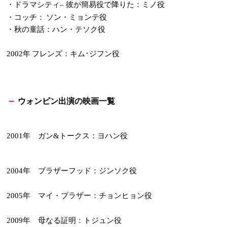
・ドラマシティ
彼が簡易役で降りた：ミノ役
–
・コッチ： ソン・ミョンテ役
・秋の童話：ハン・テソク役
年 フレンズ：キム･ジフン役
2002
ウォンビン
出演の映画一覧
年 ガン
トークス：ヨハン役
2001
&
年 ブラザーフッド：ジンソク役
2004
年 マイ・ブラザー：チョンヒョン役
2005
年 母なる証明：トジュン役
2009