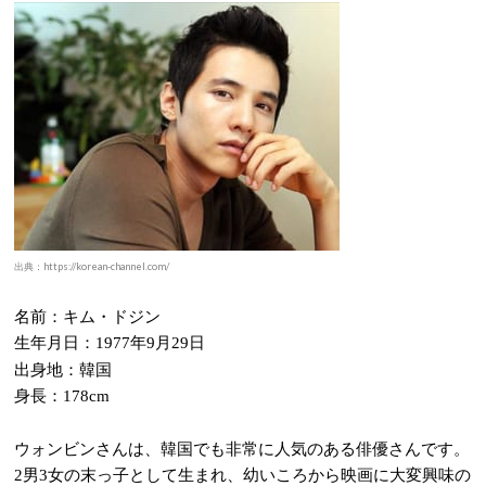
出典：https://korean-channel.com/
名前：キム・ドジン
生年月日：
年
月
日
1977
9
29
出身地：韓国
身長：
178cm
ウォンビンさんは、韓国でも非常に人気のある俳優さんです。
男
女の末っ子として生まれ、幼いころから映画に大変興味の
2
3