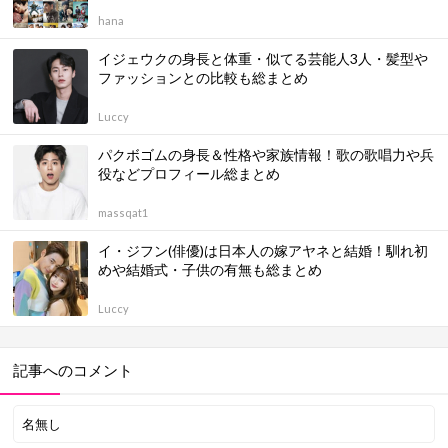
hana
イジェウクの身長と体重・似てる芸能人3人・髪型や
ファッションとの比較も総まとめ
Luccy
パクボゴムの身長＆性格や家族情報！歌の歌唱力や兵
役などプロフィール総まとめ
massqat1
イ・ジフン(俳優)は日本人の嫁アヤネと結婚！馴れ初
めや結婚式・子供の有無も総まとめ
Luccy
記事へのコメント