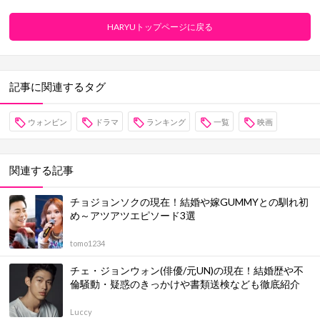
HARYUトップページに戻る
記事に関連するタグ
ウォンビン
ドラマ
ランキング
一覧
映画
関連する記事
チョジョンソクの現在！結婚や嫁GUMMYとの馴れ初
め～アツアツエピソード3選
tomo1234
チェ・ジョンウォン(俳優/元UN)の現在！結婚歴や不
倫騒動・疑惑のきっかけや書類送検なども徹底紹介
Luccy