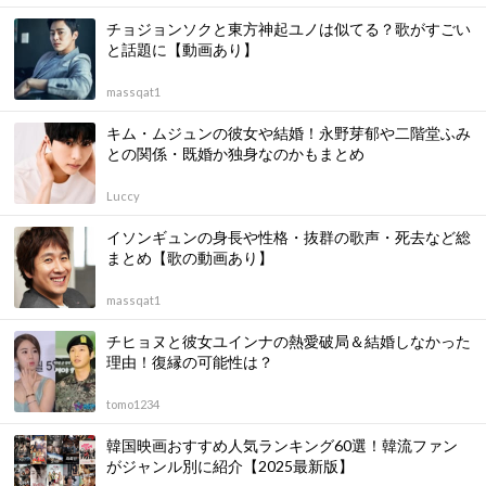
チョジョンソクと東方神起ユノは似てる？歌がすごい
と話題に【動画あり】
massqat1
キム・ムジュンの彼女や結婚！永野芽郁や二階堂ふみ
との関係・既婚か独身なのかもまとめ
Luccy
イソンギュンの身長や性格・抜群の歌声・死去など総
まとめ【歌の動画あり】
massqat1
チヒョヌと彼女ユインナの熱愛破局＆結婚しなかった
理由！復縁の可能性は？
tomo1234
韓国映画おすすめ人気ランキング60選！韓流ファン
がジャンル別に紹介【2025最新版】