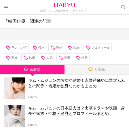
HARYU
韓国・アジア情報サイト【ハリュー】
「韓国俳優」関連の記事
ランキング
韓国
身長
現在
プロフィール
家族
結婚
人気
整形
性格
新着順
人気順
キム・ムジュンの彼女や結婚！永野芽郁や二階堂ふみ
との関係・既婚か独身なのかもまとめ
Luccy
キム・ムジュンの日本語力は？出演ドラマや映画・身
長や家族・性格・経歴とプロフィールまとめ
Luccy