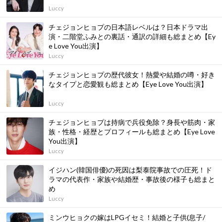
Luccy
チェジョンヒョプの日本語レベルは？日本ドラマ出
演・二階堂ふみとの裏話・通訳の詳細も総まとめ【Ey
e Love You出演】
Luccy
チェジョンヒョプの歴代彼女！熱愛や結婚の噂・好き
なタイプと恋愛観も総まとめ【Eye Love You出演】
Luccy
チェジョンヒョプは持病で兵役免除？身長や筋肉・家
族・性格・経歴とプロフィールも総まとめ【Eye Love
You出演】
Luccy
イジハン(韓国俳優)の死因は梨泰院事故での圧死！ド
ラマの代表作・家族や結婚歴・事故後の様子も総まと
め
Luccy
ミンウヒョクの嫁はLPGイセミ！結婚と子供(息子/