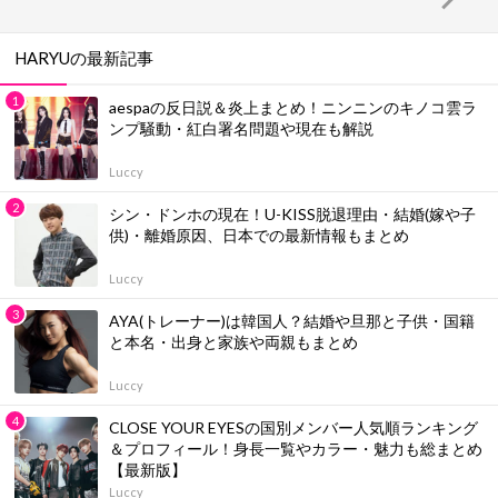
HARYUの最新記事
aespaの反日説＆炎上まとめ！ニンニンのキノコ雲ラ
ンプ騒動・紅白署名問題や現在も解説
Luccy
シン・ドンホの現在！U-KISS脱退理由・結婚(嫁や子
供)・離婚原因、日本での最新情報もまとめ
Luccy
AYA(トレーナー)は韓国人？結婚や旦那と子供・国籍
と本名・出身と家族や両親もまとめ
Luccy
CLOSE YOUR EYESの国別メンバー人気順ランキング
＆プロフィール！身長一覧やカラー・魅力も総まとめ
【最新版】
Luccy