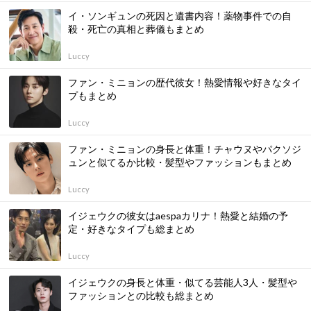
イ・ソンギュンの死因と遺書内容！薬物事件での自
殺・死亡の真相と葬儀もまとめ
Luccy
ファン・ミニョンの歴代彼女！熱愛情報や好きなタイ
プもまとめ
Luccy
ファン・ミニョンの身長と体重！チャウヌやパクソジ
ュンと似てるか比較・髪型やファッションもまとめ
Luccy
イジェウクの彼女はaespaカリナ！熱愛と結婚の予
定・好きなタイプも総まとめ
Luccy
イジェウクの身長と体重・似てる芸能人3人・髪型や
ファッションとの比較も総まとめ