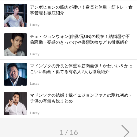
アンボヒョンの筋肉が凄い！身長と体重・筋トレ・食
事管理も徹底紹介
Luccy
チェ・ジョンウォン(俳優/元UN)の現在！結婚歴や不
倫騒動・疑惑のきっかけや書類送検なども徹底紹介
Luccy
マドンソクの身長と体重や筋肉画像！かわいい＆かっ
こいい動画・似てる有名人2人も徹底紹介
Luccy
マドンソクの結婚！嫁イェジョンファとの馴れ初め・
子供の有無も総まとめ
Luccy
1 / 16