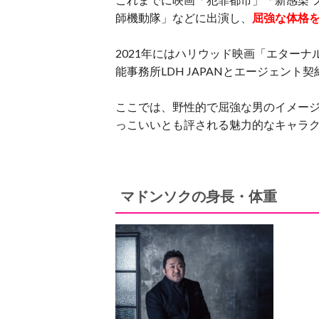
師機動隊」などに出演し、
屈強な体格
2021年にはハリウッド映画「エター
能事務所LDH JAPANとエージェン
ここでは、野性的で屈強な男のイメー
っこいいとも評される魅力的なキャラ
マドンソクの身長・体重