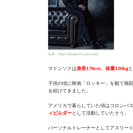
出典：https://jmagazine.joins.com/
マドンソクは
身長178cm、体重100kg
と
子供の頃に映画「ロッキー」を観て格闘
を続けてきました。
アメリカで暮らしていた頃はコロンバ
ィビルダー
として活動していたそう。
パーソナルトレーナーとしてアスリー