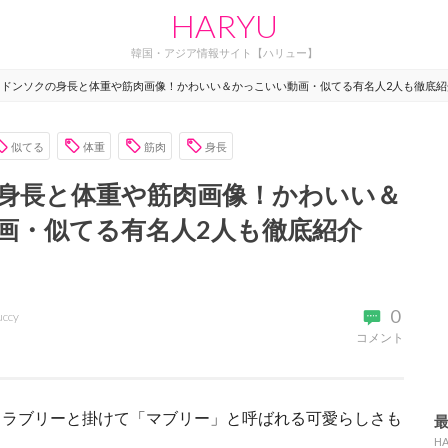
HARYU
韓国・アジア情報サイト【ハリュー】
マドンソクの身長と体重や筋肉画像！かわいい＆かっこいい動画・似てる有名人2人も徹底紹
似てる
体重
筋肉
身長
身長と体重や筋肉画像！かわいい＆
画・似てる有名人2人も徹底紹介
0
uccy
コメント
、ラブリーと掛けて「マブリー」と呼ばれる可愛らしさも
。
H