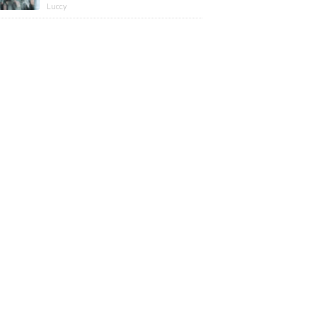
版】
Luccy