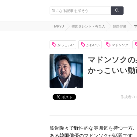
HARYU
韓国タレント・有名人
韓国俳優
かっこいい
かわいい
マドンソク
マドンソクの
かっこいい動
作成者 /
L
筋骨隆々で野性的な雰囲気を持つ一方
ある韓国俳優のマドンソクが話題です