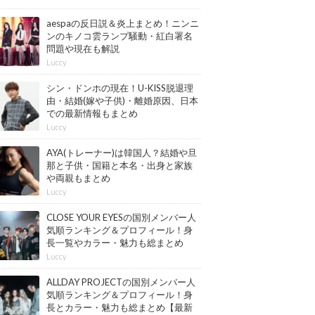
aespaの反日説＆炎上まとめ！ニンニ
ンのキノコ雲ランプ騒動・紅白署名
問題や現在も解説
Luccy
シン・ドンホの現在！U-KISS脱退理
由・結婚(嫁や子供)・離婚原因、日本
での最新情報もまとめ
Luccy
AYA(トレーナー)は韓国人？結婚や旦
那と子供・国籍と本名・出身と家族
や両親もまとめ
Luccy
CLOSE YOUR EYESの国別メンバー人
気順ランキング＆プロフィール！身
長一覧やカラー・魅力も総まとめ
【最新版】
Luccy
ALLDAY PROJECTの国別メンバー人
気順ランキング＆プロフィール！身
長とカラー・魅力も総まとめ【最新