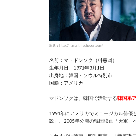
出典：http://m.monthly.chosun.com/
名前：マ・ドンソク（마동석）
生年月日：1971年3月1日
出身地：韓国・ソウル特別市
国籍：アメリカ
マドンソクは、韓国で活動する
韓国系
1994年にアメリカでミュージカル俳優
説」、2005年公開の韓国映画「天軍
これまでに映画「犯罪都市」「新感染 