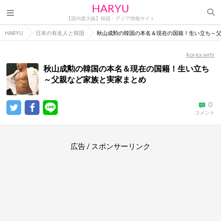
HARYU
【国内最大級】韓国・アジア情報サイト
HARYU
日本の有名人と韓国
秋山成勲の韓国の本名＆現在の国籍！生い立ち～
korea.wrtr
秋山成勲の韓国の本名＆現在の国籍！生い立ち
～父親など家族と実家まとめ
0
コメント
広告 / スポンサーリンク