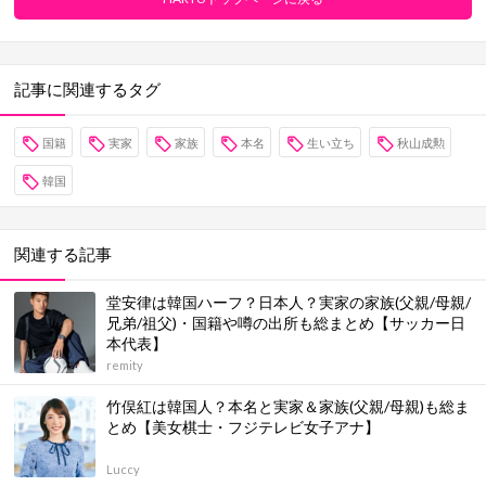
記事に関連するタグ
国籍
実家
家族
本名
生い立ち
秋山成勲
韓国
関連する記事
堂安律は韓国ハーフ？日本人？実家の家族(父親/母親/
兄弟/祖父)・国籍や噂の出所も総まとめ【サッカー日
本代表】
remity
竹俣紅は韓国人？本名と実家＆家族(父親/母親)も総ま
とめ【美女棋士・フジテレビ女子アナ】
Luccy