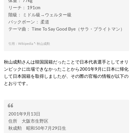
体重： 77kg
リーチ： 191cm
階級： ミドル級→ウェルター級
バックボーン： 柔道
テーマ曲： Time To Say Good Bye（サラ・ブライトマン）
引用：Wikipedia *- 秋山成勲
秋山成勲さんは韓国国籍だったことで日本代表選手としてオリ
ンピックに出場できなかったことから2001年9月に日本に帰化
して日本国籍を取得しましたが、その際の官報の情報が以下の
とおりです。
2001年9月13日
住所 大阪市生野区
秋成勲 昭和50年7月29日生