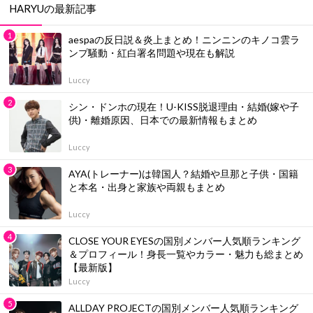
HARYUの最新記事
aespaの反日説＆炎上まとめ！ニンニンのキノコ雲ラ
ンプ騒動・紅白署名問題や現在も解説
Luccy
シン・ドンホの現在！U-KISS脱退理由・結婚(嫁や子
供)・離婚原因、日本での最新情報もまとめ
Luccy
AYA(トレーナー)は韓国人？結婚や旦那と子供・国籍
と本名・出身と家族や両親もまとめ
Luccy
CLOSE YOUR EYESの国別メンバー人気順ランキング
＆プロフィール！身長一覧やカラー・魅力も総まとめ
【最新版】
Luccy
ALLDAY PROJECTの国別メンバー人気順ランキング