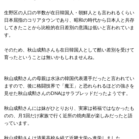
生野区の人口の半数が在日韓国人・朝鮮人とも言われるくらい
日本屈指のコリアタウンであり、昭和の時代から日本人と共存
してきたことから比較的在日差別の意識は低いと言われていま
す。
そのため、秋山成勲さんも在日韓国人として酷い差別を受けて
育ったということは無いかもしれませんね。
秋山成勲さんの母親は水泳の韓国代表選手だったと言われてい
ますので、後に格闘技界で「魔王」と恐れられるほどの強さを
見せた秋山成勲さんのDNAはサラブレッドだったようです。
秋山成勲さんには妹がひとりおり、実家は裕福ではなかったも
のの、月1回だけ家族で行く近所の焼肉屋が楽しみだったと語
っています。
秋山成勲さんは清風高校を経て近畿大学へ進学しました。