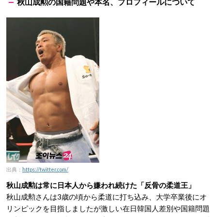
秋山成勲の国籍問題や本名、プロフィールについて
出典：
https://twitter.com/
秋山成勲は常に日本人から嫌われ続けた「反骨の柔道王」
秋山成勲さんは3歳の頃から柔道に打ち込み、大学卒業後にオ
リンピックを目指しましたが激しい在日韓国人差別や国籍問題