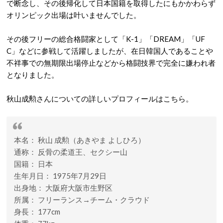
で断念し、その後帰化して日本国籍を取得したにもかかわらず
オリンピック出場は叶いませんでした。
その後フリーの総合格闘家として「K-1」「DREAM」「UF
C」などに参戦して活躍しましたが、在日韓国人であることや
不祥事での無期限出場停止などから格闘技界で完全に嫌われ者
となりました。
秋山成勲さんについての詳しいプロフィールはこちら。
本名： 秋山 成勲（あきやま よしひろ）
通称： 反骨の柔道王、セクシー山
国籍： 日本
生年月日： 1975年7月29日
出身地： 大阪府大阪市生野区
所属： フリーランス→チーム・クラウド
身長： 177cm