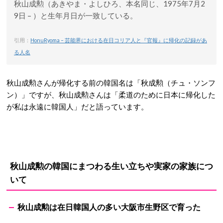
秋山成勲（あきやま・よしひろ、本名同じ、1975年7月2
9日 – ）と生年月日が一致している。
引用：
HonuRyoma – 芸能界における在日コリア人と『官報』に帰化の記録があ
る人名
秋山成勲さんが帰化する前の韓国名は「秋成勲（チュ・ソンフ
ン）」ですが、秋山成勲さんは「柔道のために日本に帰化した
が私は永遠に韓国人」だと語っています。
秋山成勲の韓国にまつわる生い立ちや実家の家族につ
いて
秋山成勲は在日韓国人の多い大阪市生野区で育った