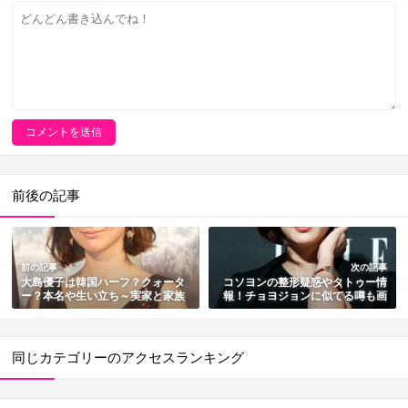
前後の記事
前の記事
次の記事
大島優子は韓国ハーフ？クォータ
コソヨンの整形疑惑やタトゥー情
ー？本名や生い立ち～実家と家族
報！チョヨジョンに似てる噂も画
まとめ
像で検証
同じカテゴリーのアクセスランキング