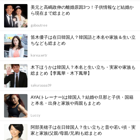
美元と高嶋政伸の離婚原因3つ！子供情報など結婚か
ら現在まで総まとめ
goboutree
笛木優子は在日韓国人？韓国語と本名や家族＆生い立
ちなども総まとめ
korea.wrtr
木下ほうかは韓国人？本名と生い立ち・実家や家族も
総まとめ【李鳳華・木下鳳華】
sakuraaaa39
AYA(トレーナー)は韓国人？結婚や旦那と子供・国籍
と本名・出身と家族や両親もまとめ
Luccy
阿部美穂子は在日韓国人？生い立ちと昔や若い頃・実
家と家族(父親/母親/兄弟)も総まとめ