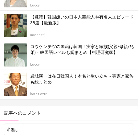
Luccy
【嫌韓】韓国嫌いの日本人芸能人や有名人エピソード
38選【最新版】
massqat1
コウケンテツの国籍は韓国！実家と家族(父親/母親/兄
弟)・韓国語レベルも総まとめ【料理研究家】
Luccy
岩城滉一は在日韓国人！本名と生い立ち～実家と家族
も総まとめ
korea.wrtr
記事へのコメント