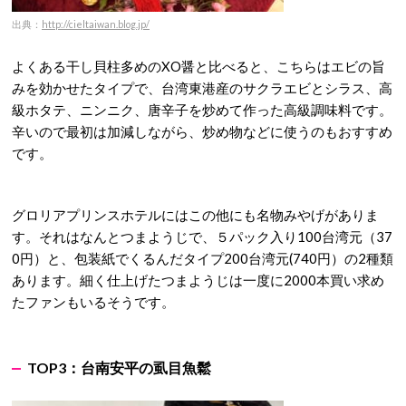
出典：
http://cieltaiwan.blog.jp/
よくある干し貝柱多めのXO醤と比べると、こちらはエビの旨
みを効かせたタイプで、台湾東港産のサクラエビとシラス、高
級ホタテ、ニンニク、唐辛子を炒めて作った高級調味料です。
辛いので最初は加減しながら、炒め物などに使うのもおすすめ
です。
グロリアプリンスホテルにはこの他にも名物みやげがありま
す。それはなんとつまようじで、５パック入り100台湾元（37
0円）と、包装紙でくるんだタイプ200台湾元(740円）の2種類
あります。細く仕上げたつまようじは一度に2000本買い求め
たファンもいるそうです。
TOP3：
台南安平の虱目魚鬆