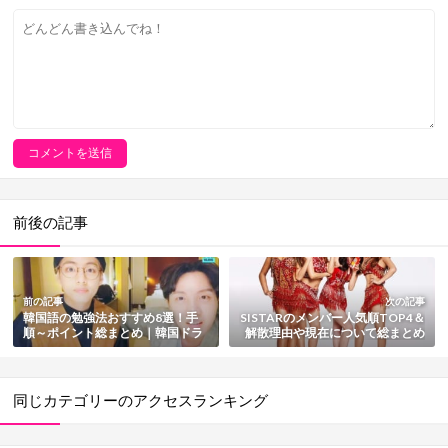
前後の記事
前の記事
次の記事
韓国語の勉強法おすすめ8選！手
SISTARのメンバー人気順TOP4＆
順～ポイント総まとめ｜韓国ドラ
解散理由や現在について総まとめ
マ・K-POPで楽しく勉強
【最新情報】
同じカテゴリーのアクセスランキング