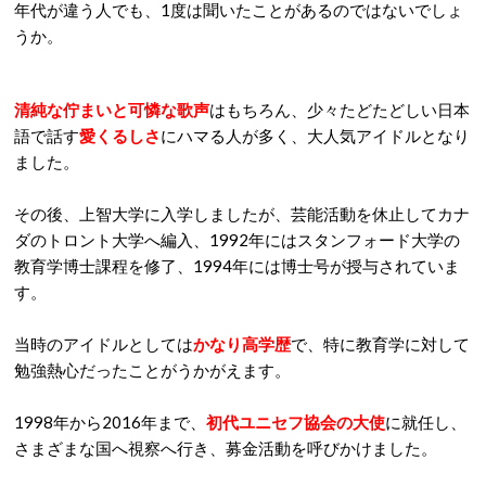
年代が違う人でも、1度は聞いたことがあるのではないでしょ
うか。
清純な佇まいと可憐な歌声
はもちろん、少々たどたどしい日本
語で話す
愛くるしさ
にハマる人が多く、大人気アイドルとなり
ました。
その後、上智大学に入学しましたが、芸能活動を休止してカナ
ダのトロント大学へ編入、1992年にはスタンフォード大学の
教育学博士課程を修了、1994年には博士号が授与されていま
す。
当時のアイドルとしては
かなり高学歴
で、特に教育学に対して
勉強熱心だったことがうかがえます。
1998年から2016年まで、
初代ユニセフ協会の大使
に就任し、
さまざまな国へ視察へ行き、募金活動を呼びかけました。