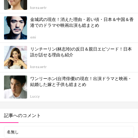
korea.wrtr
金城武の現在！消えた理由・若い頃・日本＆中国＆香
港でのドラマや映画出演も総まとめ
emi
リンチーリン(林志玲)の反日＆親日エピソード！日本
語が話せる理由も紹介
korea.wrtr
ワンリーホン(台湾俳優)の現在！出演ドラマと映画・
結婚した嫁と子供も総まとめ
Luccy
記事へのコメント