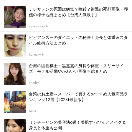
テレサテンの死因は病気？暗殺？衝撃の死顔画像・葬
儀の様子も総まとめ【台湾人気歌手】
sakuraaaa39
ビビアンスーのダイエットの秘訣！身長と体重＆スタ
イル維持方法まとめ
korea.wrtr
台湾の囲碁棋士・黒嘉嘉の身長や体重・スリーサイ
ズ！モデル活動やかわいい画像も総まとめ
remity
台湾のお土産～スーパーで買えるおすすめ人気商品ラ
ンキング12選【2025f最新版】
hana
リンチーリンの美容法6選！美肌すっぴんとメイク＆
身長と体重も公開