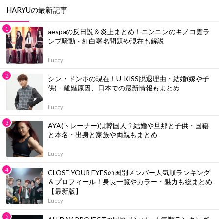
HARYUの最新記事
aespaの反日説＆炎上まとめ！ニンニンのキノコ雲ラ
ンプ騒動・紅白署名問題や現在も解説
Luccy
シン・ドンホの現在！U-KISS脱退理由・結婚(嫁や子
供)・離婚原因、日本での最新情報もまとめ
Luccy
AYA(トレーナー)は韓国人？結婚や旦那と子供・国籍
と本名・出身と家族や両親もまとめ
Luccy
CLOSE YOUR EYESの国別メンバー人気順ランキング
＆プロフィール！身長一覧やカラー・魅力も総まとめ
【最新版】
Luccy