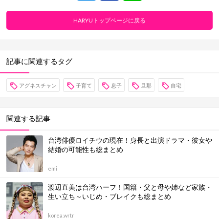
HARYUトップページに戻る
記事に関連するタグ
アグネスチャン
子育て
息子
旦那
自宅
関連する記事
台湾俳優ロイチウの現在！身長と出演ドラマ・彼女や
結婚の可能性も総まとめ
emi
渡辺直美は台湾ハーフ！国籍・父と母や姉など家族・
生い立ち～いじめ・ブレイクも総まとめ
korea.wrtr