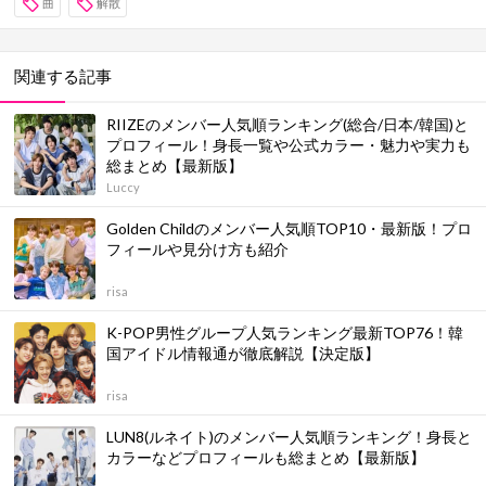
曲
解散
関連する記事
RIIZEのメンバー人気順ランキング(総合/日本/韓国)と
プロフィール！身長一覧や公式カラー・魅力や実力も
総まとめ【最新版】
Luccy
Golden Childのメンバー人気順TOP10・最新版！プロ
フィールや見分け方も紹介
risa
K-POP男性グループ人気ランキング最新TOP76！韓
国アイドル情報通が徹底解説【決定版】
risa
LUN8(ルネイト)のメンバー人気順ランキング！身長と
カラーなどプロフィールも総まとめ【最新版】