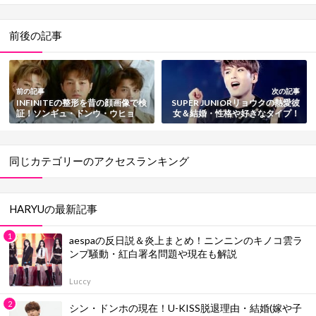
前後の記事
前の記事
次の記事
INFINITEの整形を昔の顔画像で検
SUPER JUNIORリョウクの熱愛彼
証！ソンギュ・ドンウ・ウヒョ
女＆結婚・性格や好きなタイプ！
ン・ソンヨル・エル・ソンジョン
改名エピソードも紹介
同じカテゴリーのアクセスランキング
HARYUの最新記事
aespaの反日説＆炎上まとめ！ニンニンのキノコ雲ラ
ンプ騒動・紅白署名問題や現在も解説
Luccy
シン・ドンホの現在！U-KISS脱退理由・結婚(嫁や子