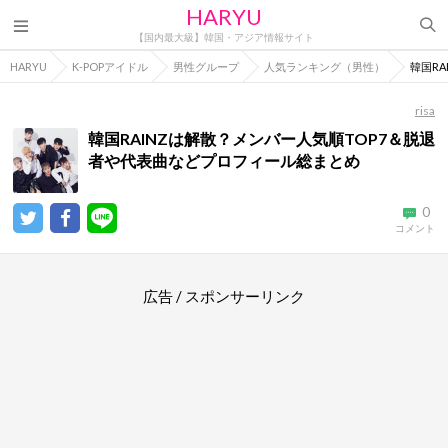
HARYU
【国内最大級】韓国・アジア情報サイト
HARYU
K-POPアイドル
男性グループ
人気ランキング（男性）
韓国R
risa
韓国RAINZは解散？メンバー人気順TOP7＆脱退
者や代表曲などプロフィール総まとめ
0
コメント
広告 / スポンサーリンク