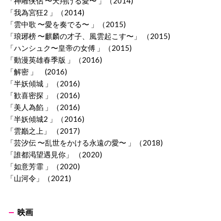
「神雕侠侶 〜天翔ける愛〜 」（2014)
「我為宮狂2 」（2014)
「雲中歌 〜愛を奏でる〜 」（2015)
「琅琊榜 〜麒麟の才子、風雲起こす〜」 （2015)
「ハンシュク〜皇帝の女傅 」（2015)
「動漫英雄春季版 」（2016)
「解密 」 (2016)
「半妖傾城 」（2016)
「歓喜密探 」（2016)
「美人為餡 」（2016)
「半妖傾城2 」（2016)
「雲巓之上」 （2017)
「芸汐伝 〜乱世をかける永遠の愛〜 」（2018)
「誰都渇望遇見你」 （2020)
「如意芳霏 」（2020)
「山河令」（2021)
映画