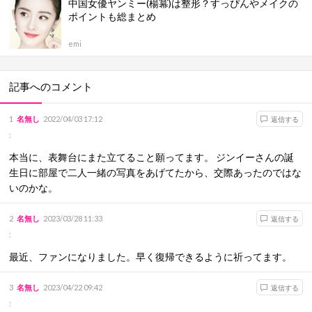
中国女優ヤンミー(楊冪)は整形？すっぴんやメイクの
ポイントも総まとめ
emi
記事へのコメント
1
名無し
2022/04/03 17:12
返信する
:
本当に、表舞台にまた立てること願ってます。 ジンイーさんの誕
生日に部屋で二人一緒の写真をあげてたから、交際あったのではな
いのかな。
2
名無し
2023/03/28 11:33
返信する
:
最近、ファンになりました。早く復帰できるように祈ってます。
3
名無し
2023/04/22 09:42
返信する
: