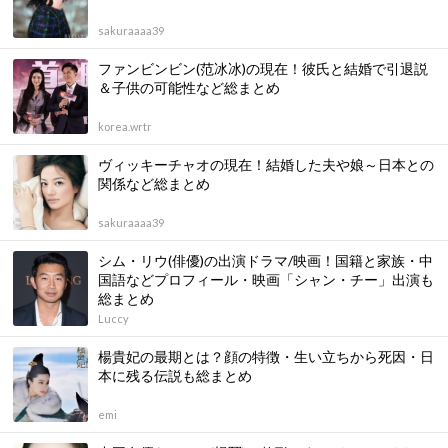
sakuraaaa39
ファンビンビン(范冰冰)の現在！彼氏と結婚で引退説
＆子供の可能性など総まとめ
korea.wrtr
ヴィッキーチャオの現在！結婚した夫や娘～日本との
関係など総まとめ
sakuraaaa39
シム・リウ(俳優)の出演ドラマ/映画！国籍と家族・中
国語などプロフィール・映画「シャン・チー」出演も
総まとめ
Luccy
楊貴妃の最期とは？顔の特徴・生い立ちから死因・日
本に残る伝説も総まとめ
emi