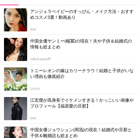
アンジェラベイビーのすっぴん・メイク方法・おすす
めコスメ3選！動画あり
emi
中国女優ヤンミー(楊冪)の現在！夫や子供＆結婚式の
情報も総まとめ
sakuraaaa39
トニーレオンの嫁はカリーナラウ！結婚と子供がいな
い理由も徹底紹介
Luccy
江宏傑が高身長でイケメンすぎる！かっこいい画像や
プロフィール【福原愛の旦那】
emi
中国女優ジョウシュン(周迅)の現在！結婚式や旦那と
子供＆離婚説も総まとめ