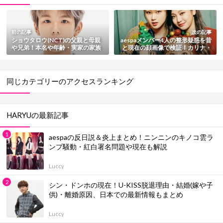
前の記事
次の記事
ショウタロウ(NCT)の父親と母親
aespaメンバー4人の整形疑惑を昔
や兄弟！本名や年齢・実家の家族
と現在の顔画像で検証！カリナ・
と生い立ちまとめ
ジゼル・ウィンター・ニンニン
【最新版】
同じカテゴリーのアクセスランキング
HARYUの最新記事
aespaの反日説＆炎上まとめ！ニンニンのキノコ雲ラ
ンプ騒動・紅白署名問題や現在も解説
Luccy
シン・ドンホの現在！U-KISS脱退理由・結婚(嫁や子
供)・離婚原因、日本での最新情報もまとめ
Luccy