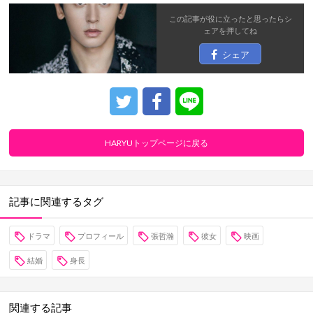
この記事が役に立ったと思ったら
シ
ェア
を押してね
シェア
HARYUトップページに戻る
記事に関連するタグ
ドラマ
プロフィール
張哲瀚
彼女
映画
結婚
身長
関連する記事