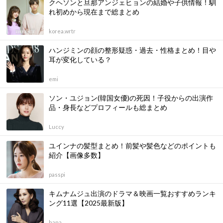
クヘソンと旦那アンジェヒョンの結婚や子供情報！馴
れ初めから現在まで総まとめ
korea.wrtr
ハンジミンの顔の整形疑惑・過去・性格まとめ！目や
耳が変化している？
emi
ソン・ユジョン(韓国女優)の死因！子役からの出演作
品・身長などプロフィールも総まとめ
Luccy
ユインナの髪型まとめ！前髪や髪色などのポイントも
紹介【画像多数】
passpi
キムナムジュ出演のドラマ＆映画一覧おすすめランキ
ング11選【2025最新版】
hana