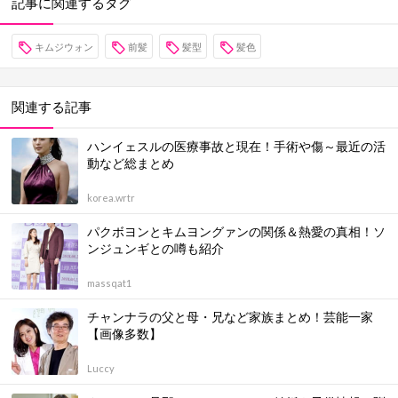
記事に関連するタグ
キムジウォン
前髪
髪型
髪色
関連する記事
ハンイェスルの医療事故と現在！手術や傷～最近の活
動など総まとめ
korea.wrtr
パクボヨンとキムヨングァンの関係＆熱愛の真相！ソ
ンジュンギとの噂も紹介
massqat1
チャンナラの父と母・兄など家族まとめ！芸能一家
【画像多数】
Luccy