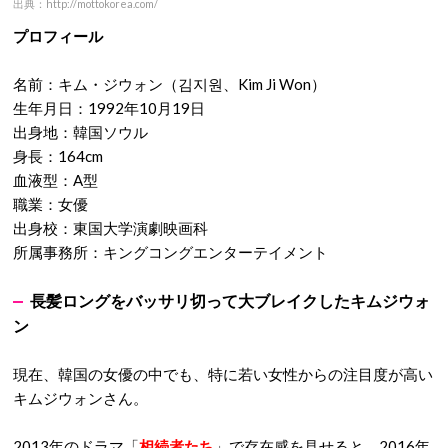
出典：http://mottokorea.com/
プロフィール
名前：キム・ジウォン（김지원、Kim Ji Won）
生年月日：1992年10月19日
出身地：韓国ソウル
身長：164cm
血液型：A型
職業：女優
出身校：東国大学演劇映画科
所属事務所：キングコングエンターテイメント
長髪ロングをバッサリ切って大ブレイクしたキムジウォ
ン
現在、韓国の女優の中でも、特に若い女性からの注目度が高い
キムジウォンさん。
2013年のドラマ「
相続者たち
」で存在感を見せると、2016年