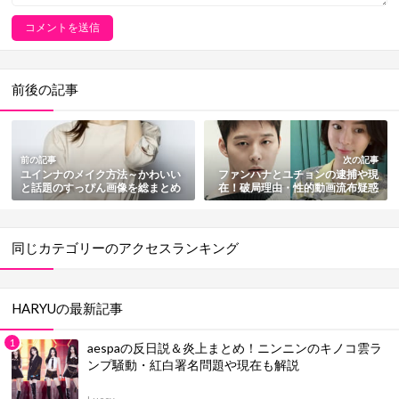
前後の記事
前の記事
次の記事
ユインナのメイク方法～かわいい
ファンハナとユチョンの逮捕や現
と話題のすっぴん画像を総まとめ
在！破局理由・性的動画流布疑惑
など総まとめ
同じカテゴリーのアクセスランキング
HARYUの最新記事
aespaの反日説＆炎上まとめ！ニンニンのキノコ雲ラ
ンプ騒動・紅白署名問題や現在も解説