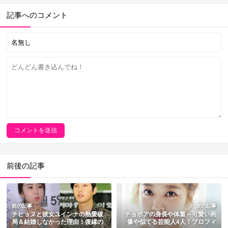
記事へのコメント
前後の記事
前の記事
次の記事
チヒョヌと彼女ユインナの熱愛破
チョボアの身長や体重～可愛い画
局＆結婚しなかった理由！復縁の
像や似てる芸能人4人！プロフィ