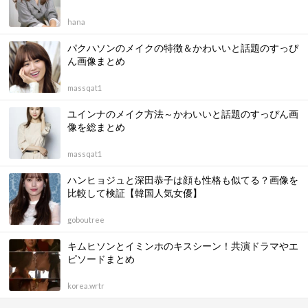
hana
パクハソンのメイクの特徴＆かわいいと話題のすっぴ
ん画像まとめ
massqat1
ユインナのメイク方法～かわいいと話題のすっぴん画
像を総まとめ
massqat1
ハンヒョジュと深田恭子は顔も性格も似てる？画像を
比較して検証【韓国人気女優】
goboutree
キムヒソンとイミンホのキスシーン！共演ドラマやエ
ピソードまとめ
korea.wrtr