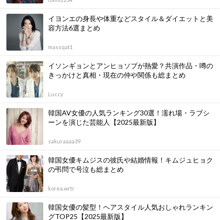
イヨンエの身長や体重などスタイル＆ダイエットと美
容方法6選まとめ
massqat1
イソンギョンとアンヒョソプが熱愛？共演作品・噂の
きっかけと真相・現在の仲や関係も総まとめ
Luccy
韓国AV女優の人気ランキング30選！濡れ場・ラブシ
ーンを演じた芸能人【2025最新版】
sakuraaaa39
韓国女優キムジスの彼氏や結婚情報！キムジュヒョク
の弔問で号泣も総まとめ
korea.wrtr
韓国女優の髪型！ヘアスタイル人気おしゃれランキン
グTOP25【2025最新版】