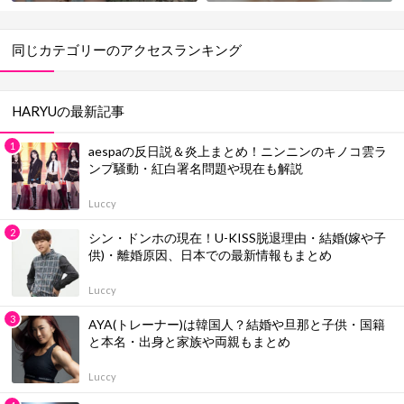
可能性は？
ールまとめ
同じカテゴリーのアクセスランキング
HARYUの最新記事
aespaの反日説＆炎上まとめ！ニンニンのキノコ雲ラ
ンプ騒動・紅白署名問題や現在も解説
Luccy
シン・ドンホの現在！U-KISS脱退理由・結婚(嫁や子
供)・離婚原因、日本での最新情報もまとめ
Luccy
AYA(トレーナー)は韓国人？結婚や旦那と子供・国籍
と本名・出身と家族や両親もまとめ
Luccy