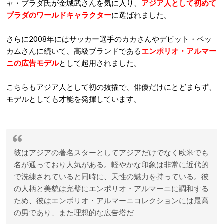
ャ・プラダ氏が金城武さんを気に入り、
アジア人として初めて
プラダのワールドキャラクター
に選ばれました。
さらに2008年にはサッカー選手のカカさんやデビット・ベッ
カムさんに続いて、高級ブランドである
エンポリオ・アルマー
ニの広告モデル
として起用されました。
こちらもアジア人として初の抜擢で、俳優だけにとどまらず、
モデルとしても才能を発揮しています。
彼はアジアの著名スターとしてアジアだけでなく欧米でも
名が通っており人気がある。軽やかな印象は非常に近代的
で洗練されていると同時に、天性の魅力を持っている。彼
の人柄と美貌は完璧にエンポリオ・アルマーニに調和する
ため、彼はエンポリオ・アルマーニコレクションには最高
の男であり、また理想的な広告塔だ