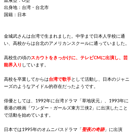
血液型：O型
出身地：台湾・台北市
国籍：日本
金城武さんは台湾で生まれました。中学まで日本人学校に通
い、高校からは台北のアメリカンスクールに通っていました。
高校生の頃の
スカウトをきっかけに、テレビCMに出演し、芸
能界入り
しています。
高校を卒業してからは
台湾で歌手
として活動し、日本のジャニ
ーズのようなアイドル的存在だったようです。
俳優としては、1992年に台湾ドラマ「草地状元」、1993年に
香港の映画「ワンダー・ガールズ東方三侠2」に出演したこと
で活動を始めています。
日本では1995年のオムニバスドラマ「
聖夜の奇跡
」に出演