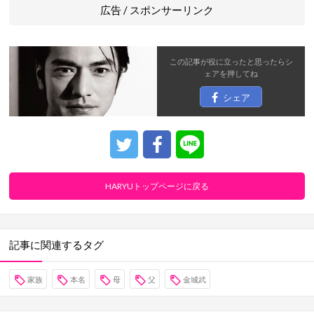
広告 / スポンサーリンク
この記事が役に立ったと思ったら
シ
ェア
を押してね
シェア
HARYUトップページに戻る
記事に関連するタグ
家族
本名
母
父
金城武