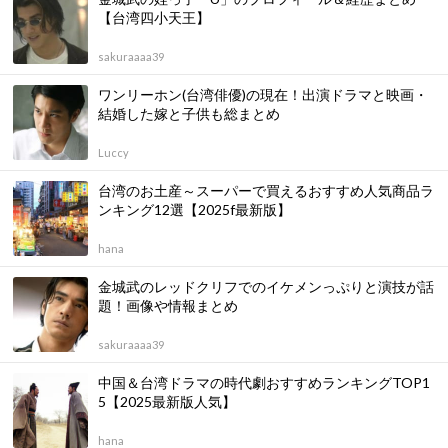
【台湾四小天王】
sakuraaaa39
ワンリーホン(台湾俳優)の現在！出演ドラマと映画・
結婚した嫁と子供も総まとめ
Luccy
台湾のお土産～スーパーで買えるおすすめ人気商品ラ
ンキング12選【2025f最新版】
hana
金城武のレッドクリフでのイケメンっぷりと演技が話
題！画像や情報まとめ
sakuraaaa39
中国＆台湾ドラマの時代劇おすすめランキングTOP1
5【2025最新版人気】
hana