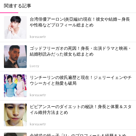
関連する記事
台湾俳優アーロン(炎亞綸)の現在！彼女や結婚～身長
や性格などプロフィール総まとめ
korea.wrtr
ゴッドフリーガオの死因！身長・出演ドラマと映画・
結婚秒読みだった彼女も総まとめ
Luccy
リンチーリンの彼氏遍歴と現在！ジェリーイェンやチ
ウシーカイと熱愛も破局
korea.wrtr
ビビアンスーのダイエットの秘訣！身長と体重＆スタ
イル維持方法まとめ
korea.wrtr
金城武の姪っ子「U」のプロフィール＆経歴まとめ