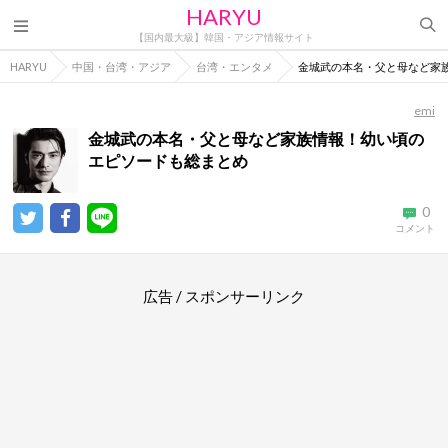
HARYU
【国内最大級】韓国・アジア情報サイト
HARYU
中国・台湾・アジア
台湾・エンタメ
金城武の本名・父と母など家
emi
金城武の本名・父と母など家族情報！幼い頃の
エピソードも総まとめ
0
コメント
広告 / スポンサーリンク