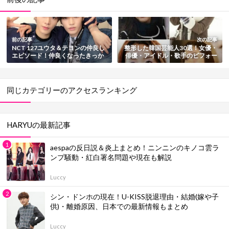
前の記事
次の記事
NCT 127ユウタ＆テヨンの仲良し
整形した韓国芸能人30選！女優・
エピソード！仲良くなったきっか
俳優・アイドル・歌手のビフォー
け～証拠画像多数
アフターまとめ【画像付き】
同じカテゴリーのアクセスランキング
HARYUの最新記事
aespaの反日説＆炎上まとめ！ニンニンのキノコ雲ラ
ンプ騒動・紅白署名問題や現在も解説
Luccy
シン・ドンホの現在！U-KISS脱退理由・結婚(嫁や子
供)・離婚原因、日本での最新情報もまとめ
Luccy