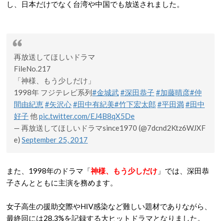
し、日本だけでなく台湾や中国でも放送されました。
再放送してほしいドラマ
FileNo.217
「神様、もう少しだけ」
1998年 フジテレビ系列
#金城武
#深田恭子
#加藤晴彦
#仲
間由紀恵
#矢沢心
#田中有紀美
#竹下宏太郎
#平田満
#田中
好子
他
pic.twitter.com/EJ4B8qX5De
— 再放送してほしいドラマsince1970 (@7dcnd2Ktz6WJXF
e)
September 25, 2017
また、1998年のドラマ「
神様、もう少しだけ
」では、深田恭
子さんとともに主演を務めます。
女子高生の援助交際やHIV感染など難しい題材でありながら、
最終回には28.3%を記録する大ヒットドラマとなりました。