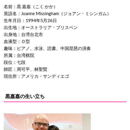
名前：黒 嘉嘉（こく かか）
英語名：Joanne Missingham（ジョアン・ミシンガム）
生年月日：1994年5月26日
出生地：オーストラリア・ブリスベン
出身地：台湾台北市
血液型：Ｏ型
趣味：ピアノ、水泳、読書、中国琵琶の演奏
所属：台湾棋院
段位：七段
師匠：周可平、林聖賢
現住所：アメリカ・サンディエゴ
黒嘉嘉の生い立ち