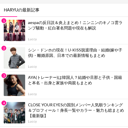
HARYUの最新記事
aespaの反日説＆炎上まとめ！ニンニンのキノコ雲ラ
ンプ騒動・紅白署名問題や現在も解説
Luccy
シン・ドンホの現在！U-KISS脱退理由・結婚(嫁や子
供)・離婚原因、日本での最新情報もまとめ
Luccy
AYA(トレーナー)は韓国人？結婚や旦那と子供・国籍
と本名・出身と家族や両親もまとめ
Luccy
CLOSE YOUR EYESの国別メンバー人気順ランキング
＆プロフィール！身長一覧やカラー・魅力も総まとめ
【最新版】
Luccy