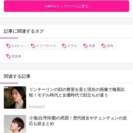
HARYUトップページに戻る
記事に関連するタグ
かわいい
スリーサイズ
モデル
体重
身長
黒嘉嘉
関連する記事
リンチーリンの顔の整形を昔と現在の画像で徹底比
較！モデル時代と女優時代で顔立ちが違う
korea.wrtr
小鬼(台湾俳優)の死因！歴代彼女やチュンチュンの反
応も総まとめ