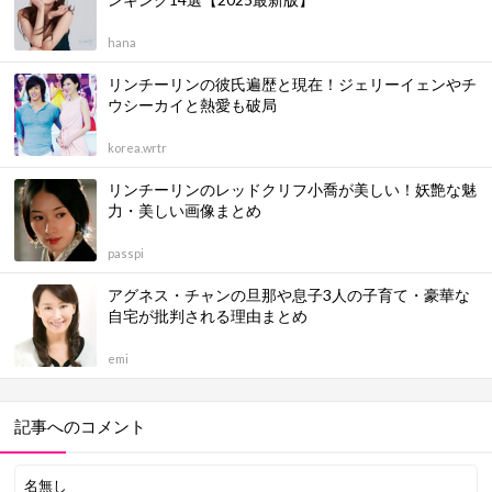
hana
リンチーリンの彼氏遍歴と現在！ジェリーイェンやチ
ウシーカイと熱愛も破局
korea.wrtr
リンチーリンのレッドクリフ小喬が美しい！妖艶な魅
力・美しい画像まとめ
passpi
アグネス・チャンの旦那や息子3人の子育て・豪華な
自宅が批判される理由まとめ
emi
記事へのコメント