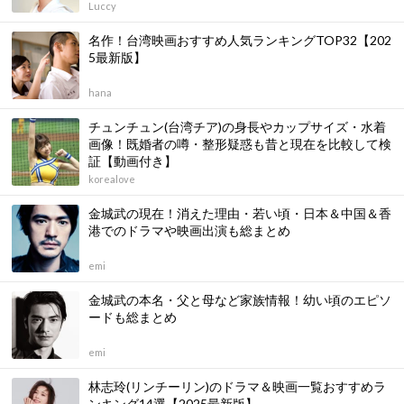
Luccy
名作！台湾映画おすすめ人気ランキングTOP32【202
5最新版】
hana
チュンチュン(台湾チア)の身長やカップサイズ・水着
画像！既婚者の噂・整形疑惑も昔と現在を比較して検
証【動画付き】
korealove
金城武の現在！消えた理由・若い頃・日本＆中国＆香
港でのドラマや映画出演も総まとめ
emi
金城武の本名・父と母など家族情報！幼い頃のエピソ
ードも総まとめ
emi
林志玲(リンチーリン)のドラマ＆映画一覧おすすめラ
ンキング14選【2025最新版】