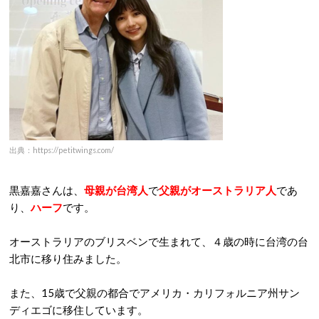
出典：https://petitwings.com/
黒嘉嘉さんは、
母親が台湾人
で
父親がオーストラリア人
であ
り、
ハーフ
です。
オーストラリアのブリスベンで生まれて、４歳の時に台湾の台
北市に移り住みました。
また、15歳で父親の都合でアメリカ・カリフォルニア州サン
ディエゴに移住しています。