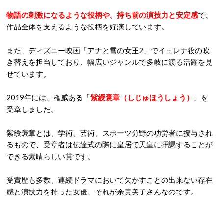
物語の刺激になるような役柄や、持ち前の演技力と安定感
で、
作品全体を支えるような役柄を好演しています。
また、ディズニー映画「アナと雪の女王2」でイェレナ役の吹
き替えを担当しており、幅広いジャンルで多岐に渡る活躍を見
せています。
2019年には、権威ある「
紫綬褒章（しじゅほうしょう）
」を
受章しました。
紫綬褒章とは、学術、芸術、スポーツ分野の功労者に授与され
るもので、受章者は伝達式の際に皇居で天皇に拝謁することが
できる素晴らしい賞です。
受賞歴も多数、連続ドラマにおいて欠かすことの出来ない存在
感と演技力を持った女優、それが余貴美子さんなのです。