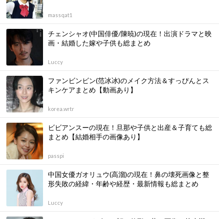
massqat1
チェンシャオ(中国俳優/陳暁)の現在！出演ドラマと映
画・結婚した嫁や子供も総まとめ
Luccy
ファンビンビン(范冰冰)のメイク方法＆すっぴんとス
キンケアまとめ【動画あり】
korea.wrtr
ビビアンスーの現在！旦那や子供と出産＆子育ても総
まとめ【結婚相手の画像あり】
passpi
中国女優ガオリュウ(高溜)の現在！鼻の壊死画像と整
形失敗の経緯・年齢や経歴・最新情報も総まとめ
Luccy