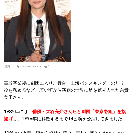
出典：https://www.oricon.co.jp/
高校卒業後に劇団に入り、舞台「上海バンスキング」のリリー
役を務めるなど、若い頃から演劇の世界に足を踏み入れた余貴
美子さん。
1985年には、
俳優・大谷亮介さんらと劇団「東京壱組」を旗
揚げ
し、1996年に解散するまで14公演を公演してきました。
10代という若い頃から経験を積み、芝居に磨きをかけてきた