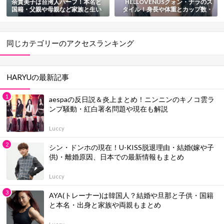
余貴美子は台湾人ハーフ！本名と
HELLOVENUSクォン・ナラのス
国籍・父親や母親など家族と生い
タイル！身長や体重とカップ数・
立ちまとめ
ダイエット方法・パーフェクトボ
ディ画像も総まとめ
同じカテゴリーのアクセスランキング
HARYUの最新記事
aespaの反日説＆炎上まとめ！ニンニンのキノコ雲ラ
ンプ騒動・紅白署名問題や現在も解説
Luccy
シン・ドンホの現在！U-KISS脱退理由・結婚(嫁や子
供)・離婚原因、日本での最新情報もまとめ
Luccy
AYA(トレーナー)は韓国人？結婚や旦那と子供・国籍
と本名・出身と家族や両親もまとめ