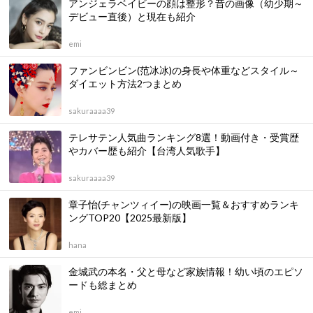
アンジェラベイビーの顔は整形？昔の画像（幼少期～
デビュー直後）と現在も紹介
emi
ファンビンビン(范冰冰)の身長や体重などスタイル～
ダイエット方法2つまとめ
sakuraaaa39
テレサテン人気曲ランキング8選！動画付き・受賞歴
やカバー歴も紹介【台湾人気歌手】
sakuraaaa39
章子怡(チャンツィイー)の映画一覧＆おすすめランキ
ングTOP20【2025最新版】
hana
金城武の本名・父と母など家族情報！幼い頃のエピソ
ードも総まとめ
emi