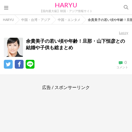
HARYU
【国内最大級】韓国・アジア情報サイト
HARYU
中国・台湾・アジア
中国・エンタメ
余貴美子の若い頃や年齢！旦
Luccy
余貴美子の若い頃や年齢！旦那・山下恒彦との
結婚や子供も総まとめ
0
コメント
広告 / スポンサーリンク