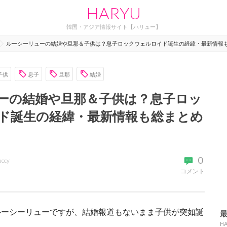
HARYU
韓国・アジア情報サイト【ハリュー】
ルーシーリューの結婚や旦那＆子供は？息子ロックウェルロイド誕生の経緯・最新情報
子供
息子
旦那
結婚
ーの結婚や旦那＆子供は？息子ロッ
ド誕生の経緯・最新情報も総まとめ
0
uccy
コメント
ルーシーリューですが、結婚報道もないまま子供が突如誕
H