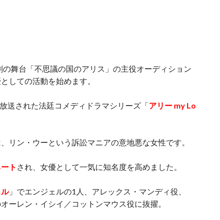
演劇の舞台「不思議の国のアリス」の主役オーディション
優としての活動を始めます。
って放送された法廷コメディドラマシリーズ「
アリー my Lo
は、リン・ウーという訴訟マニアの意地悪な女性です。
ネート
され、女優として一気に知名度を高めました。
ェル
」でエンジェルの1人、アレックス・マンディ役、
のオーレン・イシイ／コットンマウス役に抜擢。