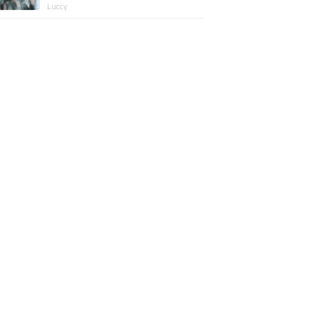
版】
Luccy