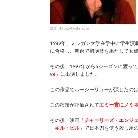
出典：https://twitter.com/
1989年、ミシガン大学在学中に学生
に合格し、舞台で初演技を果たして女
その後、1997年から5シーズンに渡
ve
」に出演しました。
この作品でルーシーリューが演じたの
この演技が評価されて
エミー賞にノミ
その後、映画「
チャーリーズ・エンジ
「
キル・ビル
」で日本刀を使う殺し屋