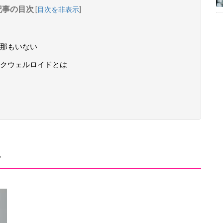
記事の目次
[
目次を非表示
]
那もいない
クウェルロイドとは
ル