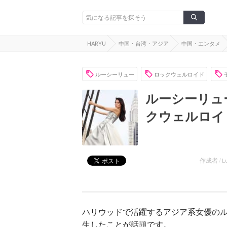
HARYU
中国・台湾・アジア
中国・エンタメ
ルーシーリュー
ロックウェルロイド
ルーシーリュ
クウェルロイ
作成者 /
L
ハリウッドで活躍するアジア系女優の
生したことが話題です。