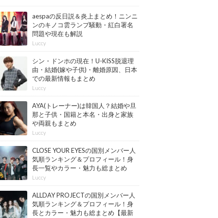
aespaの反日説＆炎上まとめ！ニンニ
ンのキノコ雲ランプ騒動・紅白署名
問題や現在も解説
Luccy
シン・ドンホの現在！U-KISS脱退理
由・結婚(嫁や子供)・離婚原因、日本
での最新情報もまとめ
Luccy
AYA(トレーナー)は韓国人？結婚や旦
那と子供・国籍と本名・出身と家族
や両親もまとめ
Luccy
CLOSE YOUR EYESの国別メンバー人
気順ランキング＆プロフィール！身
長一覧やカラー・魅力も総まとめ
【最新版】
Luccy
ALLDAY PROJECTの国別メンバー人
気順ランキング＆プロフィール！身
長とカラー・魅力も総まとめ【最新