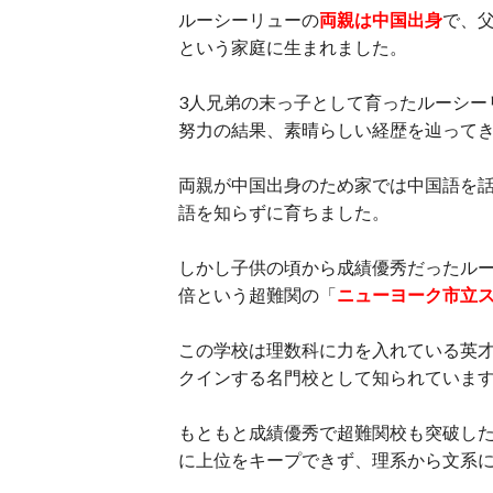
ルーシーリューの
両親は中国出身
で、
という家庭に生まれました。
3人兄弟の末っ子として育ったルーシー
努力の結果、素晴らしい経歴を辿って
両親が中国出身のため家では中国語を話
語を知らずに育ちました。
しかし子供の頃から成績優秀だったルー
倍という超難関の「
ニューヨーク市立
この学校は理数科に力を入れている英
クインする名門校として知られていま
もともと成績優秀で超難関校も突破し
に上位をキープできず、理系から文系