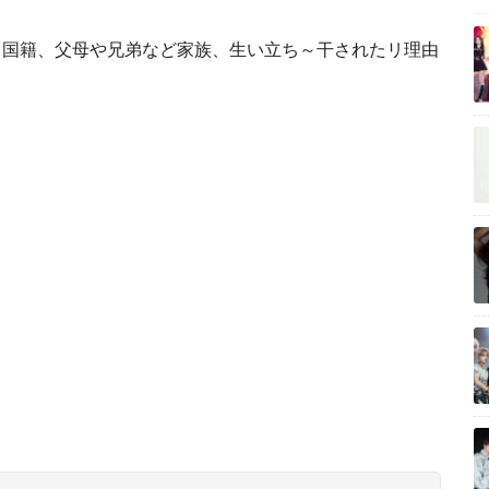
と国籍、父母や兄弟など家族、生い立ち～干されたリ理由