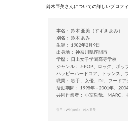
鈴木亜美さんについての詳しいプロフ
本名： 鈴木 亜美（すずき あみ）
別名： 鈴木 あみ
生誕： 1982年2月9日
出身地： 神奈川県座間市
学歴： 日出女子学園高等学校
ジャンル： J-POP、ロック、ポ
ハッピーハードコア、トランス、
職業： 歌手、女優、DJ、フードア
活動期間： 1998年 – 2001年、2004
共同作業者： 小室哲哉、MARC、
引用：Wikipedia – 鈴木亜美