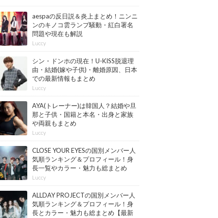
aespaの反日説＆炎上まとめ！ニンニ
ンのキノコ雲ランプ騒動・紅白署名
問題や現在も解説
Luccy
シン・ドンホの現在！U-KISS脱退理
由・結婚(嫁や子供)・離婚原因、日本
での最新情報もまとめ
Luccy
AYA(トレーナー)は韓国人？結婚や旦
那と子供・国籍と本名・出身と家族
や両親もまとめ
Luccy
CLOSE YOUR EYESの国別メンバー人
気順ランキング＆プロフィール！身
長一覧やカラー・魅力も総まとめ
【最新版】
Luccy
ALLDAY PROJECTの国別メンバー人
気順ランキング＆プロフィール！身
長とカラー・魅力も総まとめ【最新