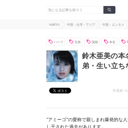
HARYU
中国・台湾・アジア
中国・エンタメ
ハーフ
兄弟
国籍
本名
鈴木亜美の本
弟・生い立ち
作成者 /
k
”アミーゴ”の愛称で親しまれ爆発的な
し干された過去があります。