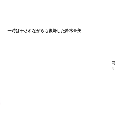
一時は
干されながらも復帰した鈴木亜美
同