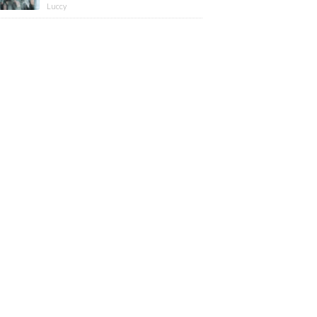
版】
Luccy