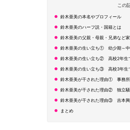
この
鈴木亜美の本名やプロフィール
鈴木亜美のハーフ説・国籍とは
鈴木亜美の父親・母親・兄弟など家
鈴木亜美の生い立ち① 幼少期～中
鈴木亜美の生い立ち② 高校2年生
鈴木亜美の生い立ち③ 高校3年生
鈴木亜美が干された理由① 事務所
鈴木亜美が干された理由② 独立騒
鈴木亜美が干された理由③ 吉本興
まとめ