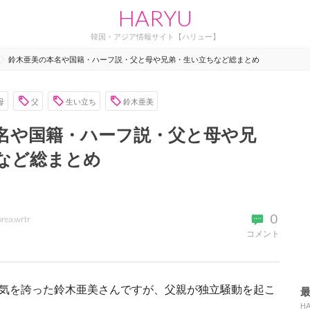
HARYU
韓国・アジア情報サイト【ハリュー】
鈴木亜美の本名や国籍・ハーフ説・父と母や兄弟・生い立ちなど総まとめ
母
父
生い立ち
鈴木亜美
名や国籍・ハーフ説・父と母や兄
など総まとめ
0
orea.wrtr
コメント
人気を誇った鈴木亜美さんですが、父親が独立騒動を起こ
H