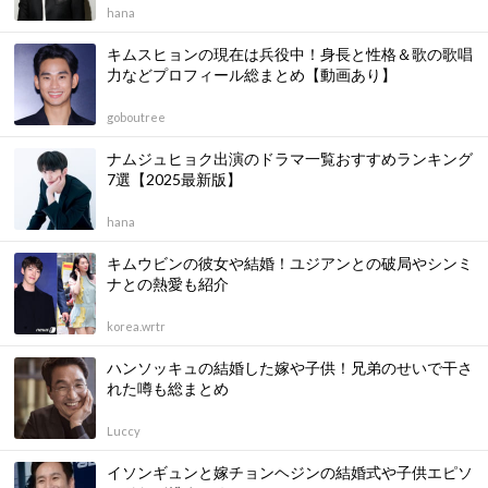
hana
キムスヒョンの現在は兵役中！身長と性格＆歌の歌唱
力などプロフィール総まとめ【動画あり】
goboutree
ナムジュヒョク出演のドラマ一覧おすすめランキング
7選【2025最新版】
hana
キムウビンの彼女や結婚！ユジアンとの破局やシンミ
ナとの熱愛も紹介
korea.wrtr
ハンソッキュの結婚した嫁や子供！兄弟のせいで干さ
れた噂も総まとめ
Luccy
イソンギュンと嫁チョンヘジンの結婚式や子供エピソ