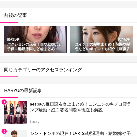
前後の記事
前の記事
次の記事
パクシヨンの現在！夫や結婚式と
ユインナの髪型まとめ！前髪や髪
子供～離婚原因など総まとめ
色などのポイントも紹介【画像多
数】
同じカテゴリーのアクセスランキング
HARYUの最新記事
aespaの反日説＆炎上まとめ！ニンニンのキノコ雲ラ
ンプ騒動・紅白署名問題や現在も解説
Luccy
シン・ドンホの現在！U-KISS脱退理由・結婚(嫁や子