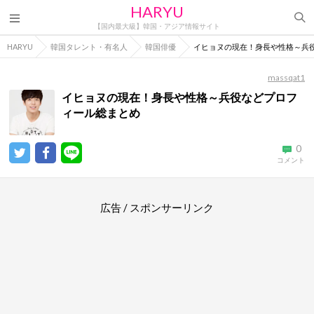
HARYU
【国内最大級】韓国・アジア情報サイト
HARYU
韓国タレント・有名人
韓国俳優
イヒョヌの現在！身長や性格～兵
massqat1
イヒョヌの現在！身長や性格～兵役などプロフ
ィール総まとめ
0
コメント
広告 / スポンサーリンク