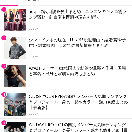
aespaの反日説＆炎上まとめ！ニンニンのキノコ雲ラ
ンプ騒動・紅白署名問題や現在も解説
Luccy
シン・ドンホの現在！U-KISS脱退理由・結婚(嫁や子
供)・離婚原因、日本での最新情報もまとめ
Luccy
AYA(トレーナー)は韓国人？結婚や旦那と子供・国籍
と本名・出身と家族や両親もまとめ
Luccy
CLOSE YOUR EYESの国別メンバー人気順ランキング
＆プロフィール！身長一覧やカラー・魅力も総まとめ
【最新版】
Luccy
ALLDAY PROJECTの国別メンバー人気順ランキング
＆プロフィール！身長とカラー・魅力も総まとめ【最