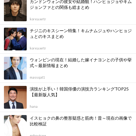
カンドンウォンの彼女や結婚観！ハンヒョジョやキム
ジョンファとの関係も総まとめ
korea.wrtr
チジニのキスシーン特集！キムナムジュやハンヒョジ
ュとのキスまとめ
korea.wrtr
ウォンビンの現在！結婚した嫁イナヨンとの子供や挙
式～最新情報まとめ
massqat1
演技が上手い！韓国俳優の演技力ランキングTOP25
【最新版人気】
hana
イスヒョクの鼻の整形疑惑と筋肉！昔～現在の画像で
比較検証
goboutree