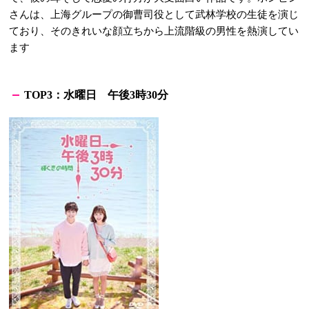
さんは、上海グループの御曹司役として武林学校の生徒を演じ
ており、そのきれいな顔立ちから上流階級の男性を熱演してい
ます
：
水曜日 午後
時
分
TOP3
3
30