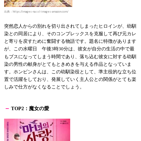
出典：https://images-na.ssl-images-amazon.com/
突然恋人からの別れを切り出されてしまったヒロインが、幼馴
染との同居により、そのコンプレックスを克服して再び元カレ
と寄りを戻すために奮闘する物語です。題名に特徴があります
が、この水曜日 午後
時
分は、彼女が自分の生活の中で最
3
30
もブスになってしまう時間であり、落ち込む彼女に対する幼馴
染の男性の献身がとてもときめきを与える作品となっていま
す。ホンビンさんは、この幼馴染役として、準主役的な立ち位
置で活躍をしており、発展していく主人公との関係がとても楽
しみで仕方がなくなることでしょう。
：
魔女の愛
TOP2