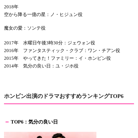
年
2018
空から降る一億の星：ノ・ヒジュン役
魔女の愛：ソンテ役
年 水曜日午後
時
分：ジェウォン役
2017
3
30
年 ファンタスティック・クラブ：ワン・チアン役
2016
年 やってきた！ファミリー：イ・ホンビン役
2015
年 気分の良い日：ユ・ジホ役
2014
ホンビン
出演のドラマおすすめランキング
TOP6
：
気分の良い日
TOP6