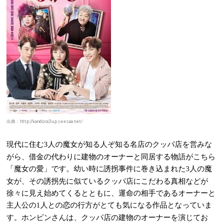
出典：http://kandora3.up.seesaa.net/
現代に住む
人の魔女が知る人ぞ知る名店のクッパ店を営みな
3
がら、借金の代わりに建物のオーナーと同居する物語がこちら
「魔女の愛」です。幼い時に誘拐事件に巻き込まれた
人の魔
3
女が、その誘拐先に似ているクッパ店にこだわる真相などが
徐々に見え始めてくるとともに、運命の相手であるオーナーと
主人公の
人との恋の行方がとても気になる作品となっていま
1
す。ホンビンさんは、クッパ店の建物のオーナーを演じてお