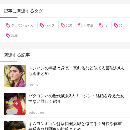
記事に関連するタグ
ジェウンちゃん
ハーフ
兄弟
日本語
母
父
現在
関連する記事
トジハンの年齢と身長！真剣佑など似てる芸能人4人
も総まとめ
remity
パクヨンハの歴代彼女3人！ユジン・結婚を考えた女
性など詳しく紹介
goboutree
キムヨンギョンは坂口健太郎と似てる？身長や体重・
共通点や顔画像の比較まとめ