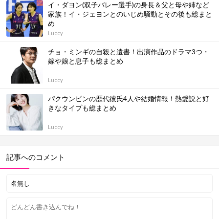
イ・ダヨン(双子バレー選手)の身長＆父と母や姉など
家族！イ・ジェヨンとのいじめ騒動とその後も総まと
め
Luccy
チョ・ミンギの自殺と遺書！出演作品のドラマ3つ・
嫁や娘と息子も総まとめ
Luccy
パクウンビンの歴代彼氏4人や結婚情報！熱愛説と好
きなタイプも総まとめ
Luccy
記事へのコメント