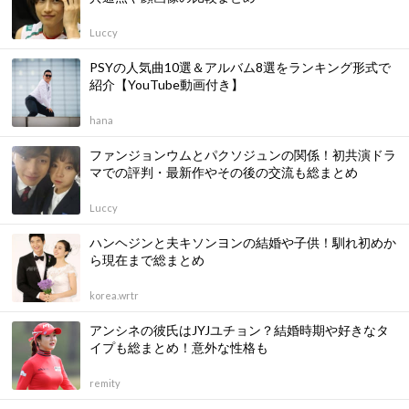
Luccy
PSYの人気曲10選＆アルバム8選をランキング形式で
紹介【YouTube動画付き】
hana
ファンジョンウムとパクソジュンの関係！初共演ドラ
マでの評判・最新作やその後の交流も総まとめ
Luccy
ハンヘジンと夫キソンヨンの結婚や子供！馴れ初めか
ら現在まで総まとめ
korea.wrtr
アンシネの彼氏はJYJユチョン？結婚時期や好きなタ
イプも総まとめ！意外な性格も
remity