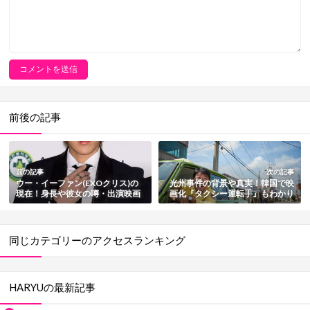
前後の記事
前の記事
次の記事
ウー・イーファン(EXOクリス)の
光州事件の背景や真実！韓国で映
現在！身長や彼女の噂・出演映画
画化『タクシー運転手』もわかり
やドラマ・逮捕を総まとめ
やすく解説
同じカテゴリーのアクセスランキング
HARYUの最新記事