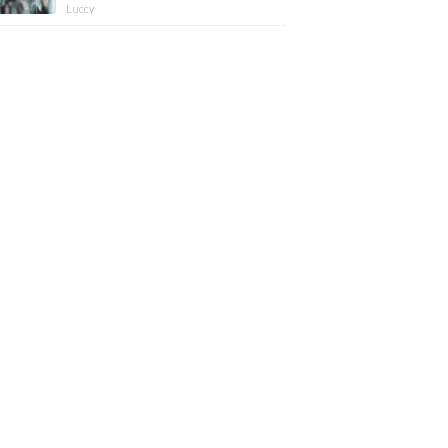
版】
Luccy