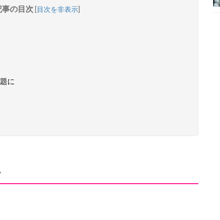
記事の目次
[
目次を非表示
]
題に
ル