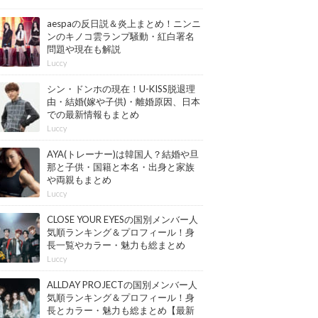
aespaの反日説＆炎上まとめ！ニンニ
ンのキノコ雲ランプ騒動・紅白署名
問題や現在も解説
Luccy
シン・ドンホの現在！U-KISS脱退理
由・結婚(嫁や子供)・離婚原因、日本
での最新情報もまとめ
Luccy
AYA(トレーナー)は韓国人？結婚や旦
那と子供・国籍と本名・出身と家族
や両親もまとめ
Luccy
CLOSE YOUR EYESの国別メンバー人
気順ランキング＆プロフィール！身
長一覧やカラー・魅力も総まとめ
【最新版】
Luccy
ALLDAY PROJECTの国別メンバー人
気順ランキング＆プロフィール！身
長とカラー・魅力も総まとめ【最新