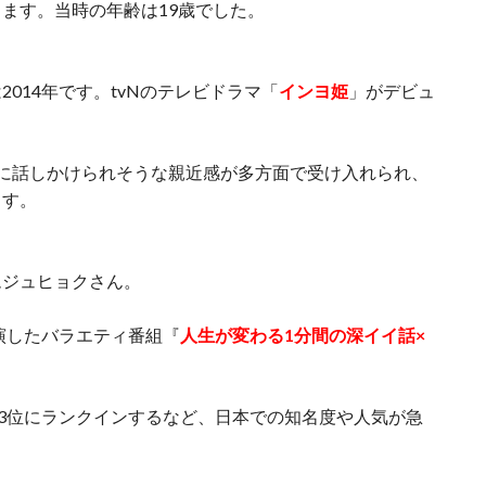
ます。当時の年齢は19歳でした。
014年です。tvNのテレビドラマ「
インヨ姫
」がデビュ
に話しかけられそうな親近感が多方面で受け入れられ、
ます。
ムジュヒョクさん。
出演したバラエティ番組『
人生が変わる1分間の深イイ話×
ド3位にランクインするなど、日本での知名度や人気が急