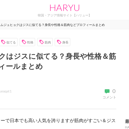
HARYU
韓国・アジア情報サイト【ハリュー】
ナムジュヒョクはジスに似てる？身長や性格＆筋肉などプロフィールまとめ
似てる
性格
筋肉
身長
クはジスに似てる？身長や性格＆筋
ィールまとめ
0
assqat1
コメント
ターで日本でも高い人気を誇りますが筋肉がすごい＆ジス
H