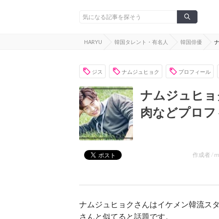
HARYU
韓国タレント・有名人
韓国俳優
ジス
ナムジュヒョク
プロフィール
ナムジュヒョ
肉などプロフ
作成者 /
m
ナムジュヒョクさんはイケメン韓流ス
さんと似てると話題です。