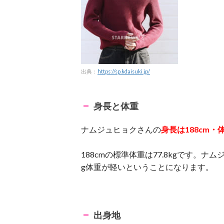
出典：
https://sp.kdaisuki.jp/
身長と体重
ナムジュヒョクさんの
身長は188cm・体
188cmの標準体重は77.8kgです。
g体重が軽いということになります。
出身地