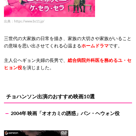
出典：https://www.bs11.jp/
三世代の大家族の日常を描き、家族の大切さや家族がいること
の意味を思い出させてくれる心温まる
ホームドラマ
です。
主人公ヘギョン夫婦の長男で、
総合病院外科医を務めるユ・セ
ヒョン役
を演じました。
チョハンソン出演のおすすめ映画10選
2004年 映画「オオカミの誘惑」バン・ヘウォン役