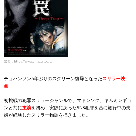
出典：https://www.amazon.co.jp/
チョハンソン5年ぶりのスクリーン復帰となった
スリラー映
画
。
初挑戦の犯罪スリラージャンルで、マドンソク、キムミンギョ
ンと共に
主演
を務め、実際にあったSNS犯罪を基に旅行中の夫
婦が経験したスリラー物語を描きました。