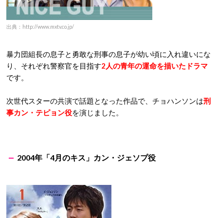
出典：http://www.mxtv.co.jp/
暴力団組長の息子と勇敢な刑事の息子が幼い頃に入れ違いにな
り、それぞれ警察官を目指す
2人の青年の運命を描いたドラマ
です。
次世代スターの共演で話題となった作品で、チョハンソンは
刑
事カン・テピョン役
を演じました。
2004年「4月のキス」カン・ジェソプ役