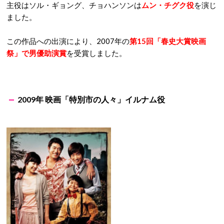
主役はソル・ギョング、チョハンソンは
ムン・チグク役
を演じ
ました。
この作品への出演により、2007年の
第15回「春史大賞映画
祭」で男優助演賞
を受賞しました。
2009年 映画「特別市の人々」イルナム役