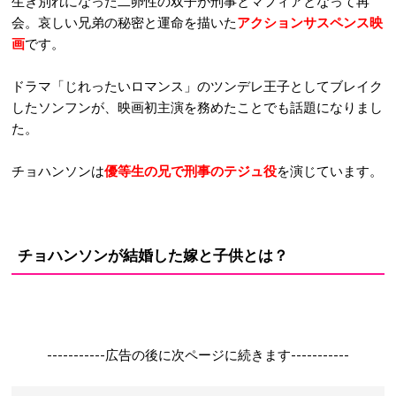
生き別れになった二卵性の双子が刑事とマフィアとなって再
会。哀しい兄弟の秘密と運命を描いた
アクションサスペンス映
画
です。
ドラマ「じれったいロマンス」のツンデレ王子としてブレイク
したソンフンが、映画初主演を務めたことでも話題になりまし
た。
チョハンソンは
優等生の兄で刑事のテジュ役
を演じています。
チョハンソンが結婚した嫁と子供とは？
-----------広告の後に次ページに続きます-----------