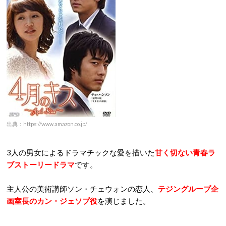
出典：https://www.amazon.co.jp/
3人の男女によるドラマチックな愛を描いた
甘く切ない青春ラ
ブストーリードラマ
です。
主人公の美術講師ソン・チェウォンの恋人、
テジングループ企
画室長の
カン・ジェソプ役
を演じました。