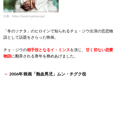
出典：https://movies.yahoo.co.jp/
「冬のソナタ」のヒロインで知られるチェ・ジウ出演の悲恋物
語として話題をさらった映画。
チェ・ジウの
相手役となるイ・ミンス
を演じ、
甘く切ない恋愛
物語
に翻弄される青年を務めあげました。
2006年 映画「熱血男児」ムン・チグク役