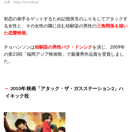
出典：https://ameblo.jp/
初恋の相手をゲットするため記憶喪失のふりをしてアタックす
る女性と、その女性の隣に住む幼馴染の男性の
三角関係を描い
た恋愛映画
。
チョハンソンは
幼馴染の男性パク・ドンシク
を演じ、2009年
の第23回「福岡アジア映画祭」で最優秀作品賞を受賞しまし
た。
2010年 映画「アタック・ザ・ガスステーション2」ハ
イキック役