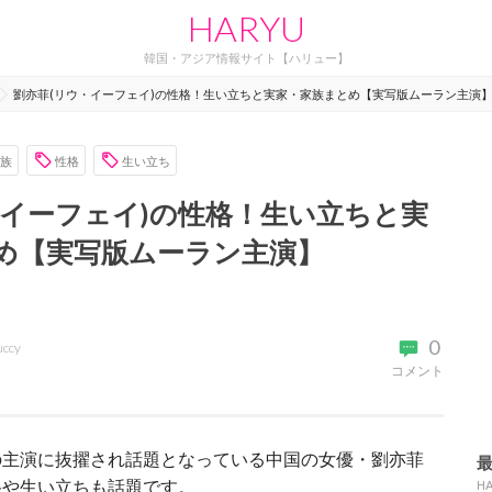
HARYU
韓国・アジア情報サイト【ハリュー】
劉亦菲(リウ・イーフェイ)の性格！生い立ちと実家・家族まとめ【実写版ムーラン主演
族
性格
生い立ち
・イーフェイ)の性格！生い立ちと実
め【実写版ムーラン主演】
0
uccy
コメント
の主演に抜擢され話題となっている中国の女優・劉亦菲
格や生い立ちも話題です。
H