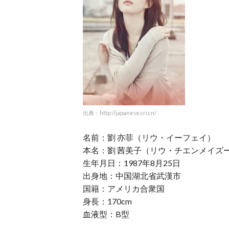
出典：http://japanese.cri.cn/
名前：劉 亦菲（リウ・イーフェイ）
本名：劉 茜美子（リウ・チエンメイズ
生年月日：1987年8月25日
出身地：中国湖北省武漢市
国籍：アメリカ合衆国
身長：170cm
血液型：B型