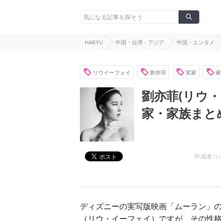
HARYU
中国・台湾・アジア
中国・エンタメ
リウイーフェイ
劉亦菲
実家
家
劉亦菲(リウ
家・家族まと
作成者 /
L
ディズニーの実写版映画「ムーラン」
（リウ・イーフェイ）ですが、その性