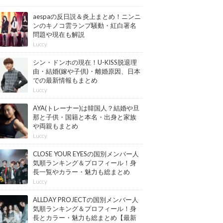
aespaの反日説＆炎上まとめ！ニンニ
ンのキノコ雲ランプ騒動・紅白署名
問題や現在も解説
Luccy
シン・ドンホの現在！U-KISS脱退理
由・結婚(嫁や子供)・離婚原因、日本
での最新情報もまとめ
Luccy
AYA(トレーナー)は韓国人？結婚や旦
那と子供・国籍と本名・出身と家族
や両親もまとめ
Luccy
CLOSE YOUR EYESの国別メンバー人
気順ランキング＆プロフィール！身
長一覧やカラー・魅力も総まとめ
【最新版】
Luccy
ALLDAY PROJECTの国別メンバー人
気順ランキング＆プロフィール！身
長とカラー・魅力も総まとめ【最新