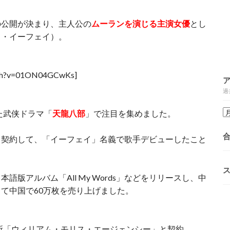
の公開が決まり、主人公の
ムーランを演じる主演女優
とし
ウ・イーフェイ）。
atch?v=01ON04GCwKs]
過
た武侠ドラマ「
天龍八部
」で注目を集めました。
と契約して、「イーフェイ」名義で歌手デビューしたこと
版アルバム「All My Words」などをリリースし、中
て中国で60万枚を売り上げました。
務所「ウィリアム・モリス・エージェンシー」と契約。