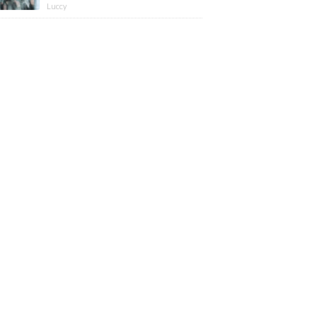
版】
Luccy