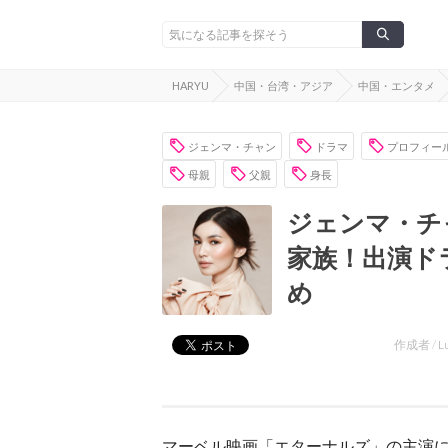
HARYU
中国・台湾・アジア
中国・エンタメ
ジェンマ・チャン
ドラマ
プロフィー
母親
父親
身長
ジェンマ・チ
家族！出演ド
め
作成者 /
L
マーベル映画「エターナルズ」の主演