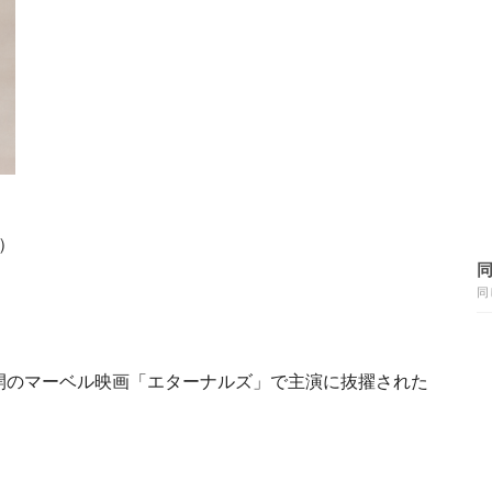
n）
同
公開のマーベル映画「エターナルズ」で主演に抜擢された
。