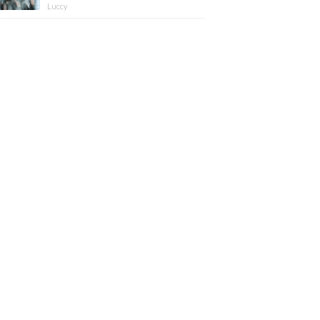
版】
Luccy