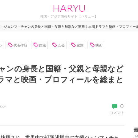
HARYU
韓国・アジア情報サイト【ハリュー】
ジェンマ・チャンの身長と国籍・父親と母親など家族！出演ドラマと映画・プロフィー
ル
代表作品
国籍
女優
家族
映画
ャンの身長と国籍・父親と母親など
ラマと映画・プロフィールを総まと
0
uccy
コメント
H
に抜擢され、世界中で話題沸騰中の女優ジェンマ・チャ