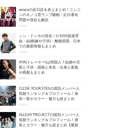
aespaの反日説＆炎上まとめ！ニンニ
ンのキノコ雲ランプ騒動・紅白署名
問題や現在も解説
Luccy
シン・ドンホの現在！U-KISS脱退理
由・結婚(嫁や子供)・離婚原因、日本
での最新情報もまとめ
Luccy
AYA(トレーナー)は韓国人？結婚や旦
那と子供・国籍と本名・出身と家族
や両親もまとめ
Luccy
CLOSE YOUR EYESの国別メンバー人
気順ランキング＆プロフィール！身
長一覧やカラー・魅力も総まとめ
【最新版】
Luccy
ALLDAY PROJECTの国別メンバー人
気順ランキング＆プロフィール！身
長とカラー・魅力も総まとめ【最新