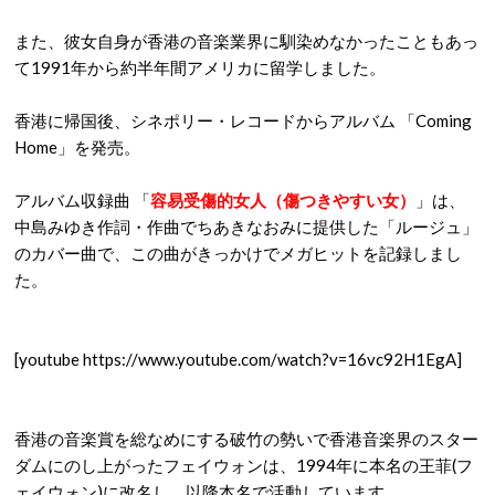
また、彼女自身が香港の音楽業界に馴染めなかったこともあっ
て1991年から約半年間アメリカに留学しました。
香港に帰国後、シネポリー・レコードからアルバム 「Coming
Home」を発売。
アルバム収録曲 「
容易受傷的女人（傷つきやすい女）
」は、
中島みゆき作詞・作曲でちあきなおみに提供した「ルージュ」
のカバー曲で、この曲がきっかけでメガヒットを記録しまし
た。
[youtube https://www.youtube.com/watch?v=16vc92H1EgA]
香港の音楽賞を総なめにする破竹の勢いで香港音楽界のスター
ダムにのし上がったフェイウォンは、1994年に本名の王菲(フ
ェイウォン)に改名し、以降本名で活動しています。