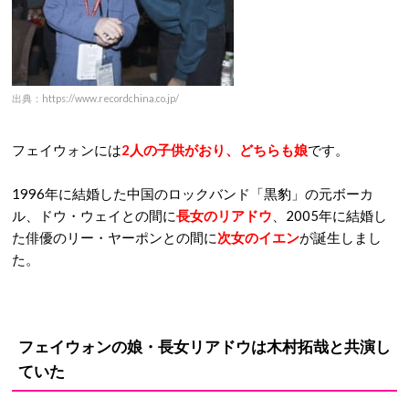
出典：https://www.recordchina.co.jp/
フェイウォンには
2人の子供がおり、どちらも娘
です。
1996年に結婚した中国のロックバンド「黒豹」の元ボーカ
ル、ドウ・ウェイとの間に
長女のリアドウ
、2005年に結婚し
た俳優のリー・ヤーポンとの間に
次女のイエン
が誕生しまし
た。
フェイウォンの娘・長女リアドウは木村拓哉と共演し
ていた