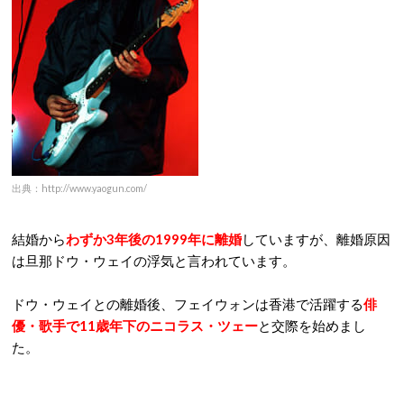
出典：http://www.yaogun.com/
結婚から
わずか3年後の1999年に離婚
していますが、離婚原因
は旦那ドウ・ウェイの浮気と言われています。
ドウ・ウェイとの離婚後、フェイウォンは香港で活躍する
俳
優・歌手で11歳年下のニコラス・ツェー
と交際を始めまし
た。