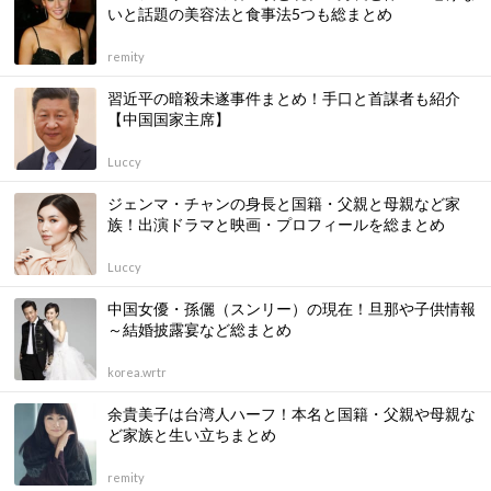
いと話題の美容法と食事法5つも総まとめ
remity
習近平の暗殺未遂事件まとめ！手口と首謀者も紹介
【中国国家主席】
Luccy
ジェンマ・チャンの身長と国籍・父親と母親など家
族！出演ドラマと映画・プロフィールを総まとめ
Luccy
中国女優・孫儷（スンリー）の現在！旦那や子供情報
～結婚披露宴など総まとめ
korea.wrtr
余貴美子は台湾人ハーフ！本名と国籍・父親や母親な
ど家族と生い立ちまとめ
remity