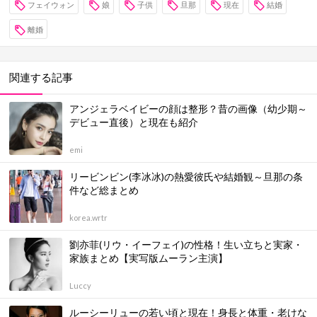
フェイウォン
娘
子供
旦那
現在
結婚
離婚
関連する記事
アンジェラベイビーの顔は整形？昔の画像（幼少期～
デビュー直後）と現在も紹介
emi
リービンビン(李冰冰)の熱愛彼氏や結婚観～旦那の条
件など総まとめ
korea.wrtr
劉亦菲(リウ・イーフェイ)の性格！生い立ちと実家・
家族まとめ【実写版ムーラン主演】
Luccy
ルーシーリューの若い頃と現在！身長と体重・老けな