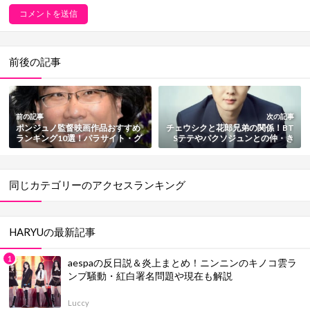
前後の記事
前の記事
次の記事
ポンジュノ監督映画作品おすすめ
チェウシクと花郎兄弟の関係！BT
ランキング10選！パラサイト・グ
Sテテやパクソジュンとの仲・き
ムエルなど話題作多数【最新版】
っかけも紹介【画像多数】
同じカテゴリーのアクセスランキング
HARYUの最新記事
aespaの反日説＆炎上まとめ！ニンニンのキノコ雲ラ
ンプ騒動・紅白署名問題や現在も解説
Luccy