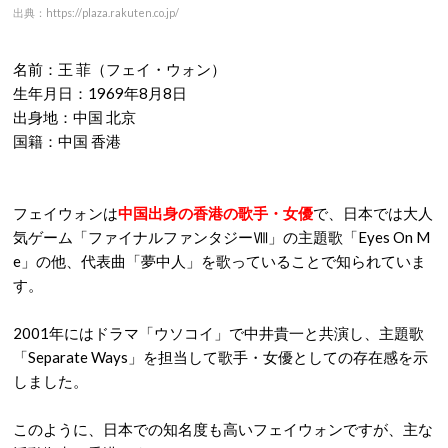
出典：https://plaza.rakuten.co.jp/
名前：王 菲（フェイ・ウォン）
生年月日：1969年8月8日
出身地：中国 北京
国籍：中国 香港
フェイウォンは
中国出身の香港の歌手・女優
で、日本では大人
気ゲーム「ファイナルファンタジーⅧ」の主題歌「Eyes On M
e」の他、代表曲「夢中人」を歌っていることで知られていま
す。
2001年にはドラマ「ウソコイ」で中井貴一と共演し、主題歌
「Separate Ways」を担当して歌手・女優としての存在感を示
しました。
このように、日本での知名度も高いフェイウォンですが、主な