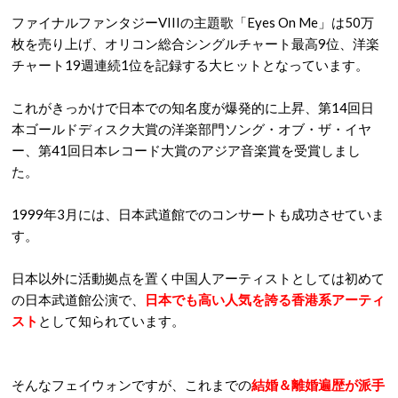
ファイナルファンタジーVIIIの主題歌「Eyes On Me」は50万
枚を売り上げ、オリコン総合シングルチャート最高9位、洋楽
チャート19週連続1位を記録する大ヒットとなっています。
これがきっかけで日本での知名度が爆発的に上昇、第14回日
本ゴールドディスク大賞の洋楽部門ソング・オブ・ザ・イヤ
ー、第41回日本レコード大賞のアジア音楽賞を受賞しまし
た。
1999年3月には、日本武道館でのコンサートも成功させていま
す。
日本以外に活動拠点を置く中国人アーティストとしては初めて
の日本武道館公演で、
日本でも高い人気を誇る香港系アーティ
スト
として知られています。
そんなフェイウォンですが、これまでの
結婚＆離婚遍歴が派手