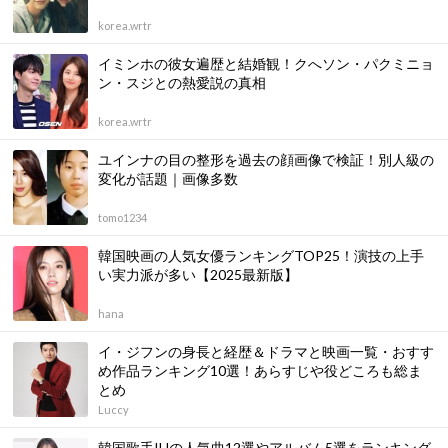
korea.wrtr
イミンホの彼女遍歴と結婚観！クへソン・パクミニョ
ン・スジとの熱愛説の真相
korea.wrtr
ユインナの目の整形を過去の顔画像で検証！別人級の
変化が話題｜画像多数
tomo1234
韓国映画の人気女優ランキングTOP25！演技の上手
い実力派が多い【2025最新版】
hana
イ・ジフンの身長と経歴＆ドラマと映画一覧・おすす
め作品ランキング10選！あらすじや役どころも総ま
とめ
Luccy
韓国歌手IUの人気曲12選やアルバム5選をランキング