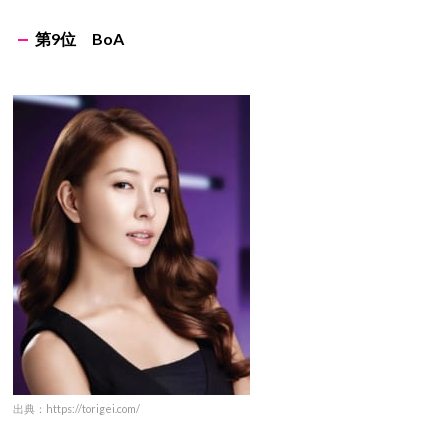
第9位 BoA
出典：https://torigei.com/