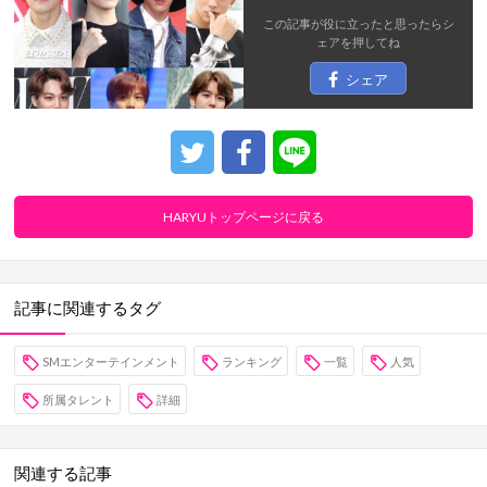
この記事が役に立ったと思ったら
シ
ェア
を押してね
シェア
HARYUトップページに戻る
記事に関連するタグ
SMエンターテインメント
ランキング
一覧
人気
所属タレント
詳細
関連する記事