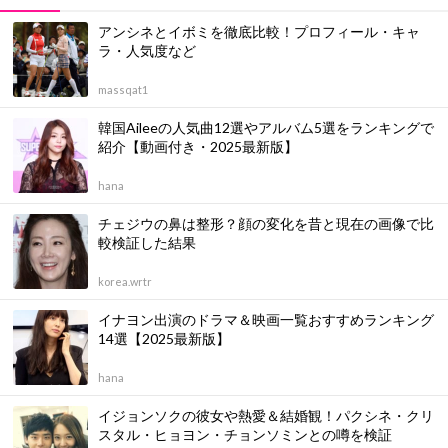
アンシネとイボミを徹底比較！プロフィール・キャ
ラ・人気度など
massqat1
韓国Aileeの人気曲12選やアルバム5選をランキングで
紹介【動画付き・2025最新版】
hana
チェジウの鼻は整形？顔の変化を昔と現在の画像で比
較検証した結果
korea.wrtr
イナヨン出演のドラマ＆映画一覧おすすめランキング
14選【2025最新版】
hana
イジョンソクの彼女や熱愛＆結婚観！パクシネ・クリ
スタル・ヒョヨン・チョンソミンとの噂を検証