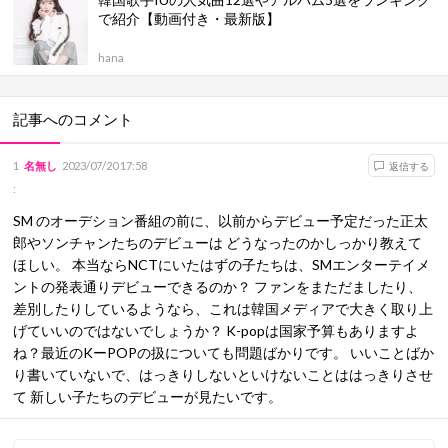
で紹介【動画付き・最新版】
hana
記事へのコメント
1
名無し
2023/07/20 17:58
返信する
:
SM のオーデション番組の前に、以前からデビュー予定だった正太
郎やソンチャンたちのデビューは どうなったのかしっかり教えて
ほしい。 本当ならNCTにいたはずの子たちは、SMエンターテイメ
ントの発表通りデビューできるのか？ ファンをまただましたり、
差別したりしているようなら、これは韓国メディアで大きく取り上
げていいのではないでしょうか？ K-popは国家予算もありますよ
ね？最近のKーPOPの扱についても問題ばかりです。 いいことばか
り書いていないで、はっきりしないといけないことははっきりさせ
て 新しい子たちのデビューが見たいです。