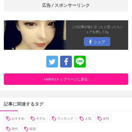
広告 / スポンサーリンク
この記事が役に立ったと思ったら
シ
ェア
を押してね
シェア
HARYUトップページに戻る
記事に関連するタグ
おすすめ
モデル
ランキング
人気
女性
歴代
韓国