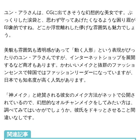
ユン・アラさんは、CGに出てきそうな幻想的な美女です。ぷ
っくりした涙袋と、思わず守ってあげたくなるような困り眉が
印象的ですね。どこか浮世離れした儚げな雰囲気も魅力でしょ
う。
美貌も雰囲気も透明感があって「動く人形」という表現がぴっ
たりのユン・アラさんですが、インターネットショップを展開
するなど商才もあります。かわいいメイクと抜群のファッショ
ンセンスで韓国ではファッションリーダーになっていますが、
日本でも知名度が高く人気があります。
「神メイク」と絶賛される彼女のメイク方法がネットで公開さ
れているので、幻想的なオルチャンメイクをしてみたい方は、
調べてみてはいかがでしょうか。彼氏をドキッとさせること間
違いなしです。
関連記事