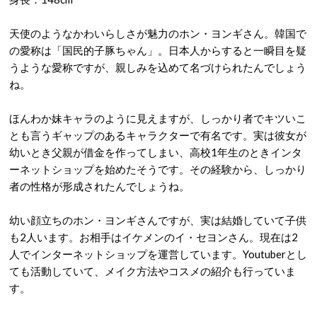
天使のようなかわいらしさが魅力のホン・ヨンギさん。韓国で
の愛称は「国民的子豚ちゃん」。日本人からすると一瞬目を疑
うような愛称ですが、親しみを込めて名づけられたんでしょう
ね。
ほんわか妹キャラのように見えますが、しっかり者でキツいこ
とも言うギャップのあるキャラクターで有名です。実は彼女が
幼いとき父親が借金を作ってしまい、高校1年生のときインタ
ーネットショップを始めたそうです。その経験から、しっかり
者の性格が形成されたんでしょうね。
幼い顔立ちのホン・ヨンギさんですが、実は結婚していて子供
も2人います。お相手はイケメンのイ・セヨンさん。現在は2
人でインターネットショップを運営しています。Youtuberとし
ても活動していて、メイク方法やコスメの紹介も行っていま
す。