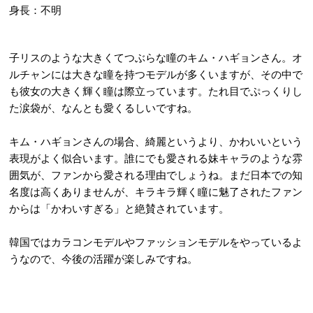
身長：不明
子リスのような大きくてつぶらな瞳のキム・ハギョンさん。オ
ルチャンには大きな瞳を持つモデルが多くいますが、その中で
も彼女の大きく輝く瞳は際立っています。たれ目でぷっくりし
た涙袋が、なんとも愛くるしいですね。
キム・ハギョンさんの場合、綺麗というより、かわいいという
表現がよく似合います。誰にでも愛される妹キャラのような雰
囲気が、ファンから愛される理由でしょうね。まだ日本での知
名度は高くありませんが、キラキラ輝く瞳に魅了されたファン
からは「かわいすぎる」と絶賛されています。
韓国ではカラコンモデルやファッションモデルをやっているよ
うなので、今後の活躍が楽しみですね。