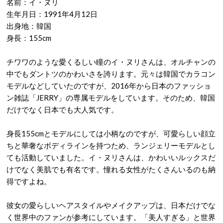
名前：イ・ヌリ
生年月日：1991年4月12日
出身地：韓国
身長：155cm
チワワのような愛くるしい瞳のイ・ヌリさんは、オルチャンの
中でもダントツのかわいさを誇ります。元々は韓国でカラコン
モデルなどしていたのですが、2016年から日本のファッショ
ン雑誌「JERRY」の専属モデルをしています。そのため、韓国
だけでなく日本でも大人気です。
身長155cmとモデルにしては小柄なのですが、可愛らしい顔立
ちと華奢なボディラインを持つため、ランジェリーモデルとし
ても活動していました。イ・ヌリさんは、かわいいルックスだ
けでなく美肌でも有名です。憧れる女性がたくさんいるのも納
得ですよね。
彼女の愛らしいヘアスタイルやメイクアップは、日本だけでな
く世界中のファンが参考にしています。「美人すぎる」と世界