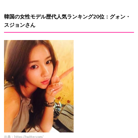
韓国の女性モデル歴代人気ランキング
20
位：グォン・
スジョンさん
出典：https://twitter.com/