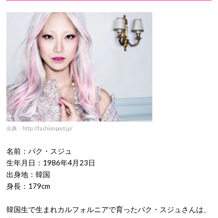
出典：http://fashionpost.jp/
名前：パク・スジュ
生年月日：1986年4月23日
出身地：韓国
身長：179cm
韓国生で生まれカルフォルニアで育ったパク・スジュさんは、