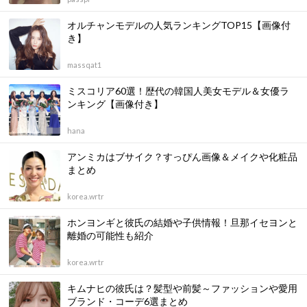
オルチャンモデルの人気ランキングTOP15【画像付
き】
massqat1
ミスコリア60選！歴代の韓国人美女モデル＆女優ラ
ンキング【画像付き】
hana
アンミカはブサイク？すっぴん画像＆メイクや化粧品
まとめ
korea.wrtr
ホンヨンギと彼氏の結婚や子供情報！旦那イセヨンと
離婚の可能性も紹介
korea.wrtr
キムナヒの彼氏は？髪型や前髪～ファッションや愛用
ブランド・コーデ6選まとめ