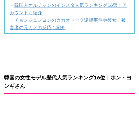
・
韓国人オルチャンのインスタ人気ランキング16選！ア
カウントも紹介
・
チョンジュンヨンのカカオトーク逮捕事件や彼女！被
害者の元カノの反応も紹介
韓国の女性モデル歴代人気ランキング
16
位：ホン・ヨ
ンギさん