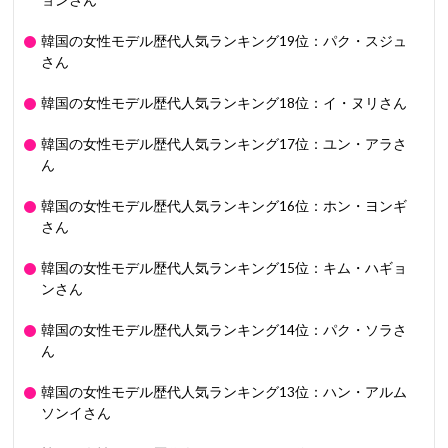
ョンさん
韓国の女性モデル歴代人気ランキング19位：パク・スジュ
さん
韓国の女性モデル歴代人気ランキング18位：イ・ヌリさん
韓国の女性モデル歴代人気ランキング17位：ユン・アラさ
ん
韓国の女性モデル歴代人気ランキング16位：ホン・ヨンギ
さん
韓国の女性モデル歴代人気ランキング15位：キム・ハギョ
ンさん
韓国の女性モデル歴代人気ランキング14位：パク・ソラさ
ん
韓国の女性モデル歴代人気ランキング13位：ハン・アルム
ソンイさん