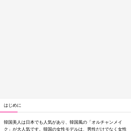
はじめに
韓国美人は日本でも人気があり、韓国風の「オルチャンメイ
ク」が大人気です。韓国の女性モデルは、男性だけでなく女性