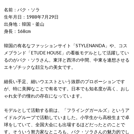
名前：パク・ソラ
生年月日：1988年7月29日
出身地：韓国・釜山
身長：168cm
韓国の有名なファッションサイト「STYLENANDA」や、コス
メブランド「ETUDE HOUSE」の看板モデルとして活躍してい
るのがパク・ソラさん。東洋と西洋の中間、中東を連想させる
エキゾチックな顔立ちの美女です。
細長い手足、細いウエストという抜群のプロポーションです
が、特に美脚なことで有名です。日本でも知名度が高く、おし
ゃれ女子の憧れの存在になっています。
モデルとして活動する前は、「フライングガールズ」というア
イドルグループで活動していました。小学生から高校生まで卓
球をしていて、全国大会にも出場するほどだったとのことで
す。そういう努力家なところも、パク・ソラさんの魅力的でし