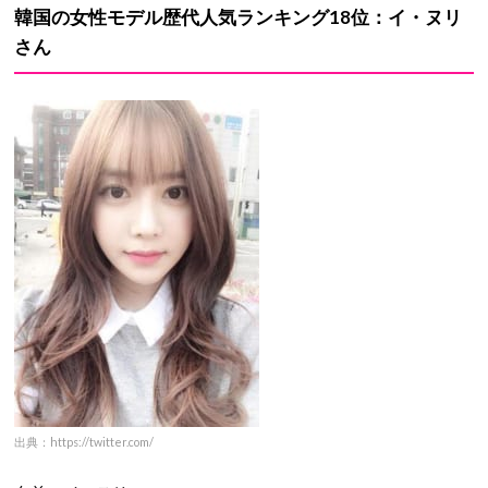
韓国の女性モデル歴代人気ランキング
18
位：イ・ヌリ
さん
出典：https://twitter.com/