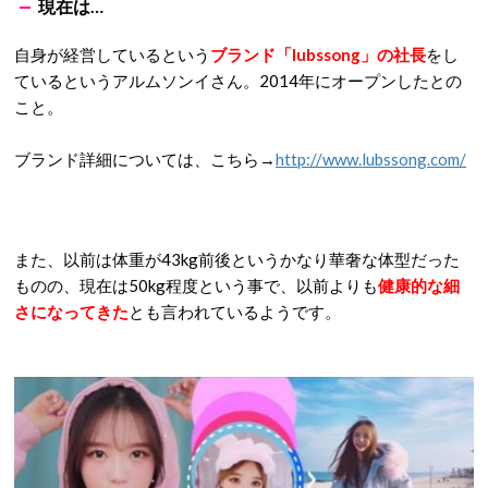
現在は…
自身が経営しているという
ブランド「lubssong」の社長
をし
ているというアルムソンイさん。2014年にオープンしたとの
こと。
ブランド詳細については、こちら→
http://www.lubssong.com/
また、以前は体重が43kg前後というかなり華奢な体型だった
ものの、現在は50kg程度という事で、以前よりも
健康的な細
さになってきた
とも言われているようです。