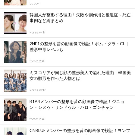
Luccy
韓国人が整形する理由！失敗や副作用と後遺症～死亡
事例など総まとめ
korea.wrtr
2NE1の整形を昔の顔画像で検証！ボム・ダラ・CL｜
整形中毒レベルも
tomo1234
ミスコリアが同じ顔の整形美人で溢れた理由！韓国美
女の雛形を作った人物とは
korea.wrtr
B1A4メンバーの整形を昔の顔画像で検証！ジニョ
ン・シヌゥ・サンドゥル・バロ・ゴンチャン
tomo1234
CNBLUEメンバーの整形を昔の顔画像で検証！ヨンフ