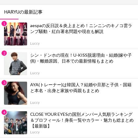
HARYUの最新記事
aespaの反日説＆炎上まとめ！ニンニンのキノコ雲ラ
ンプ騒動・紅白署名問題や現在も解説
Luccy
シン・ドンホの現在！U-KISS脱退理由・結婚(嫁や子
供)・離婚原因、日本での最新情報もまとめ
Luccy
AYA(トレーナー)は韓国人？結婚や旦那と子供・国籍
と本名・出身と家族や両親もまとめ
Luccy
CLOSE YOUR EYESの国別メンバー人気順ランキング
＆プロフィール！身長一覧やカラー・魅力も総まとめ
【最新版】
Luccy