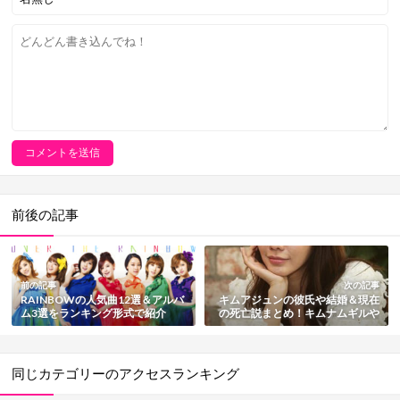
前後の記事
前の記事
次の記事
RAINBOWの人気曲12選＆アルバ
キムアジュンの彼氏や結婚＆現在
ム3選をランキング形式で紹介
の死亡説まとめ！キムナムギルや
【動画付き】
キムヨンファ監督と熱愛の噂
同じカテゴリーのアクセスランキング