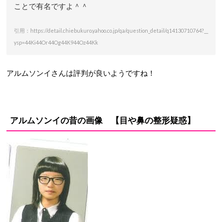
ことで有名ですよ＾＾
引用：https://detail.chiebukuro.yahoo.co.jp/qa/question_detail/q14130710764?__
ysp=44Ki44Or44Og44K944Oz44Kk
アルムソンイさんは評判が良いようですね！
アルムソンイの昔の画像 【目や鼻の整形疑惑】