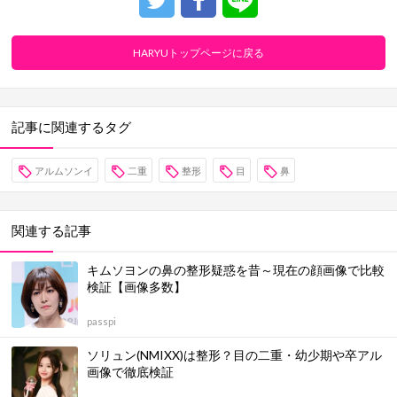
HARYUトップページに戻る
記事に関連するタグ
アルムソンイ
二重
整形
目
鼻
関連する記事
キムソヨンの鼻の整形疑惑を昔～現在の顔画像で比較
検証【画像多数】
passpi
ソリュン(NMIXX)は整形？目の二重・幼少期や卒アル
画像で徹底検証